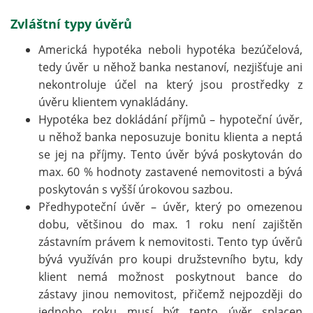
Zvláštní typy úvěrů
Americká hypotéka neboli hypotéka bezúčelová,
tedy úvěr u něhož banka nestanoví, nezjišťuje ani
nekontroluje účel na který jsou prostředky z
úvěru klientem vynakládány.
Hypotéka bez dokládání příjmů – hypoteční úvěr,
u něhož banka neposuzuje bonitu klienta a neptá
se jej na příjmy. Tento úvěr bývá poskytován do
max. 60 % hodnoty zastavené nemovitosti a bývá
poskytován s vyšší úrokovou sazbou.
Předhypoteční úvěr – úvěr, který po omezenou
dobu, většinou do max. 1 roku není zajištěn
zástavním právem k nemovitosti. Tento typ úvěrů
bývá využíván pro koupi družstevního bytu, kdy
klient nemá možnost poskytnout bance do
zástavy jinou nemovitost, přičemž nejpozději do
jednoho roku musí být tento úvěr splacen