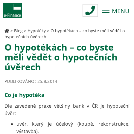
MENU
>
Blog
>
Hypotéky
>
O hypotékách – co byste měli vědět o
hypotečních úvěrech
O hypotékách – co byste
měli vědět o hypotečních
úvěrech
PUBLIKOVÁNO: 25.8.2014
Co je hypotéka
Dle zavedené praxe většiny bank v ČR je hypoteční
úvěr:
úvěr, který je účelový (koupě, rekonstrukce,
výstavba),