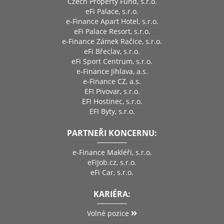
Czech Property Fund, s.r.o.
eFi Palace, s.r.o.
e-Finance Apart Hotel, s.r.o.
eFi Palace Resort, s.r.o.
e-Finance Zámek Račice, s.r.o.
eFi Břeclav, s.r.o.
eFi Sport Centrum, s.r.o.
e-Finance Jihlava, a.s.
e-Finance CZ, a.s.
EFI Pivovar, s.r.o.
EFI Hostinec, s.r.o.
EFI Byty, s.r.o.
PARTNEŘI KONCERNU:
e-Finance Makléři, s.r.o.
eFiJob.cz, s.r.o.
eFi Car, s.r.o.
KARIÉRA:
Volné pozice