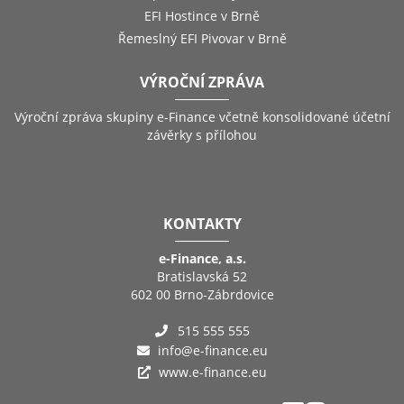
EFI Hostince v Brně
Řemeslný EFI Pivovar v Brně
VÝROČNÍ ZPRÁVA
Výroční zpráva skupiny e-Finance včetně konsolidované účetní
závěrky s přílohou
KONTAKTY
e-Finance, a.s.
Bratislavská 52
602 00 Brno-Zábrdovice
515 555 555
info@e-finance.eu
www.e-finance.eu