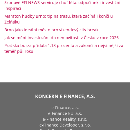
Srpnové EFI NEWS servíruje chuť léta, odpočinek i investiční
inspiraci
Maraton hudby Brno: tip na trasu, která začíná i končí u
Zelňáku
Brno jako ideální město pro víkendový city break
Jak se mění investování do nemovitostí v Česku v roce 2026
Pražská burza přidala 1,18 procenta a zakončila nejsilnější za
téměř půl roku
KONCERN E-FINANCE, A.S.
e-Finance, a.s.
e-Finance EU, a.s.
e-Finance Reality, s.r.o.
e-Finance Developer, s.r.o.