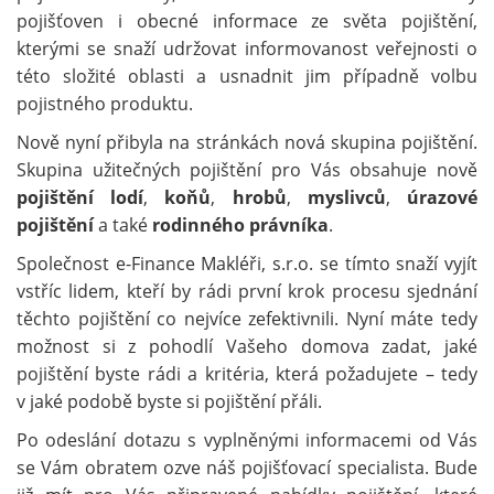
pojišťoven i obecné informace ze světa pojištění,
kterými se snaží udržovat informovanost veřejnosti o
této složité oblasti a usnadnit jim případně volbu
pojistného produktu.
Nově nyní přibyla na stránkách nová skupina pojištění.
Skupina užitečných pojištění pro Vás obsahuje nově
pojištění lodí
,
koňů
,
hrobů
,
myslivců
,
úrazové
pojištění
a také
rodinného právníka
.
Společnost e-Finance Makléři, s.r.o. se tímto snaží vyjít
vstříc lidem, kteří by rádi první krok procesu sjednání
těchto pojištění co nejvíce zefektivnili. Nyní máte tedy
možnost si z pohodlí Vašeho domova zadat, jaké
pojištění byste rádi a kritéria, která požadujete – tedy
v jaké podobě byste si pojištění přáli.
Po odeslání dotazu s vyplněnými informacemi od Vás
se Vám obratem ozve náš pojišťovací specialista. Bude