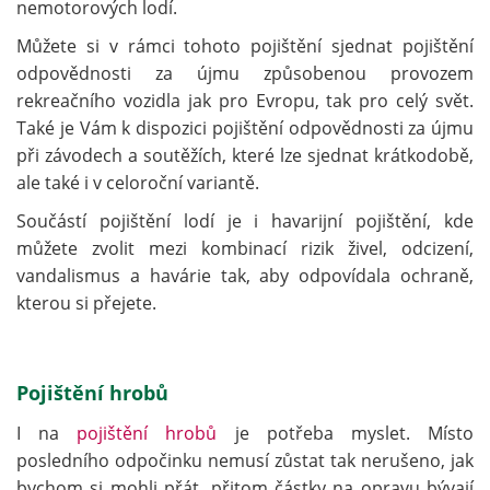
nemotorových lodí.
Můžete si v rámci tohoto pojištění sjednat pojištění
odpovědnosti za újmu způsobenou provozem
rekreačního vozidla jak pro Evropu, tak pro celý svět.
Také je Vám k dispozici pojištění odpovědnosti za újmu
při závodech a soutěžích, které lze sjednat krátkodobě,
ale také i v celoroční variantě.
Součástí pojištění lodí je i havarijní pojištění, kde
můžete zvolit mezi kombinací rizik živel, odcizení,
vandalismus a havárie tak, aby odpovídala ochraně,
kterou si přejete.
Pojištění hrobů
I na
pojištění hrobů
je potřeba myslet. Místo
posledního odpočinku nemusí zůstat tak nerušeno, jak
bychom si mohli přát, přitom částky na opravu bývají