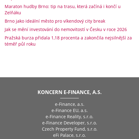
Maraton hudby Brno: tip na trasu, která začíná i končí u
Zelňáku
Brno jako ideální město pro víkendový city break
Jak se mění investování do nemovitostí v Česku v roce 2026
Pražská burza přidala 1,18 procenta a zakončila nejsilnější za
téměř půl roku
KONCERN E-FINANCE, A.S.
e-Finance, a.s.
e-Finance EU, a.s.
e-Finance Reality, s.r.o.
e-Finance Developer, s.r.o.
Czech Property Fund, s.r.o.
eFi Palace, s.r.o.