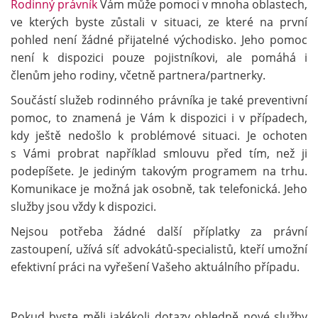
Rodinný právník
Vám může pomoci v mnoha oblastech,
ve kterých byste zůstali v situaci, ze které na první
pohled není žádné přijatelné východisko. Jeho pomoc
není k dispozici pouze pojistníkovi, ale pomáhá i
členům jeho rodiny, včetně partnera/partnerky.
Součástí služeb rodinného právníka je také preventivní
pomoc, to znamená je Vám k dispozici i v případech,
kdy ještě nedošlo k problémové situaci. Je ochoten
s Vámi probrat například smlouvu před tím, než ji
podepíšete. Je jediným takovým programem na trhu.
Komunikace je možná jak osobně, tak telefonická. Jeho
služby jsou vždy k dispozici.
Nejsou potřeba žádné další příplatky za právní
zastoupení, užívá síť advokátů-specialistů, kteří umožní
efektivní práci na vyřešení Vašeho aktuálního případu.
Pokud byste měli jakékoli dotazy ohledně nové služby