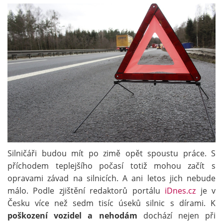
Silničáři budou mít po zimě opět spoustu práce. S
příchodem teplejšího počasí totiž mohou začít s
opravami závad na silnicích. A ani letos jich nebude
málo. Podle zjištění redaktorů portálu
iDnes.cz
je v
Česku více než sedm tisíc úseků silnic s dírami. K
poškození vozidel a nehodám
dochází nejen při