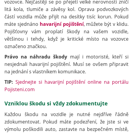
vozovce. Nejčastěji se po přejetí velké nerovnosti zničí
litá kola, tlumiče a závěsy kol. Oprava podvozkových
částí vozidla může přijít na desítky tisíc korun. Pokud
máte sjednáno
havarijní pojištění
, můžete být v klidu.
Pojišťovny vám proplatí škody na vašem vozidle,
většinou i tehdy, když je kritické místo na vozovce
označeno značkou.
Právo na náhradu škody
mají i motoristé, kteří si
nesjednali havarijní pojištění. Musí se ovšem připravit
na jednání s vlastníkem komunikace.
TIP:
Sjednejte si havarijní pojištění online na portálu
Pojisteni.com
Vzniklou škodu si vždy zdokumentujte
Každou škodu na vozidle je nutné nejdříve řádně
zdokumentovat. Pokud máte podezření, že jste si ve
výmolu poškodili auto, zastavte na bezpečném místě,