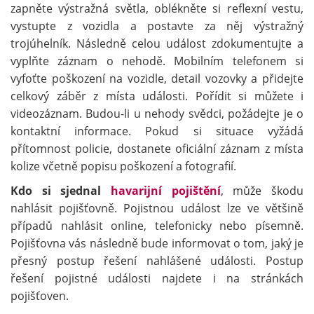
zapněte výstražná světla, oblékněte si reflexní vestu,
vystupte z vozidla a postavte za něj výstražný
trojúhelník. Následně celou událost zdokumentujte a
vyplňte záznam o nehodě. Mobilním telefonem si
vyfoťte poškození na vozidle, detail vozovky a přidejte
celkový záběr z místa události. Pořídit si můžete i
videozáznam. Budou-li u nehody svědci, požádejte je o
kontaktní informace. Pokud si situace vyžádá
přítomnost policie, dostanete oficiální záznam z místa
kolize včetně popisu poškození a fotografií.
Kdo si sjednal
havarijní pojištění
, může škodu
nahlásit pojišťovně. Pojistnou událost lze ve většině
případů nahlásit online, telefonicky nebo písemně.
Pojišťovna vás následně bude informovat o tom, jaký je
přesný postup řešení nahlášené události. Postup
řešení pojistné události najdete i na stránkách
pojišťoven.