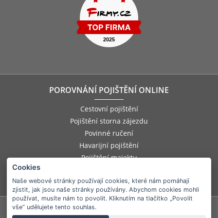
POROVNÁNÍ POJIŠTĚNÍ ONLINE
Cestovní pojištění
Pojištění storna zájezdu
Povinné ručení
Havarijní pojištění
Pojištění majektu
Cookies
Pojištění odpovědnosti zaměstnance
Pojištění asistenčních služeb
Naše webové stránky používají cookies, které nám pomáhají
zjistit, jak jsou naše stránky používány. Abychom cookies mohli
používat, musíte nám to povolit. Kliknutím na tlačítko „Povolit
vše“ udělujete tento souhlas.
©
2026
e-Finance, a.s.