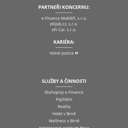
PARTNEŘI KONCERNU:
e-Finance Makléři, s.r.o.
eFiJob.cz, s.r.o.
eFi Car, s.r.o.
KARIÉRA:
Volné pozice
SLUŽBY A ČINNOSTI
Dluhopisy e-Finance
Pojištění
Reality
Hotel v Brně
Wellness v Brně
Kongresové centrum Brno