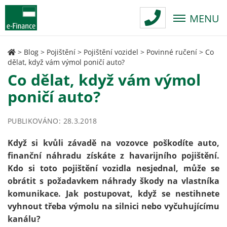
MENU
>
Blog
>
Pojištění
>
Pojištění vozidel
>
Povinné ručení
>
Co
dělat, když vám výmol poničí auto?
Co dělat, když vám výmol
poničí auto?
PUBLIKOVÁNO: 28.3.2018
Když si kvůli závadě na vozovce poškodíte auto,
finanční náhradu získáte z havarijního pojištění.
Kdo si toto pojištění vozidla nesjednal, může se
obrátit s požadavkem náhrady škody na vlastníka
komunikace. Jak postupovat, když se nestihnete
vyhnout třeba výmolu na silnici nebo vyčuhujícímu
kanálu?