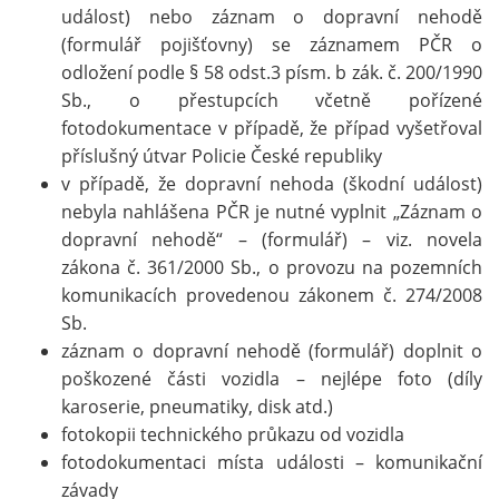
událost) nebo záznam o dopravní nehodě
(formulář pojišťovny) se záznamem PČR o
odložení podle § 58 odst.3 písm. b zák. č. 200/1990
Sb., o přestupcích včetně pořízené
fotodokumentace v případě, že případ vyšetřoval
příslušný útvar Policie České republiky
v případě, že dopravní nehoda (škodní událost)
nebyla nahlášena PČR je nutné vyplnit „Záznam o
dopravní nehodě“ – (formulář) – viz. novela
zákona č. 361/2000 Sb., o provozu na pozemních
komunikacích provedenou zákonem č. 274/2008
Sb.
záznam o dopravní nehodě (formulář) doplnit o
poškozené části vozidla – nejlépe foto (díly
karoserie, pneumatiky, disk atd.)
fotokopii technického průkazu od vozidla
fotodokumentaci místa události – komunikační
závady