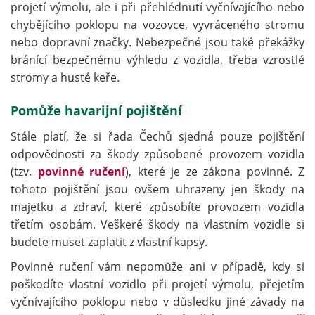
projetí výmolu, ale i při přehlédnutí vyčnívajícího nebo
chybějícího poklopu na vozovce, vyvráceného stromu
nebo dopravní značky. Nebezpečné jsou také překážky
bránící bezpečnému výhledu z vozidla, třeba vzrostlé
stromy a husté keře.
Pomůže havarijní pojištění
Stále platí, že si řada Čechů sjedná pouze pojištění
odpovědnosti za škody způsobené provozem vozidla
(tzv.
povinné ručení
), které je ze zákona povinné. Z
tohoto pojištění jsou ovšem uhrazeny jen škody na
majetku a zdraví, které způsobíte provozem vozidla
třetím osobám. Veškeré škody na vlastním vozidle si
budete muset zaplatit z vlastní kapsy.
Povinné ručení vám nepomůže ani v případě, kdy si
poškodíte vlastní vozidlo při projetí výmolu, přejetím
vyčnívajícího poklopu nebo v důsledku jiné závady na