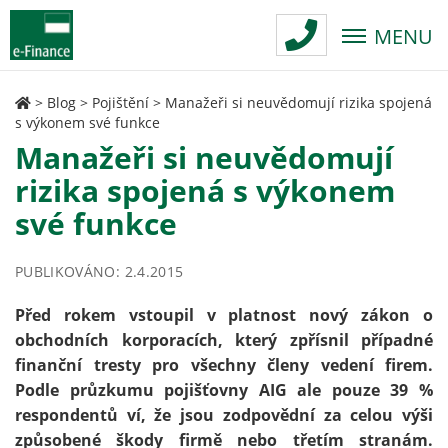
MENU
>
Blog
>
Pojištění
>
Manažeři si neuvědomují rizika spojená
s výkonem své funkce
Manažeři si neuvědomují
rizika spojená s výkonem
své funkce
PUBLIKOVÁNO: 2.4.2015
Před rokem vstoupil v platnost nový zákon o
obchodních korporacích, který zpřísnil případné
finanční tresty pro všechny členy vedení firem.
Podle průzkumu pojišťovny AIG ale pouze 39 %
respondentů ví, že jsou zodpovědní za celou výši
způsobené škody firmě nebo třetím stranám.