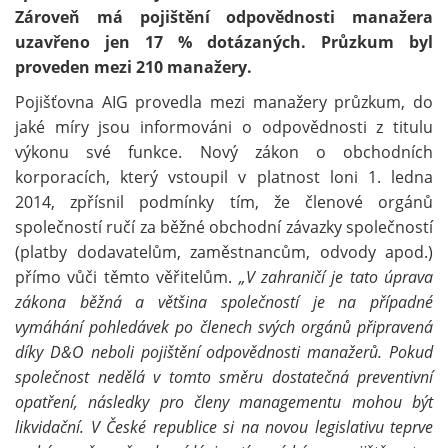
Zároveň má pojištění odpovědnosti manažera
uzavřeno jen 17 % dotázaných. Průzkum byl
proveden mezi 210 manažery.
Pojišťovna AIG provedla mezi manažery průzkum, do
jaké míry jsou informováni o odpovědnosti z titulu
výkonu své funkce. Nový zákon o obchodních
korporacích, který vstoupil v platnost loni 1. ledna
2014, zpřísnil podmínky tím, že členové orgánů
společností ručí za běžné obchodní závazky společností
(platby dodavatelům, zaměstnancům, odvody apod.)
přímo vůči těmto věřitelům.
„V zahraničí je tato úprava
zákona běžná a většina společností je na případné
vymáhání pohledávek po členech svých orgánů připravená
díky D&O neboli pojištění odpovědnosti manažerů. Pokud
společnost nedělá v tomto směru dostatečná preventivní
opatření, následky pro členy managementu mohou být
likvidační. V
České republice si na novou legislativu teprve