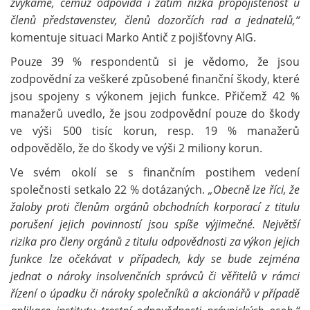
zvykáme, čemuž odpovídá i zatím nízká propojištěnost u
členů představenstev, členů dozorčích rad a jednatelů,“
komentuje situaci Marko Antič z pojišťovny AIG.
Pouze 39 % respondentů si je vědomo, že jsou
zodpovědní za veškeré způsobené finanční škody, které
jsou spojeny s výkonem jejich funkce. Přičemž 42 %
manažerů uvedlo, že jsou zodpovědní pouze do škody
ve výši 500 tisíc korun, resp. 19 % manažerů
odpovědělo, že do škody ve výši 2 miliony korun.
Ve svém okolí se s finančním postihem vedení
společnosti setkalo 22 % dotázaných.
„Obecně lze říci, že
žaloby proti členům orgánů obchodních korporací z titulu
porušení jejich povinností jsou spíše výjimečné. Největší
rizika pro členy orgánů z titulu odpovědnosti za výkon jejich
funkce lze očekávat v případech, kdy se bude zejména
jednat o nároky insolvenčních správců či věřitelů v rámci
řízení o úpadku či nároky společníků a akcionářů v případě