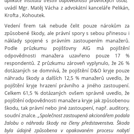
aplikace institutu trestní odpovědnosti právnických osob,“
uvádí Mgr. Matěj Vácha z advokátní kanceláře Pelikán,
Krofta , Kohoutek.
Vedení firem tak nebude čelit pouze nárokům za
způsobené škody, ale právní spory s sebou přinesou i
náklady spojené s právním zastoupením manažerů.
Podle průzkumu pojišťovny AIG má pojištění
odpovědnosti manažera uzavřeno pouze 17 %
respondentů. Z průzkumu zároveň vyplynulo, že 26 %
dotázaných se domnívá, že pojištění D&O kryje pouze
náhradu škody a dalších 12,5 % manažerů uvedlo, že
pojištění kryje hrazení právního a jiného zastoupení.
Celkem 61,5 % dotázaných ovšem správně uvedlo, že
pojištění odpovědnosti manažera kryje jak způsobenou
škodu, tak právní nebo jiné zastoupení, např. auditory,
soudní znalce.
„Společnost zastoupená akcionářem podala
žalobu o náhradu škody na členy představenstva. Škoda
byla údajně způsobena v opakovaném procesu nabytí