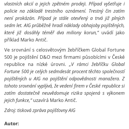
vlastních akcií a jejich zpětném prodeji. Případ vyšetřuje i
policie na základě trestního oznámení. Trestný čin zatím
není prokázán. Případ je stále otevřený a trvá již plných
sedm let. AIG průběžně hradí náklady obhajoby pojištěných,
které
již dosáhly téměř dva miliony korun,“
uvádí jako
příklad Marko Antič.
Ve srovnání s celosvětovým žebříčkem Global Fortune
500 je pojištění D&O mezi firmami působícími v České
republice na nízké úrovni.
„V rámci žebříčku Global
Fortune 500 je celých sedmdesát procent těchto společností
pojištěných u AIG na pojištění odpovědnosti manažera. Z
tohoto srovnání vyplývá, že vedení firem v České republice si
zatím dostatečně neuvědomuje rizika spojená s výkonem
jejich funkce,“
uzavírá Marko Antič.
Zdroj: tisková zpráva pojišťovny AIG
Autor: