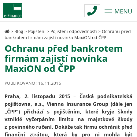
MENU
>
Blog
>
Pojištění
>
Pojištění odpovědnosti
>
Ochranu před
bankrotem firmám zajistí novinka MaxiON od ČPP
Ochranu před bankrotem
firmám zajistí novinka
MaxiON od ČPP
PUBLIKOVÁNO: 16.11.2015
Praha, 2. listopadu 2015 – Česká podnikatelská
pojišťovna, a.s., Vienna Insurance Group (dále jen
„ČPP“) přichází s pojištěním, které kryje škody
vzniklé vyčerpáním limitu na majetkové škody
z povinného ručení. Dokáže tak firmu ochránit před
finanční ztrátou, která by pro ni mohla být