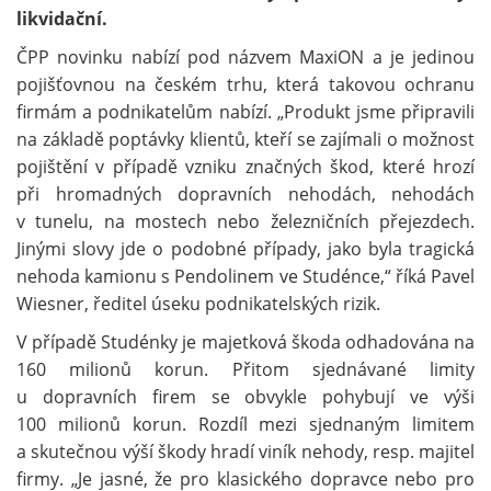
likvidační.
ČPP novinku nabízí pod názvem MaxiON a je jedinou
pojišťovnou na českém trhu, která takovou ochranu
firmám a podnikatelům nabízí. „Produkt jsme připravili
na základě poptávky klientů, kteří se zajímali o možnost
pojištění v případě vzniku značných škod, které hrozí
při hromadných dopravních nehodách, nehodách
v tunelu, na mostech nebo železničních přejezdech.
Jinými slovy jde o podobné případy, jako byla tragická
nehoda kamionu s Pendolinem ve Studénce,“ říká Pavel
Wiesner, ředitel úseku podnikatelských rizik.
V případě Studénky je majetková škoda odhadována na
160 milionů korun. Přitom sjednávané limity
u dopravních firem se obvykle pohybují ve výši
100 milionů korun. Rozdíl mezi sjednaným limitem
a skutečnou výší škody hradí viník nehody, resp. majitel
firmy. „Je jasné, že pro klasického dopravce nebo pro