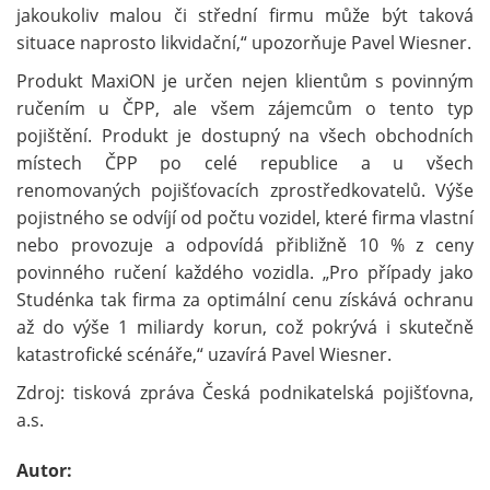
jakoukoliv malou či střední firmu může být taková
situace naprosto likvidační,“ upozorňuje Pavel Wiesner.
Produkt MaxiON je určen nejen klientům s povinným
ručením u ČPP, ale všem zájemcům o tento typ
pojištění. Produkt je dostupný na všech obchodních
místech ČPP po celé republice a u všech
renomovaných pojišťovacích zprostředkovatelů. Výše
pojistného se odvíjí od počtu vozidel, které firma vlastní
nebo provozuje a odpovídá přibližně 10 % z ceny
povinného ručení každého vozidla. „Pro případy jako
Studénka tak firma za optimální cenu získává ochranu
až do výše 1 miliardy korun, což pokrývá i skutečně
katastrofické scénáře,“ uzavírá Pavel Wiesner.
Zdroj: tisková zpráva Česká podnikatelská pojišťovna,
a.s.
Autor: