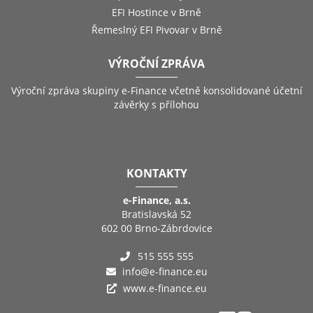
EFI Hostince v Brně
Řemeslný EFI Pivovar v Brně
VÝROČNÍ ZPRÁVA
Výroční zpráva skupiny e-Finance včetně konsolidované účetní
závěrky s přílohou
KONTAKTY
e-Finance, a.s.
Bratislavská 52
602 00 Brno-Zábrdovice
515 555 555
info@e-finance.eu
www.e-finance.eu