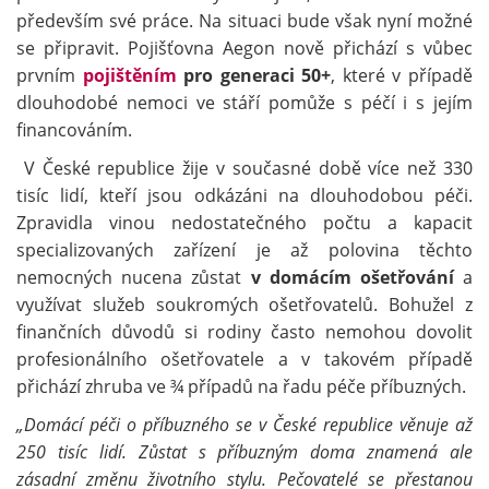
především své práce. Na situaci bude však nyní možné
se připravit. Pojišťovna Aegon nově přichází s vůbec
prvním
pojištěním
pro generaci 50+
, které v případě
dlouhodobé nemoci ve stáří pomůže s péčí i s jejím
financováním.
V České republice žije v současné době více než 330
tisíc lidí, kteří jsou odkázáni na dlouhodobou péči.
Zpravidla vinou nedostatečného počtu a kapacit
specializovaných zařízení je až polovina těchto
nemocných nucena zůstat
v domácím ošetřování
a
využívat služeb soukromých ošetřovatelů. Bohužel z
finančních důvodů si rodiny často nemohou dovolit
profesionálního ošetřovatele a v takovém případě
přichází zhruba ve ¾ případů na řadu péče příbuzných.
„Domácí péči o příbuzného se v České republice věnuje až
250 tisíc lidí. Zůstat s příbuzným doma znamená ale
zásadní změnu životního stylu. Pečovatelé se přestanou