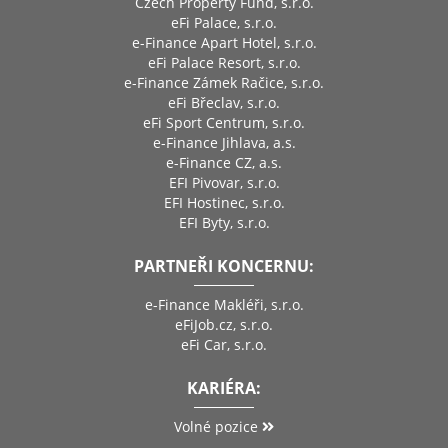
Czech Property Fund, s.r.o.
eFi Palace, s.r.o.
e-Finance Apart Hotel, s.r.o.
eFi Palace Resort, s.r.o.
e-Finance Zámek Račice, s.r.o.
eFi Břeclav, s.r.o.
eFi Sport Centrum, s.r.o.
e-Finance Jihlava, a.s.
e-Finance CZ, a.s.
EFI Pivovar, s.r.o.
EFI Hostinec, s.r.o.
EFI Byty, s.r.o.
PARTNEŘI KONCERNU:
e-Finance Makléři, s.r.o.
eFiJob.cz, s.r.o.
eFi Car, s.r.o.
KARIÉRA:
Volné pozice