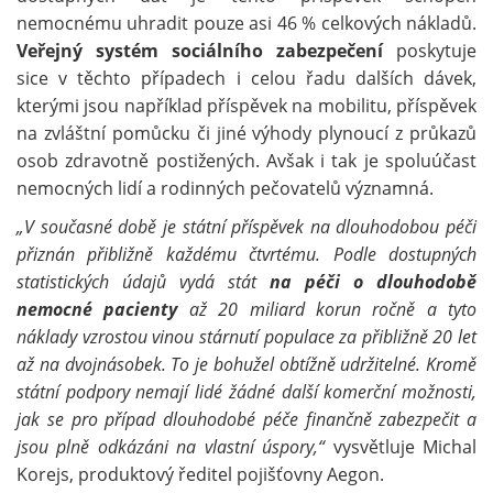
nemocnému uhradit pouze asi 46 % celkových nákladů.
Veřejný systém sociálního zabezpečení
poskytuje
sice v těchto případech i celou řadu dalších dávek,
kterými jsou například příspěvek na mobilitu, příspěvek
na zvláštní pomůcku či jiné výhody plynoucí z průkazů
osob zdravotně postižených. Avšak i tak je spoluúčast
nemocných lidí a rodinných pečovatelů významná.
„V současné době je státní příspěvek na dlouhodobou péči
přiznán přibližně každému čtvrtému. Podle dostupných
statistických údajů vydá stát
na péči o dlouhodobě
nemocné
pacienty
až 20 miliard korun ročně a tyto
náklady vzrostou vinou stárnutí populace za přibližně 20 let
až na dvojnásobek. To je bohužel obtížně udržitelné. Kromě
státní podpory nemají lidé žádné další komerční možnosti,
jak se pro případ dlouhodobé péče finančně zabezpečit a
jsou plně odkázáni na vlastní úspory,“
vysvětluje Michal
Korejs, produktový ředitel pojišťovny Aegon.