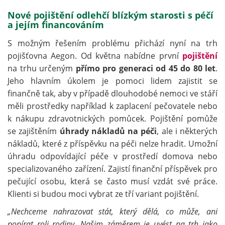
Nové pojištění odlehčí blízkým starosti s péčí
a jejím financováním
S možným řešením problému přichází nyní na trh
pojišťovna Aegon. Od května nabídne první
pojištění
na trhu určeným
přímo pro generaci od 45 do 80 let
.
Jeho hlavním úkolem je pomoci lidem zajistit se
finančně tak, aby v případě dlouhodobé nemoci ve stáří
měli prostředky například k zaplacení pečovatele nebo
k nákupu zdravotnických pomůcek. Pojištění pomůže
se zajištěním
úhrady nákladů na péči
, ale i některých
nákladů, které z příspěvku na péči nelze hradit. Umožní
úhradu odpovídající péče v prostředí domova nebo
specializovaného zařízení. Zajistí finanční příspěvek pro
pečující osobu, která se často musí vzdát své práce.
Klienti si budou moci vybrat ze tří variant pojištění.
„Nechceme nahrazovat stát, který dělá, co může, ani
popírat roli rodiny. Našim záměrem je uvést na trh jako