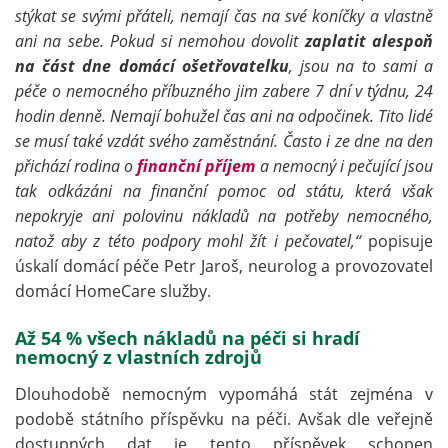
stýkat se svými přáteli, nemají čas na své koníčky a vlastně
ani na sebe. Pokud si nemohou dovolit
zaplatit alespoň
na část dne domácí ošetřovatelku
, jsou na to sami a
péče o nemocného příbuzného jim zabere 7 dní v týdnu, 24
hodin denně. Nemají bohužel čas ani na odpočinek. Tito lidé
se musí také vzdát svého zaměstnání. Často i ze dne na den
přichází rodina o
finanční příjem
a nemocný i pečující jsou
tak odkázáni na finanční pomoc od státu, která však
nepokryje ani polovinu nákladů na potřeby nemocného,
natož aby z této podpory mohl žít i pečovatel,“
popisuje
úskalí domácí péče Petr Jaroš, neurolog a provozovatel
domácí HomeCare služby.
Až 54 % všech nákladů na péči si hradí
nemocný z vlastních zdrojů
Dlouhodobě nemocným vypomáhá stát zejména v
podobě státního příspěvku na péči. Avšak dle veřejně
dostupných dat je tento příspěvek schopen