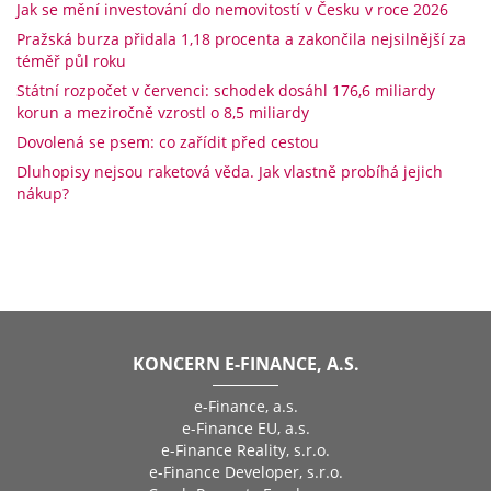
Jak se mění investování do nemovitostí v Česku v roce 2026
Pražská burza přidala 1,18 procenta a zakončila nejsilnější za
téměř půl roku
Státní rozpočet v červenci: schodek dosáhl 176,6 miliardy
korun a meziročně vzrostl o 8,5 miliardy
Dovolená se psem: co zařídit před cestou
Dluhopisy nejsou raketová věda. Jak vlastně probíhá jejich
nákup?
KONCERN E-FINANCE, A.S.
e-Finance, a.s.
e-Finance EU, a.s.
e-Finance Reality, s.r.o.
e-Finance Developer, s.r.o.