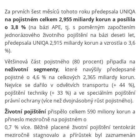
Za prvních šest měsíců tohoto roku předepsala UNIQA
na pojistném celkem 2,955 miliardy korun a posílila
o 3,8 %
(na bázi APE, tj. s poměrným započtením
jednorázového životního pojištění na bázi deseti let,
předepsala UNIQA 2,915 miliardy korun a vzrostla o 3,6
%).
Většinová část pojistného (80 procent) připadla na
neživotní segmenty
, které navýšily předepsané
pojistné o 4,6 % na celkových 2,365 miliardy korun.
Nejvíce se dařilo v odvětvích transportu (+ 44 %),
pojištění techniky (+ 33 %) a ve speciálním pojištění
právní ochrany (více než dvojnásobný růst pojistného).
Životní pojištění
přispělo celkem 590 miliony korun a
přineslo meziročně na pojistném o
0,7 % více. Běžně placené životní pojištění tentokrát
meziročně stagnovalo a přírůstek byl zaznamenán