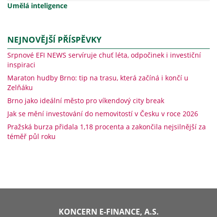
Umělá inteligence
NEJNOVĚJŠÍ PŘÍSPĚVKY
Srpnové EFI NEWS servíruje chuť léta, odpočinek i investiční
inspiraci
Maraton hudby Brno: tip na trasu, která začíná i končí u
Zelňáku
Brno jako ideální město pro víkendový city break
Jak se mění investování do nemovitostí v Česku v roce 2026
Pražská burza přidala 1,18 procenta a zakončila nejsilnější za
téměř půl roku
KONCERN E-FINANCE, A.S.