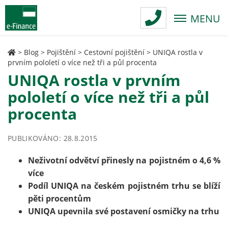
MENU
>
Blog
>
Pojištění
>
Cestovní pojištění
>
UNIQA rostla v
prvním pololetí o více než tři a půl procenta
UNIQA rostla v prvním
pololetí o více než tři a půl
procenta
PUBLIKOVÁNO: 28.8.2015
Neživotní odvětví přinesly na pojistném o 4,6 %
více
Podíl UNIQA na českém pojistném trhu se blíží
pěti procentům
UNIQA upevnila své postavení osmičky na trhu