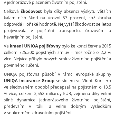
v jednorázově placeném životním pojištění.
Celková
škodovost
byla díky absenci výskytu větších
kalamitních škod na úrovni 57 procent, což zhruba
odpovídá i loňské hodnotě. Nejvyšší škodovost se letos
projevovala v pojištění transportu, úrazovém a
havarijním pojištění.
Ve
kmeni UNIQA pojišťovny
bylo ke konci června 2015
celkem 725.300 pojistných smluv – meziročně o 2,2 %
více. Nejvíce přibylo nových smluv životního pojištění a
povinného ručení.
UNIQA pojišťovna působí v rámci evropské skupiny
UNIQA Insurance Group
se sídlem ve Vídni. Koncern
ve sledovaném období předepsal na pojistném o 13,5
% více, celkem 3,552 miliardy EUR, zejména díky velmi
silné dynamice jednorázového životního pojištění,
především v Itálii, a velmi dobrým výsledkům
v soukromém zdravotním pojištění.