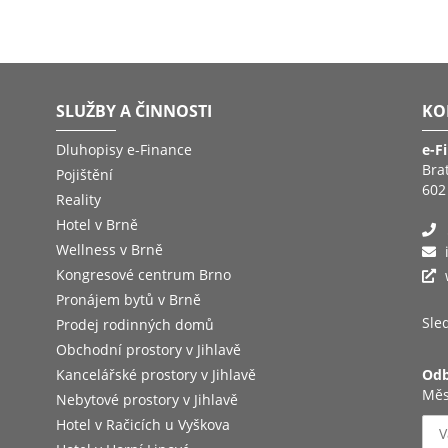
SLUŽBY A ČINNOSTI
KO
Dluhopisy e-Finance
e-F
Bra
Pojištění
602
Reality
Hotel v Brně
Wellness v Brně
Kongresové centrum Brno
Pronájem bytů v Brně
Sled
Prodej rodinných domů
Obchodní prostory v Jihlavě
Kancelářské prostory v Jihlavě
Odb
Měs
Nebytové prostory v Jihlavě
Hotel v Račicích u Vyškova