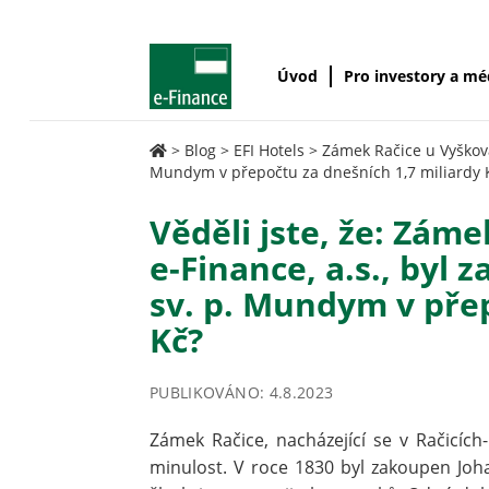
Úvod
Pro investory a m
>
Blog
>
EFI Hotels
>
Zámek Račice u Vyškov
Mundym v přepočtu za dnešních 1,7 miliardy 
Věděli jste, že: Záme
e-Finance, a.s., by
sv. p. Mundym v přep
Kč?
PUBLIKOVÁNO: 4.8.2023
Zámek Račice, nacházející se v Račicích-P
minulost. V roce 1830 byl zakoupen Jo