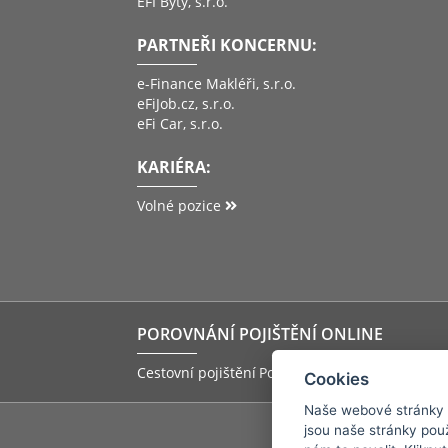
EFI Byty, s.r.o.
PARTNEŘI KONCERNU:
e-Finance Makléři, s.r.o.
eFiJob.cz, s.r.o.
eFi Car, s.r.o.
KARIÉRA:
Volné pozice
POROVNÁNÍ POJIŠTĚNÍ ONLINE
Cestovní pojištění
Pojištění storna zájezdu
Pov
Cookies
Naše webové stránky po
jsou naše stránky pou