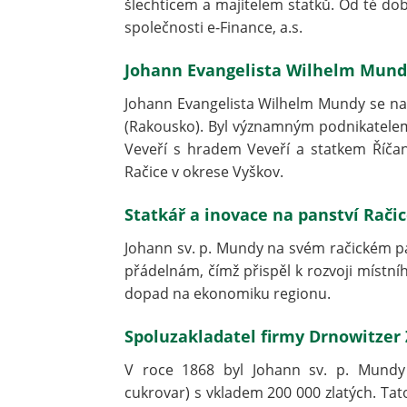
šlechticem a majitelem statků. Od té doby
společnosti e-Finance, a.s.
Johann Evangelista Wilhelm Mundy 
Johann Evangelista Wilhelm Mundy se nar
(Rakousko). Byl významným podnikatelem,
Veveří s hradem Veveří a statkem Říčan
Račice v okrese Vyškov.
Statkář a inovace na panství Rači
Johann sv. p. Mundy na svém račickém pa
přádelnám, čímž přispěl k rozvoji místníh
dopad na ekonomiku regionu.
Spoluzakladatel firmy Drnowitzer 
V roce 1868 byl Johann sv. p. Mundy 
cukrovar) s vkladem 200 000 zlatých. Tat