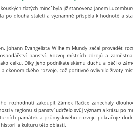
 rakouských zlatých mincí byla již stanovena Janem Lucembu
la po dlouhá staletí a významně přispěla k hodnotě a stab
on. Johann Evangelista Wilhelm Mundy začal provádět roz
 hospodářství panství. Rozvoj místních zdrojů a zaměstna
jako celku. Díky jeho podnikatelskému duchu a péči o zám
 a ekonomického rozvoje, což pozitivně ovlivnilo životy mís
eho rozhodnutí zakoupit Zámek Račice zanechaly dlouh
anosti v regionu si panství udrželo svůj význam a krásu po 
turních památek a průmyslového rozvoje pokračuje dod
storii a kulturu této oblasti.