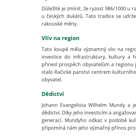
Důležité je zmínit, že ryzost 986/1000 u
u českých dukátů. Tato tradice se udrže
rakouské měny.
Vliv na region
Tato koupě měla významný vliv na regi
investice do infrastruktury, kultury a
přinesl prospěch obyvatelům a regionu 
stalo Račické panství centrem kulturního
obyvatel.
Dědictví
Johann Evangelista Wilhelm Mundy a j
dědictví. Díky jeho investicím a angažov
generací. Mundyho odkaz v podobě kul
připomíná nám jeho význačný přínos pro hi