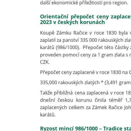
další ekonomické příležitosti pro region.
Orientační přepočet ceny zaplace
2023 v českých korunách
Koupě Zámku Račice v roce 1830 byla v
zaplatil za panství 335 000 rakouských zlat
karátů (986/1000). Přepočet této částky
proveden pomocí ceny za 1 gram zlata s ry
CZK.
Přepočet ceny zaplacené v roce 1830 na 
335,000 rakouských zlatých * (3,491 gramu
Takže přibližná cena zaplacená v roce 
dnešní českou korunu činila téměř 1,7
zaplacených celkem za Zámek Račice Joha
karátů.
Ryzost mincí 986/1000 – Tradice