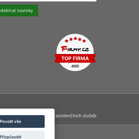
osti zaměstnance
Pojištění asistenčních služeb
Povolit vše
Přizpůsobit