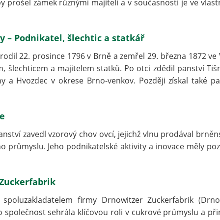
 prošel zámek různými majiteli a v současnosti je ve vlastn
– Podnikatel, šlechtic a statkář
odil 22. prosince 1796 v Brně a zemřel 29. března 1872 ve 
 šlechticem a majitelem statků. Po otci zdědil panství Tiš
y a Hvozdec v okrese Brno-venkov. Později získal také pa
ce
nství zavedl vzorový chov ovcí, jejichž vlnu prodával brně
o průmyslu. Jeho podnikatelské aktivity a inovace měly pozi
Zuckerfabrik
spoluzakladatelem firmy Drnowitzer Zuckerfabrik (Drno
o společnost sehrála klíčovou roli v cukrové průmyslu a při