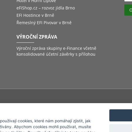
Hotel v Horní Lipové
eFiShop.cz – rozvoz jídla Brno
EFI Hostince v Brně
Řemeslný EFI Pivovar v Brně
VÝROČNÍ ZPRÁVA
Výroční zpráva skupiny e-Finance včetně
konsolidované účetní závěrky s přílohou
inné ručení
Havarijní pojištění
Pojištění majektu
Pojištění odpovědn
užívají cookies, které nám pomáhají zjistit, jak
žívány. Abychom cookies mohli používat, musíte
©
2026
e-Finance, a.s.