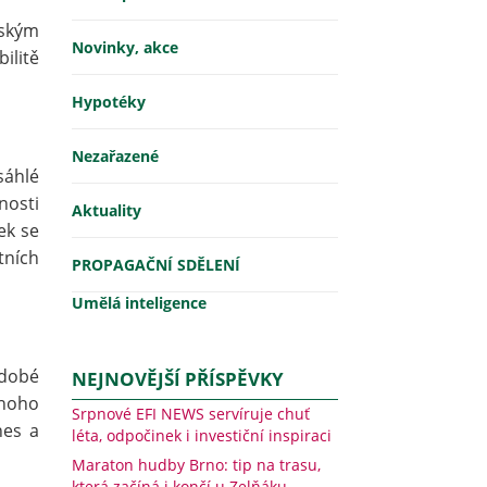
rským
Novinky, akce
ilitě
Hypotéky
Nezařazené
sáhlé
nosti
Aktuality
ek se
tních
PROPAGAČNÍ SDĚLENÍ
Umělá inteligence
odobé
NEJNOVĚJŠÍ PŘÍSPĚVKY
mnoho
Srpnové EFI NEWS servíruje chuť
nes a
léta, odpočinek i investiční inspiraci
Maraton hudby Brno: tip na trasu,
která začíná i končí u Zelňáku