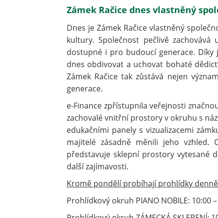
Zámek Račice dnes vlastněný spole
Dnes je Zámek Račice vlastněný společno
kultury. Společnost pečlivě zachovává 
dostupné i pro budoucí generace. Díky 
dnes obdivovat a uchovat bohaté dědictv
Zámek Račice tak zůstává nejen význam
generace.
e-Finance zpřístupnila veřejnosti značn
zachovalé vnitřní prostory v okruhu s n
edukačními panely s vizualizacemi zámku
majitelé zásadně měnili jeho vzhled.
představuje sklepní prostory vytesané d
další zajímavosti.
Kromě pondělí probíhají prohlídky denně (
Prohlídkový okruh PIANO NOBILE: 10:00 – 10
Prohlídkový okruh ZÁMECKÁ SKLEPENÍ: 10:55