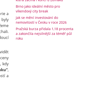
Brno jako ideální město pro
víkendový city break
rie a
Jak se mění investování do
 byly
nemovitostí v Česku v roce 2026
ůžeme
Pražská burza přidala 1,18 procenta
hali.
a zakončila nejsilnější za téměř půl
doucí
roku
vidět
aceny
, kdy
mku“
,
stí a