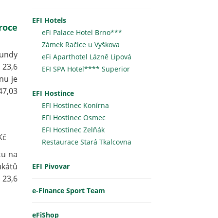
EFI Hotels
roce
eFi Palace Hotel Brno***
Zámek Račice u Vyškova
Mundy
eFi Aparthotel Lázně Lipová
 23,6
EFI SPA Hotel**** Superior
nu je
47,03
EFI Hostince
EFI Hostinec Konírna
EFI Hostinec Osmec
EFI Hostinec Zelňák
Kč
Restaurace Stará Tkalcovna
tu na
ukátů
EFI Pivovar
 23,6
e-Finance Sport Team
eFiShop