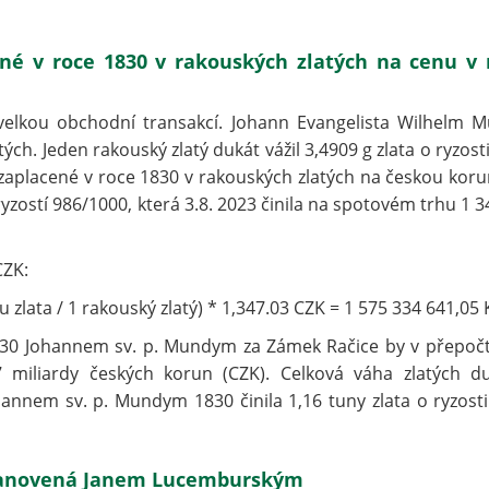
né v roce 1830 v rakouských zlatých na cenu v 
elkou obchodní transakcí. Johann Evangelista Wilhelm 
ých. Jeden rakouský zlatý dukát vážil 3,4909 g zlata o ryzosti
 zaplacené v roce 1830 v rakouských zlatých na českou koru
zostí 986/1000, která 3.8. 2023 činila na spotovém trhu 1 3
CZK:
 zlata / 1 rakouský zlatý) * 1,347.03 CZK = 1 575 334 641,05 
1830 Johannem sv. p. Mundym za Zámek Račice by v přepoč
 miliardy českých korun (CZK). Celková váha zlatých d
nnem sv. p. Mundym 1830 činila 1,16 tuny zlata o ryzosti
 stanovená Janem Lucemburským