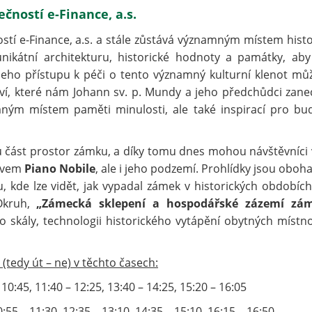
čností e-Finance, a.s.
stí e-Finance, a.s. a stále zůstává významným místem histo
unikátní architekturu, historické hodnoty a památky, aby
jeho přístupu k péči o tento významný kulturní klenot m
í, které nám Johann sv. p. Mundy a jeho předchůdci zanec
ným místem paměti minulosti, ale také inspirací pro bu
ou část prostor zámku, a díky tomu dnes mohou návštěvníci 
ázvem
Piano Nobile
, ale i jeho podzemí. Prohlídky jsou oboh
, kde lze vidět, jak vypadal zámek v historických obdobích
 Okruh,
„Zámecká sklepení a hospodářské zázemí zá
o skály, technologii historického vytápění obytných místno
tedy út – ne) v těchto časech:
:45, 11:40 – 12:25, 13:40 – 14:25, 15:20 – 16:05
 – 11:30, 12:35 – 13:10, 14:35 – 15:10, 16:15 – 16:50