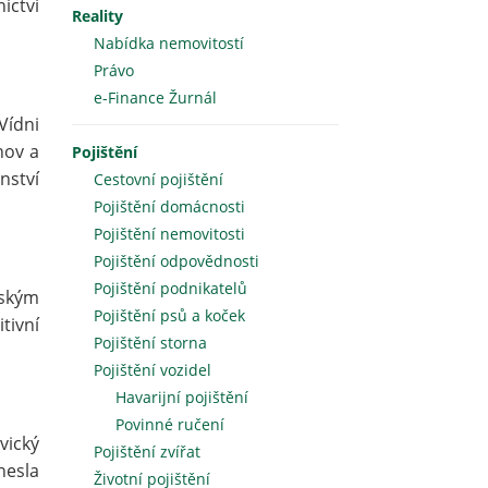
ictví
Reality
Nabídka nemovitostí
Právo
e-Finance Žurnál
Vídni
nov a
Pojištění
nství
Cestovní pojištění
Pojištění domácnosti
Pojištění nemovitosti
Pojištění odpovědnosti
Pojištění podnikatelů
nským
Pojištění psů a koček
tivní
Pojištění storna
Pojištění vozidel
Havarijní pojištění
Povinné ručení
vický
Pojištění zvířat
nesla
Životní pojištění