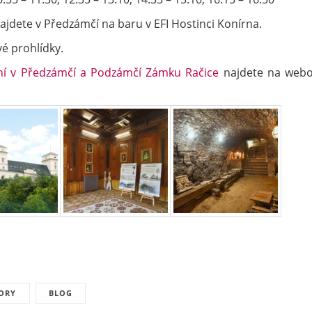
jdete v Předzámčí na baru v EFI Hostinci Konírna.
é prohlídky.
ní v Předzámčí a Podzámčí Zámku Račice
najdete na web
TORY
BLOG