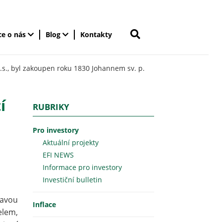
ce o nás
Blog
Kontakty
a.s., byl zakoupen roku 1830 Johannem sv. p.
í
RUBRIKY
Pro investory
Aktuální projekty
EFI NEWS
Informace pro investory
Investiční bulletin
mavou
Inflace
elem,