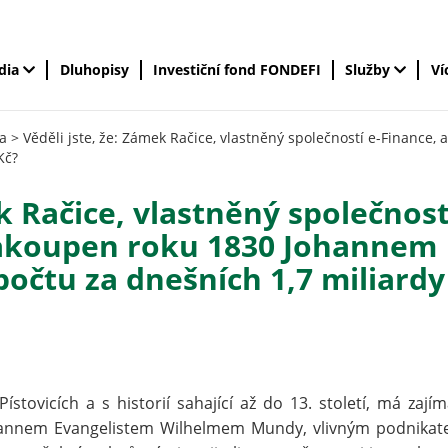
édia
Dluhopisy
Investiční fond FONDEFI
Služby
Ví
a
>
Věděli jste, že: Zámek Račice, vlastněný společností e-Finance, 
Kč?
k Račice, vlastněný společnost
l zakoupen roku 1830 Johannem
očtu za dnešních 1,7 miliardy
ístovicích a s historií sahající až do 13. století, má zají
hannem Evangelistem Wilhelmem Mundy, vlivným podnikat