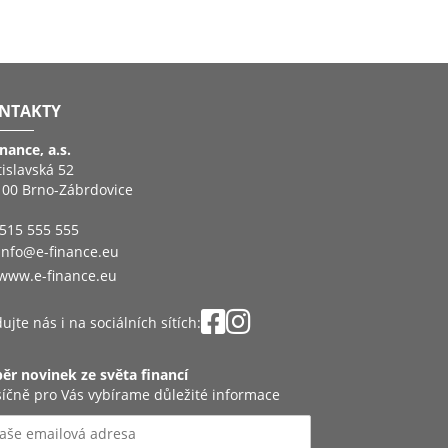
NTAKTY
inance, a.s.
tislavská 52
 00 Brno-Zábrdovice
515 555 555
info@e-finance.eu
www.e-finance.eu
ujte nás i na sociálních sítích:
ěr novinek ze světa financí
íčně pro Vás vybírame důležité informace