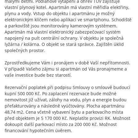
malými dětmi. Podlahové vytápění a ohřev TUV zajišťuje
vlastní plynový kotel. Apartmán má vlastní měřidla elektřiny,
plynu a vody. Vstup do objektu i apartmánu je možný
elektronickým klíčem nebo aplikací ve smartphonu. Schodiště
a parkoviště jsou monitorovány kamerovým systémem.
Apartmán má vlastní elektronický zabezpečovací systém
napojený na pult centrální ochrany. V objektu je společná
lyžárna / kolárna. O objekt se stará správce. Zajištěn úklid
společných prostor.
Zprostředkujeme Vám i pronájem v době Vaší nepřítomnosti.
V případě Vašeho zájmu si apartmán od Vás pronajmeme a
vaše investice bude bez starostí.
Rezervační poplatek při podpisu Smlouvy o smlouvě budoucí
kupní 500 000 Kč. Po zaplacení rezervace bude možné
nemovitost již užívat, zálohy na vodu, plyn a energie budou
přefakturovány a následně vyúčtovány. Plocha apartmánu
48,74 m2. Cena včetně vybavení bytu a parkovacího místa
před objektem je 5 170 000 Kč. Neplatíte provizi RK. Možnost
dokoupit další parkovací místo za 200 000 Kč. Možnost
financování hypotečním úvěrem.