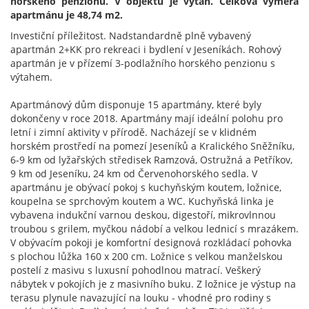
horského penzionu. V objektu je výtah. Celková výměra
apartmánu je 48,74 m2.
Investiční příležitost. Nadstandardně plně vybavený
apartmán 2+KK pro rekreaci i bydlení v Jeseníkách. Rohový
apartmán je v přízemí 3-podlažního horského penzionu s
výtahem.
Apartmánový dům disponuje 15 apartmány, které byly
dokončeny v roce 2018. Apartmány mají ideální polohu pro
letní i zimní aktivity v přírodě. Nacházejí se v klidném
horském prostředí na pomezí Jeseníků a Kralického Sněžníku,
6-9 km od lyžařských středisek Ramzová, Ostružná a Petříkov,
9 km od Jeseníku, 24 km od Červenohorského sedla. V
apartmánu je obývací pokoj s kuchyňským koutem, ložnice,
koupelna se sprchovým koutem a WC. Kuchyňská linka je
vybavena indukční varnou deskou, digestoří, mikrovlnnou
troubou s grilem, myčkou nádobí a velkou lednicí s mrazákem.
V obývacím pokoji je komfortní designová rozkládací pohovka
s plochou lůžka 160 x 200 cm. Ložnice s velkou manželskou
postelí z masivu s luxusní pohodlnou matrací. Veškerý
nábytek v pokojích je z masivního buku. Z ložnice je výstup na
terasu plynule navazující na louku - vhodné pro rodiny s