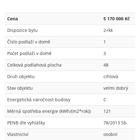
Cena
5 170 000 Kč
Dispozice bytu
2+kk
Číslo podlaží v domě
1
Počet podlaží v domě
3
Celková podlahová plocha
48
Druh objektu
cihlová
Stav objektu
velmi dobrý
Energetická náročnost budovy
C
Měrná spotřeba energie (kWh/(m2*rok))
121
PENB dle vyhlášky
78/2013 Sb.
Vlastnictví
osobní