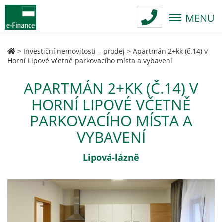
MENU
>
Investiční nemovitosti – prodej
>
Apartmán 2+kk (č.14) v
Horní Lipové včetně parkovacího místa a vybavení
APARTMÁN 2+KK (Č.14) V
HORNÍ LIPOVÉ VČETNĚ
PARKOVACÍHO MÍSTA A
VYBAVENÍ
Lipová-lázně