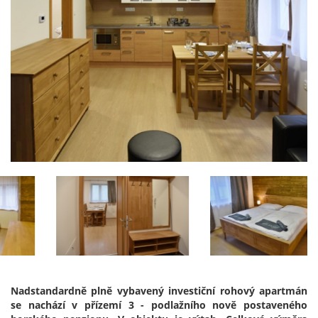
Nadstandardně plně vybavený investiční rohový apartmán
se nachází v přízemí 3 - podlažního nově postaveného