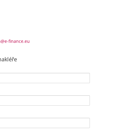
a@e-finance.eu
makléře