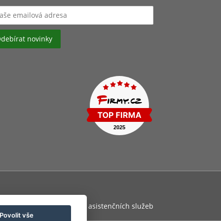
osti zaměstnance
Pojištění asistenčních služeb
Povolit vše