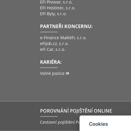
EFI Pivovar, s.r.o.
EFI Hostinec, s.r.o.
EFI Byty, s.r.o.
PARTNEŘI KONCERNU:
e-Finance Makléři, s.r.o.
eFiJob.cz, s.r.o.
eFi Car, s.r.o.
KARIÉRA:
Volné pozice
POROVNÁNÍ POJIŠTĚNÍ ONLINE
Cestovní pojištění
Pojištění storna zájezdu
Pov
Cookies