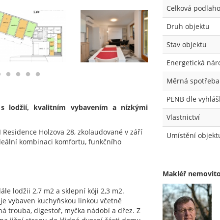
Celková podlaho
Druh objektu
Stav objektu
Energetická nár
Měrná spotřeba 
PENB dle vyhláš
s lodžií, kvalitním vybavením a nízkými
Vlastnictví
 Residence Holzova 28, zkolaudované v září
Umístění objekt
ideální kombinaci komfortu, funkčního
Makléř nemovito
e lodžii 2,7 m2 a sklepní kóji 2,3 m2.
 je vybaven kuchyňskou linkou včetně
á trouba, digestoř, myčka nádobí a dřez. Z