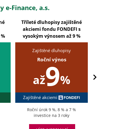
 e-Finance, a.s.
ěné
Tříleté dluhopisy zajištěné
Pětileté dluho
akciemi fondu FONDEFI s
akciemi fon
 %
vysokým výnosem až 9 %
vysokým výno
Zajištěné dluhopisy
Zajištěné
Roční výnos
Roční
9
8
až
%
Zajištěné akciemi
Zajištěné akci
Roční úrok 9 %, 8 % a 7 %
Roční úr
investice na 3 roky
investice