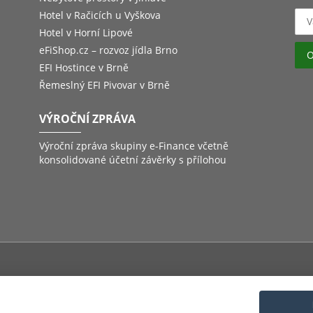
Hotel v Račicích u Vyškova
Hotel v Horní Lipové
eFiShop.cz – rozvoz jídla Brno
EFI Hostince v Brně
Řemeslný EFI Pivovar v Brně
VÝROČNÍ ZPRÁVA
Výroční zpráva skupiny e-Finance včetně
konsolidované účetní závěrky s přílohou
inné ručení
Havarijní pojištění
Pojištění majektu
Pojištění odpovědn