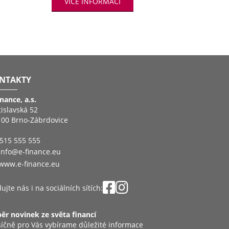
VÍCE INFORMACÍ
VÍCE IN
NTAKTY
inance, a.s.
tislavská 52
 00 Brno-Zábrdovice
515 555 555
info@e-finance.eu
www.e-finance.eu
ujte nás i na sociálních sítích:
ěr novinek ze světa financí
íčně pro Vás vybírame důležité informace