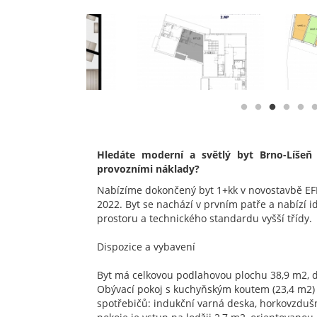
Hledáte moderní a světlý byt Brno-Líšeň 
provozními náklady?
Nabízíme dokončený byt 1+kk v novostavbě EFI
2022. Byt se nachází v prvním patře a nabízí 
prostoru a technického standardu vyšší třídy.
Dispozice a vybavení
Byt má celkovou podlahovou plochu 38,9 m2, dál
Obývací pokoj s kuchyňským koutem (23,4 m2)
spotřebičů: indukční varná deska, horkovzdušn