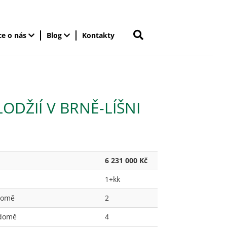
ce o nás
Blog
Kontakty
ODŽIÍ V BRNĚ-LÍŠNI
6 231 000 Kč
1+kk
 domě
2
 domě
4