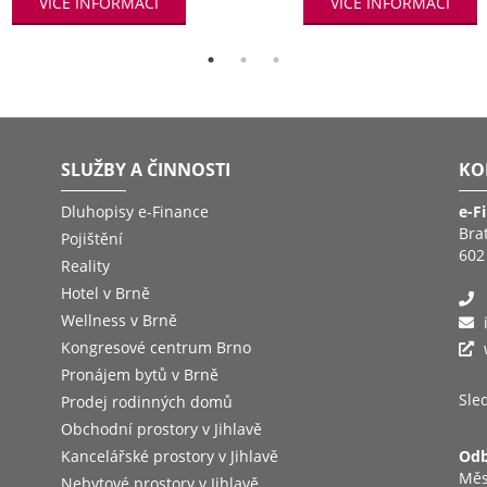
VÍCE INFORMACÍ
VÍCE INFORMACÍ
SLUŽBY A ČINNOSTI
KO
Dluhopisy e-Finance
e-F
Bra
Pojištění
602
Reality
Hotel v Brně
Wellness v Brně
Kongresové centrum Brno
Pronájem bytů v Brně
Sled
Prodej rodinných domů
Obchodní prostory v Jihlavě
Kancelářské prostory v Jihlavě
Odb
Měs
Nebytové prostory v Jihlavě