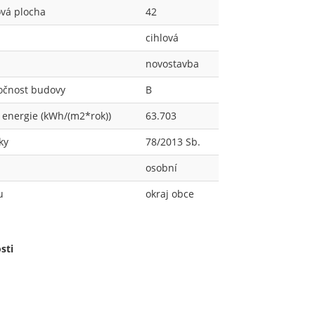
vá plocha
42
cihlová
novostavba
očnost budovy
B
energie (kWh/(m2*rok))
63.703
ky
78/2013 Sb.
osobní
u
okraj obce
sti