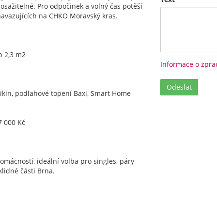
dosažitelné. Pro odpočinek a volný čas potěší
 navazujících na CHKO Moravský kras.
ep 2,3 m2
Informace o zpra
aikin, podlahové topení Baxi, Smart Home
7 000 Kč
domácností, ideální volba pro singles, páry
klidné části Brna.