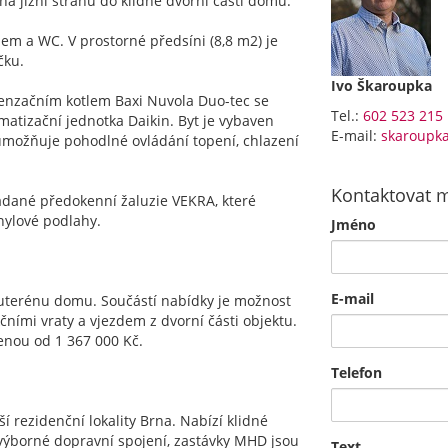
na jižní stranu do klidné dvorní části domu.
em a WC. V prostorné předsíni (8,8 m2) je
čku.
Ivo Škaroupka
denzačním kotlem Baxi Nuvola Duo-tec se
Tel.:
602 523 215
matizační jednotka Daikin. Byt je vybaven
E-mail:
skaroupk
možňuje pohodlné ovládání topení, chlazení
Kontaktovat 
ládané předokenní žaluzie VEKRA, které
inylové podlahy.
Jméno
E-mail
 suterénu domu. Součástí nabídky je možnost
ními vraty a vjezdem z dvorní části objektu.
cenou od 1 367 000 Kč.
Telefon
í rezidenční lokality Brna. Nabízí klidné
výborné dopravní spojení, zastávky MHD jsou
Text