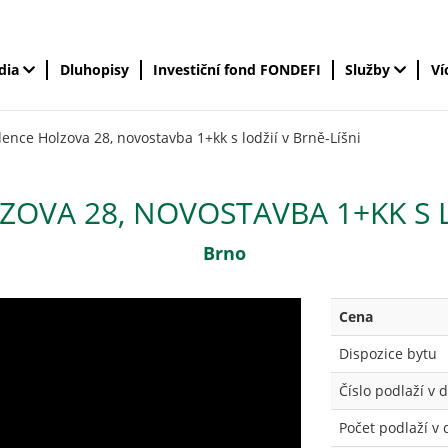
édia
Dluhopisy
Investiční fond FONDEFI
Služby
Ví
dence Holzova 28, novostavba 1+kk s lodžií v Brně-Líšni
ZOVA 28, NOVOSTAVBA 1+KK S L
Brno
Cena
Dispozice bytu
Číslo podlaží v
Počet podlaží v