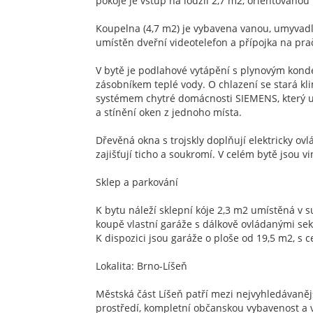
pokoje je vstup na lodžii 2,7 m2, orientovanou 
Koupelna (4,7 m2) je vybavena vanou, umyvadl
umístěn dveřní videotelefon a přípojka na pra
V bytě je podlahové vytápění s plynovým kon
zásobníkem teplé vody. O chlazení se stará kli
systémem chytré domácnosti SIEMENS, který u
a stínění oken z jednoho místa.
Dřevěná okna s trojskly doplňují elektricky ov
zajišťují ticho a soukromí. V celém bytě jsou v
Sklep a parkování
K bytu náleží sklepní kóje 2,3 m2 umístěná v
koupě vlastní garáže s dálkově ovládanými sekč
K dispozici jsou garáže o ploše od 19,5 m2, s 
Lokalita: Brno-Líšeň
Městská část Líšeň patří mezi nejvyhledávanějš
prostředí, kompletní občanskou vybavenost a 