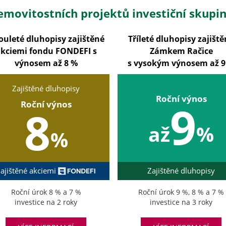
emovitostních projektů investiční skupiny
ouleté dluhopisy zajištěné
Tříleté dluhopisy zajišt
kciemi fondu FONDEFI s
Zámkem Račice
výnosem až 8 %
s vysokým výnosem až 9
Zajištěné dluhopisy
Roční výnos
9
Roční výnos
8
až
%
%
ajištěné akciemi
Zajištěné dluhopisy
Roční úrok 8 % a 7 %
Roční úrok 9 %, 8 % a 7 %
investice na 2 roky
investice na 3 roky