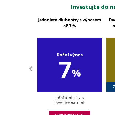
Investujte do n
Jednoleté dluhopisy s výnosem
Dv
až 7 %
a
Roční výnos
7
%
Z
Roční úrok až 7 %
investice na 1 rok