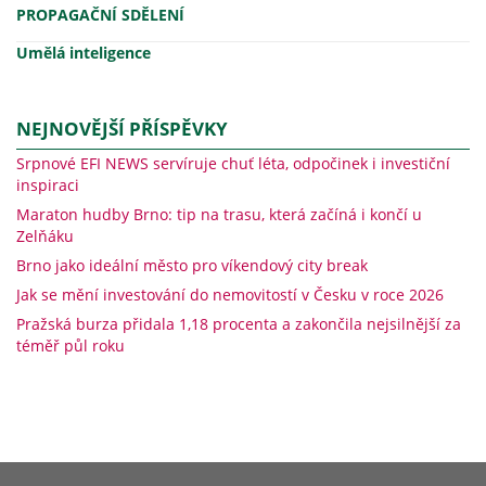
PROPAGAČNÍ SDĚLENÍ
Umělá inteligence
NEJNOVĚJŠÍ PŘÍSPĚVKY
Srpnové EFI NEWS servíruje chuť léta, odpočinek i investiční
inspiraci
Maraton hudby Brno: tip na trasu, která začíná i končí u
Zelňáku
Brno jako ideální město pro víkendový city break
Jak se mění investování do nemovitostí v Česku v roce 2026
Pražská burza přidala 1,18 procenta a zakončila nejsilnější za
téměř půl roku