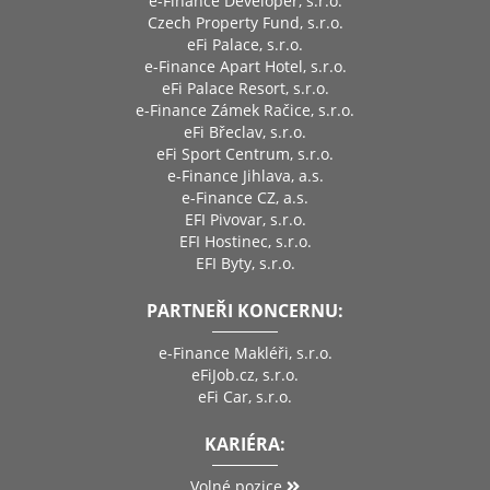
e-Finance Developer, s.r.o.
Czech Property Fund, s.r.o.
eFi Palace, s.r.o.
e-Finance Apart Hotel, s.r.o.
eFi Palace Resort, s.r.o.
e-Finance Zámek Račice, s.r.o.
eFi Břeclav, s.r.o.
eFi Sport Centrum, s.r.o.
e-Finance Jihlava, a.s.
e-Finance CZ, a.s.
EFI Pivovar, s.r.o.
EFI Hostinec, s.r.o.
EFI Byty, s.r.o.
PARTNEŘI KONCERNU:
e-Finance Makléři, s.r.o.
eFiJob.cz, s.r.o.
eFi Car, s.r.o.
KARIÉRA:
Volné pozice