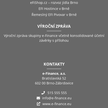
eFiShop.cz – rozvoz jídla Brno
EFI Hostince v Brně
Řemeslný EFI Pivovar v Brně
VÝROČNÍ ZPRÁVA
Výroční zpráva skupiny e-Finance včetně konsolidované účetní
závěrky s přílohou
KONTAKTY
e-Finance, a.s.
Bratislavská 52
602 00 Brno-Zábrdovice
515 555 555
info@e-finance.eu
www.e-finance.eu