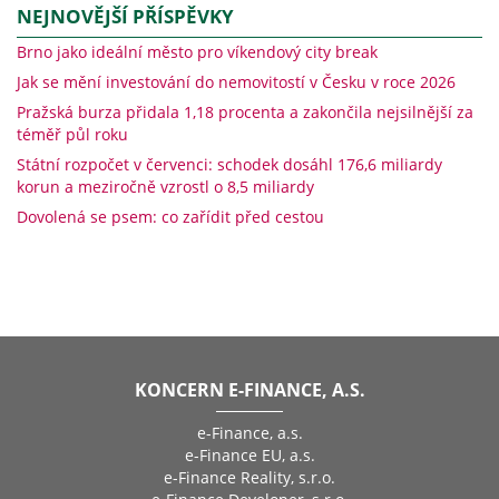
NEJNOVĚJŠÍ PŘÍSPĚVKY
Brno jako ideální město pro víkendový city break
Jak se mění investování do nemovitostí v Česku v roce 2026
Pražská burza přidala 1,18 procenta a zakončila nejsilnější za
téměř půl roku
Státní rozpočet v červenci: schodek dosáhl 176,6 miliardy
korun a meziročně vzrostl o 8,5 miliardy
Dovolená se psem: co zařídit před cestou
KONCERN E-FINANCE, A.S.
e-Finance, a.s.
e-Finance EU, a.s.
e-Finance Reality, s.r.o.