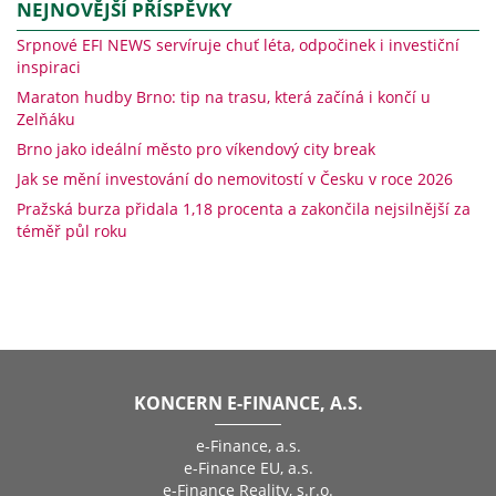
NEJNOVĚJŠÍ PŘÍSPĚVKY
Srpnové EFI NEWS servíruje chuť léta, odpočinek i investiční
inspiraci
Maraton hudby Brno: tip na trasu, která začíná i končí u
Zelňáku
Brno jako ideální město pro víkendový city break
Jak se mění investování do nemovitostí v Česku v roce 2026
Pražská burza přidala 1,18 procenta a zakončila nejsilnější za
téměř půl roku
KONCERN E-FINANCE, A.S.
e-Finance, a.s.
e-Finance EU, a.s.
e-Finance Reality, s.r.o.