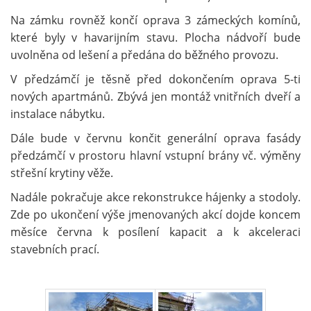
Na zámku rovněž končí oprava 3 zámeckých komínů,
které byly v havarijním stavu. Plocha nádvoří bude
uvolněna od lešení a předána do běžného provozu.
V předzámčí je těsně před dokončením oprava 5-ti
nových apartmánů. Zbývá jen montáž vnitřních dveří a
instalace nábytku.
Dále bude v červnu končit generální oprava fasády
předzámčí v prostoru hlavní vstupní brány vč. výměny
střešní krytiny věže.
Nadále pokračuje akce rekonstrukce hájenky a stodoly.
Zde po ukončení výše jmenovaných akcí dojde koncem
měsíce června k posílení kapacit a k akceleraci
stavebních prací.