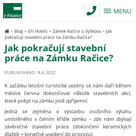
MENU
>
Blog
>
EFI Hotels
>
Zámek Račice u Vyškova
>
Jak
pokračují stavební práce na Zámku Račice?
Jak pokračují stavební
práce na Zámku Račice?
PUBLIKOVÁNO: 8.6.2022
K začátku letošní turistické sezóny se nám daří během
měsíce června dokončovat několik stavebních akcí,
které pobyt na zámku jistě zpříjemní.
Jedná se zejména o výstavbu osobního výtahu
umístěného v čelním křídle zámku – zde nám zbývají
závěrečné stavební práce (dokončení keramických
dlažeb + konečné uvedení do provozu).