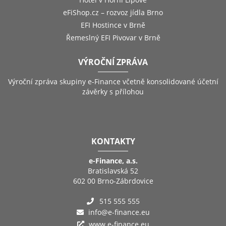
eFiShop.cz – rozvoz jídla Brno
EFI Hostince v Brně
Řemeslný EFI Pivovar v Brně
VÝROČNÍ ZPRÁVA
Výroční zpráva skupiny e-Finance včetně konsolidované účetní
závěrky s přílohou
KONTAKTY
e-Finance, a.s.
Bratislavská 52
602 00 Brno-Zábrdovice
515 555 555
info@e-finance.eu
www.e-finance.eu