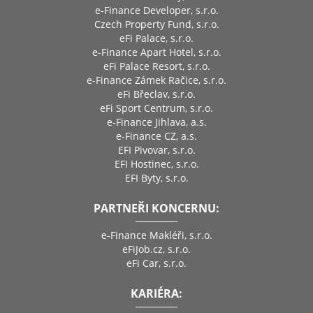
e-Finance Developer, s.r.o.
Czech Property Fund, s.r.o.
eFi Palace, s.r.o.
e-Finance Apart Hotel, s.r.o.
eFi Palace Resort, s.r.o.
e-Finance Zámek Račice, s.r.o.
eFi Břeclav, s.r.o.
eFi Sport Centrum, s.r.o.
e-Finance Jihlava, a.s.
e-Finance CZ, a.s.
EFI Pivovar, s.r.o.
EFI Hostinec, s.r.o.
EFI Byty, s.r.o.
PARTNEŘI KONCERNU:
e-Finance Makléři, s.r.o.
eFiJob.cz, s.r.o.
eFi Car, s.r.o.
KARIÉRA: