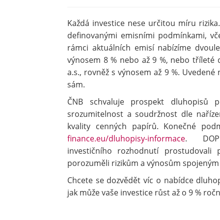
Každá investice nese určitou míru rizika
definovanými emisními podmínkami, včet
rámci aktuálních emisí nabízíme dvoule
výnosem 8 % nebo až 9 %, nebo tříleté d
a.s., rovněž s výnosem až 9 %. Uvedené ne
sám.
ČNB schvaluje prospekt dluhopisů p
srozumitelnost a soudržnost dle naříze
kvality cenných papírů. Konečné po
finance.eu/dluhopisy-informace
. DOPOR
investičního rozhodnutí prostudovali
porozuměli rizikům a výnosům spojeným s
Chcete se dozvědět víc o nabídce dluhop
jak může vaše investice růst až o 9 % ročn