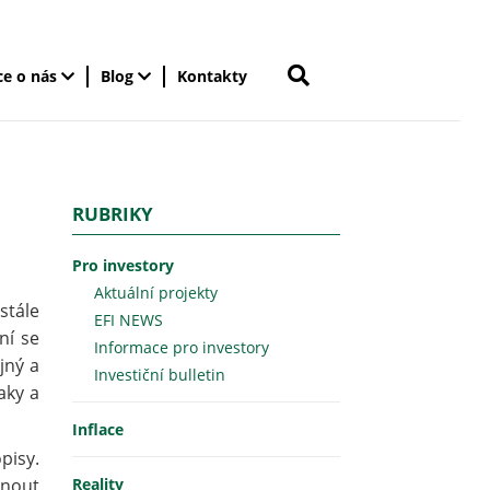
ce o nás
Blog
Kontakty
RUBRIKY
Pro investory
Aktuální projekty
stále
EFI NEWS
ní se
Informace pro investory
jný a
Investiční bulletin
aky a
Inflace
pisy.
hnout
Reality