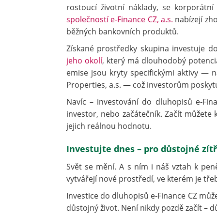
rostoucí životní náklady, se korporátn
společností e-Finance CZ, a.s.
nabízejí zho
běžných bankovních produktů.
Získané prostředky skupina investuje d
jeho okolí
, který má dlouhodobý potenciá
emise jsou kryty specifickými aktivy — 
Properties, a.s. — což investorům poskytuj
Navíc – investování do dluhopisů e-Fina
investor, nebo začátečník. Začít můžete k
jejich reálnou hodnotu.
Investujte dnes – pro důstojné zít
Svět se mění. A s ním i náš vztah k pen
vytvářejí nové prostředí, ve kterém je tře
Investice do dluhopisů e-Finance CZ můž
důstojný život. Není nikdy pozdě začít – d