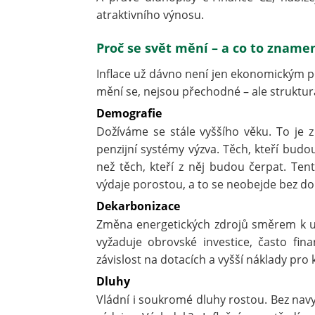
atraktivního výnosu.
Proč se svět mění – a co to zname
Inflace už dávno není jen ekonomickým po
mění se, nejsou přechodné – ale strukturá
Demografie
Dožíváme se stále vyššího věku. To je z
penzijní systémy výzva. Těch, kteří bud
než těch, kteří z něj budou čerpat. Ten
výdaje porostou, a to se neobejde bez 
Dekarbonizace
Změna energetických zdrojů směrem k udr
vyžaduje obrovské investice, často fin
závislost na dotacích a vyšší náklady pro 
Dluhy
Vládní i soukromé dluhy rostou. Bez na