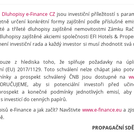
.
Dluhopisy e-Finance CZ
jsou investiční příležitostí s para
ně určení konkrétní formy zajištění podle příslušné emi
té a tříleté dluhopisy zajištěné nemovitostmi Zámku Rač
luhopisy zajištěné akciemi společnosti EFI Hotels & Proper
ní investiční rada a každý investor si musí zhodnotit svá r
ouze z hlediska toho, že splňuje požadavky na úpln
ní (EU) 2017/1129. Toto schválení nelze chápat jako potv
dmínky a prospekt schválený ČNB jsou dostupné na
ww
UČUJEME, aby si potenciální investoři před učin
 prospekt a konečné podmínky jednotlivých emisí, aby
 investicí do cenných papírů.
isů e-Finance a jak začít? Navštivte
www.e-finance.eu
a zji
ě.
PROPAGAČNÍ SDĚ