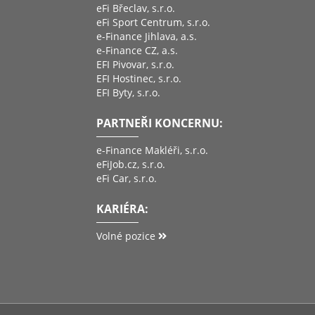
eFi Břeclav, s.r.o.
eFi Sport Centrum, s.r.o.
e-Finance Jihlava, a.s.
e-Finance CZ, a.s.
EFI Pivovar, s.r.o.
EFI Hostinec, s.r.o.
EFI Byty, s.r.o.
PARTNEŘI KONCERNU:
e-Finance Makléři, s.r.o.
eFiJob.cz, s.r.o.
eFi Car, s.r.o.
KARIÉRA:
Volné pozice