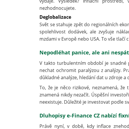
výdaje. Výsledek? Inflační prostřed
nezhodnocujete.
Deglobalizace
Svět se stahuje zpět do regionálních ekon
spolehlivost dodávek, ale zvyšuje nákl
mzdami v Evropě nebo USA. To vše tlačí 
Nepodléhat panice, ale ani nespát
V takto turbulentním období je snadné 
nechat ochromit paralýzou z analýzy. Pra
důkladné analýze, hledání dat u zdroje
To, že je něco rizikové, neznamená, že
znamená nikdy nezačít. Úspěšní investoři s
neexistuje. Důležité je investovat podle 
Dluhopisy e-Finance CZ nabízí fixn
Právě nyní, v době, kdy inflace zneho