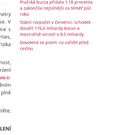
Pražská burza přidala 1,18 procenta
a zakončila nejsilnější za téměř půl
metry
roku
se. V
Státní rozpočet v červenci: schodek
dosáhl 176,6 miliardy korun a
ice s
meziročně vzrostl o 8,5 miliardy
ties,
Dovolená se psem: co zařídit před
izika
cestou
ost,
rzení
w.e-
ěním
 plně
stěte,
LENÍ