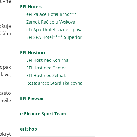
tivně
EFI Hotels
eFi Palace Hotel Brno***
Zámek Račice u Vyškova
pšuje
eFi Aparthotel Lázně Lipová
ššími
EFI SPA Hotel**** Superior
EFI Hostince
EFI Hostinec Konírna
aopak
EFI Hostinec Osmec
lavě,
EFI Hostinec Zelňák
Restaurace Stará Tkalcovna
často
EFI Pivovar
hvíle
e-Finance Sport Team
eFiShop
okrýt