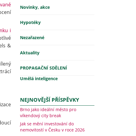
ávané
Novinky, akce
ocení
Hypotéky
mku i
tlivé
Nezařazené
els &
Aktuality
ílený
PROPAGAČNÍ SDĚLENÍ
trácí
Umělá inteligence
NEJNOVĚJŠÍ PŘÍSPĚVKY
izace
Brno jako ideální město pro
víkendový city break
doucí
Jak se mění investování do
nemovitostí v Česku v roce 2026