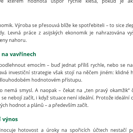
í, ve kterém hodnota úspor rychle klesá, pokud je ak
omik. Výroba se přesouvá blíže ke spotřebiteli – to sice zle
ady. Levná práce z asijských ekonomik je nahrazována vy
ceny nahoru.
 na vavřínech
podlehnout emocím – buď jednat příliš rychle, nebo se n
vá investiční strategie však stojí na něčem jiném: klidné h
 a dlouhodobém hodnotovém přístupu.
 to nemá smysl. A naopak – čekat na „ten pravý okamžik“ 
e nebojí začít, i když situace není ideální. Protože ideální c
svých hodnot a plánů – a především začít.
í výnos
dnocuje hotovost a úroky na spořicích účtech nestačí p