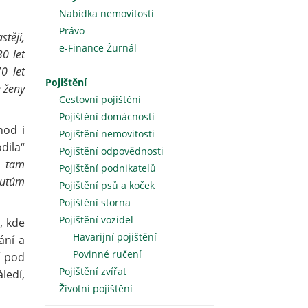
Nabídka nemovitostí
Právo
stěji,
e-Finance Žurnál
0 let
0 let
Pojištění
e ženy
Cestovní pojištění
Pojištění domácnosti
hod i
Pojištění nemovitosti
dila“
Pojištění odpovědnosti
a tam
Pojištění podnikatelů
autům
Pojištění psů a koček
Pojištění storna
Pojištění vozidel
, kde
Havarijní pojištění
ání a
Povinné ručení
í pod
Pojištění zvířat
ledí,
Životní pojištění