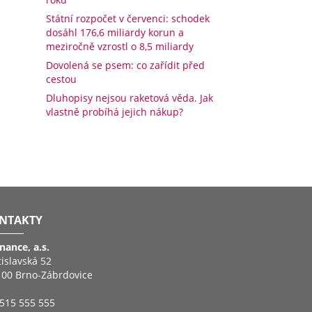
Státní rozpočet v červenci: schodek
dosáhl 176,6 miliardy korun a
meziročně vzrostl o 8,5 miliardy
Dovolená se psem: co zařídit před
cestou
Dluhopisy nejsou raketová věda. Jak
vlastně probíhá jejich nákup?
NTAKTY
inance, a.s.
tislavská 52
 00 Brno-Zábrdovice
515 555 555