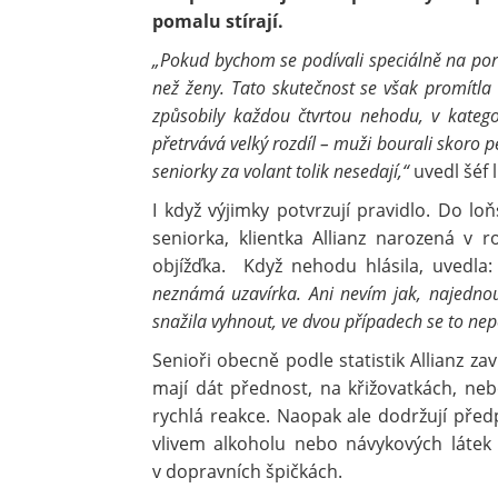
pomalu stírají.
„Pokud bychom se podívali speciálně na poro
než ženy. Tato skutečnost se však promítla
způsobily každou čtvrtou nehodu, v kateg
přetrvává velký rozdíl – muži bourali skoro p
seniorky za volant tolik nesedají,“
uvedl šéf l
I když výjimky potvrzují pravidlo. Do l
seniorka, klientka Allianz narozená v r
objížďka. Když nehodu hlásila, uvedla
neznámá uzavírka. Ani nevím jak, najedno
snažila vyhnout, ve dvou případech se to nep
Senioři obecně podle statistik Allianz zav
mají dát přednost, na křižovatkách, neb
rychlá reakce. Naopak ale dodržují před
vlivem alkoholu nebo návykových látek a
v dopravních špičkách.