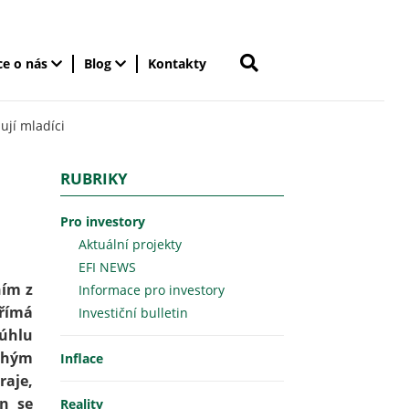
ce o nás
Blog
Kontakty
ují mladíci
RUBRIKY
Pro investory
Aktuální projekty
EFI NEWS
ním z
Informace pro investory
přímá
Investiční bulletin
 úhlu
ruhým
Inflace
raje,
en se
Reality