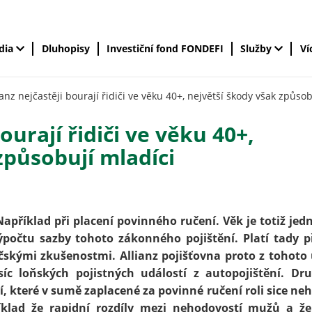
édia
Dluhopisy
Investiční fond FONDEFI
Služby
Ví
ianz nejčastěji bourají řidiči ve věku 40+, největší škody však způsob
ourají řidiči ve věku 40+,
způsobují mladíci
Například při placení povinného ručení. Věk je totiž jed
výpočtu sazby tohoto zákonného pojištění. Platí tady 
čskými zkušenostmi. Allianz pojišťovna proto z tohoto
síc loňských pojistných událostí z autopojištění. D
 které v sumě zaplacené za povinné ručení roli sice neh
íklad že rapidní rozdíly mezi nehodovostí mužů a ž