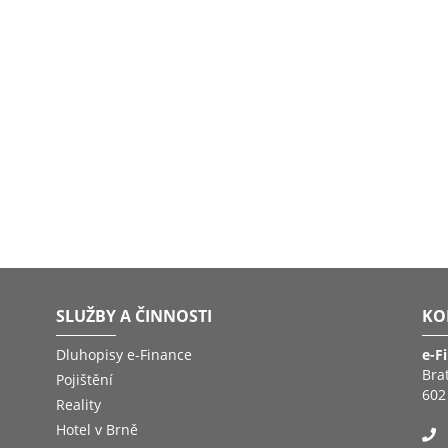
SLUŽBY A ČINNOSTI
KO
Dluhopisy e-Finance
e-F
Bra
Pojištění
602
Reality
Hotel v Brně