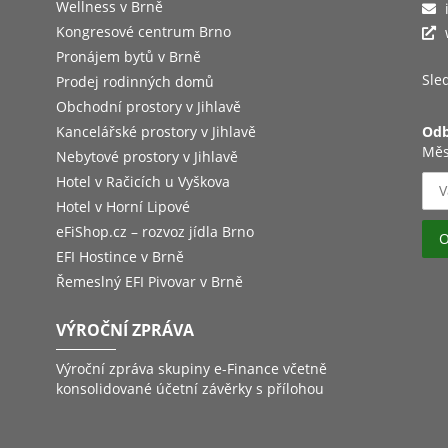
Wellness v Brně
Kongresové centrum Brno
Pronájem bytů v Brně
Sled
Prodej rodinných domů
Obchodní prostory v Jihlavě
Kancelářské prostory v Jihlavě
Odb
Měs
Nebytové prostory v Jihlavě
Hotel v Račicích u Vyškova
Hotel v Horní Lipové
eFiShop.cz – rozvoz jídla Brno
EFI Hostince v Brně
Řemeslný EFI Pivovar v Brně
VÝROČNÍ ZPRÁVA
Výroční zpráva skupiny e-Finance včetně
konsolidované účetní závěrky s přílohou