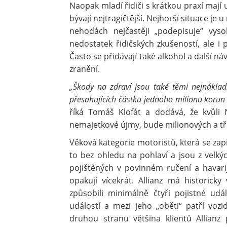
Naopak mladí řidiči s krátkou praxí mají
bývají nejtragičtější. Nejhorší situace j
nehodách nejčastěji „podepisuje“ vyso
nedostatek řidičských zkušeností, ale i
Často se přidávají také alkohol a další n
zranění.
„Škody na zdraví jsou také těmi nejnáklad
přesahujících částku jednoho milionu korun 
říká Tomáš Klofát a dodává, že kvůl
nemajetkové újmy, bude milionových a tř
Věková kategorie motoristů, která se zapisu
to bez ohledu na pohlaví a jsou z velký
pojištěných v povinném ručení a havarijn
opakují vícekrát. Allianz má historicky
způsobili minimálně čtyři pojistné udál
událostí a mezi jeho „oběti“ patří vozi
druhou stranu většina klientů Allianz