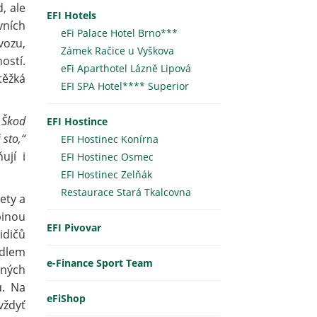
, ale
EFI Hotels
vních
eFi Palace Hotel Brno***
vozu,
Zámek Račice u Vyškova
ostí.
eFi Aparthotel Lázně Lipová
těžká
EFI SPA Hotel**** Superior
 Škod
EFI Hostince
 sto,“
EFI Hostinec Konírna
ují i
EFI Hostinec Osmec
EFI Hostinec Zelňák
Restaurace Stará Tkalcovna
lety a
pinou
EFI Pivovar
idičů
idlem
e-Finance Sport Team
tných
ů. Na
eFiShop
vždyť