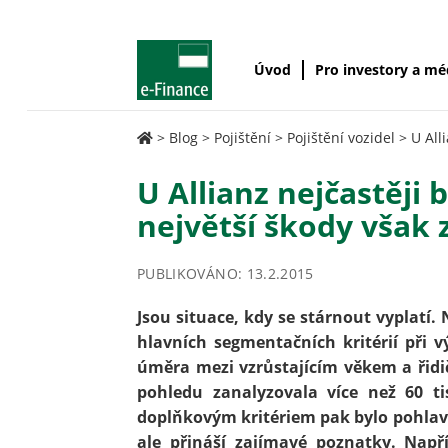
Úvod
Pro investory a m
>
Blog
>
Pojištění
>
Pojištění vozidel
>
U All
U Allianz nejčastěji b
největší škody však 
PUBLIKOVÁNO: 13.2.2015
Jsou situace, kdy se stárnout vyplatí. 
hlavních segmentačních kritérií při 
úměra mezi vzrůstajícím věkem a řidi
pohledu zanalyzovala více než 60 ti
doplňkovým kritériem pak bylo pohlaví,
ale přináší zajímavé poznatky. Např