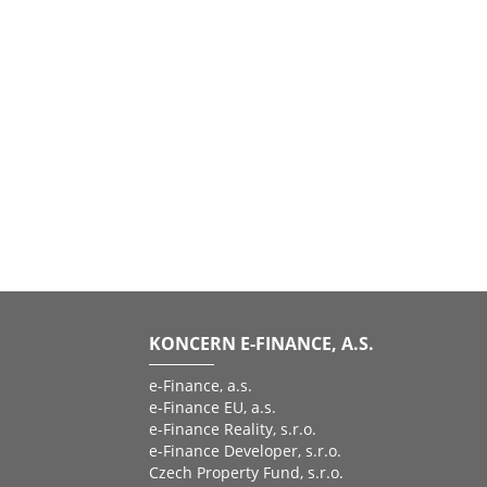
KONCERN E-FINANCE, A.S.
e-Finance, a.s.
e-Finance EU, a.s.
e-Finance Reality, s.r.o.
e-Finance Developer, s.r.o.
Czech Property Fund, s.r.o.