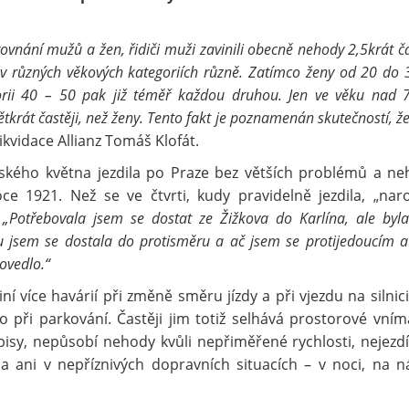
vnání mužů a žen, řidiči muži zavinili obecně nehody 2,5krát ča
 v různých věkových kategoriích různě. Zatímco ženy od 20 do 3
orii 40 – 50 pak již téměř každou druhou. Jen ve věku nad 7
ětkrát častěji, než ženy. Tento fakt je poznamenán skutečností, ž
ikvidace Allianz Tomáš Klofát.
oňského května jezdila po Praze bez větších problémů a ne
oce 1921. Než se ve čtvrti, kudy pravidelně jezdila, „naro
:
„Potřebovala jsem se dostat ze Žižkova do Karlína, ale byl
u jsem se dostala do protisměru a ač jsem se protijedoucím 
ovedlo.“
iní více havárií při změně směru jízdy a při vjezdu na silnici
o při parkování. Častěji jim totiž selhává prostorové vním
pisy, nepůsobí nehody kvůli nepřiměřené rychlosti, nejezd
 ani v nepříznivých dopravních situacích – v noci, na ná