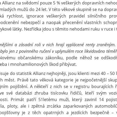
 u Allianz na svědomí pouze 5 % veškerých dopravních nehod
e u mladých mužů do 24 let. V této věkové skupině se na dopra
ká rychlost, ignorace veškerých pravidel silničního pro
 podcenění nebezpečí a naopak přecenění vlastních schopn
ávykové látky. Nezřídka jdou s těmito nehodami ruku v ruce i 
nějšími a zásadní roli v nich hrají vyplácené renty zraněným.
bylo jen z povinného ručení v uplynulém roce likvidováno téměř
i Novému občanskému zákoníku, podle něhož se odškodň
eba i mnohamilionových škod přibývat.
je do statistik Allianz nejhojněji, jsou klienti mezi 40 – 50 
ch měst. Právě tato věková kategorie je nejpočetnější sku
ím pojištění. A někteří z nich se v registru bourajících ř
 ve své databázi zhruba tisícovku řidičů, kteří svým voz
osti. Primát patří 51letému muži, který zavinil 14 pojis
dla, ploty, ale i zpětná zrcátka zaparkovaných automobil
 pojišťovny je z těch opatrných a jezdících bezpečně – 