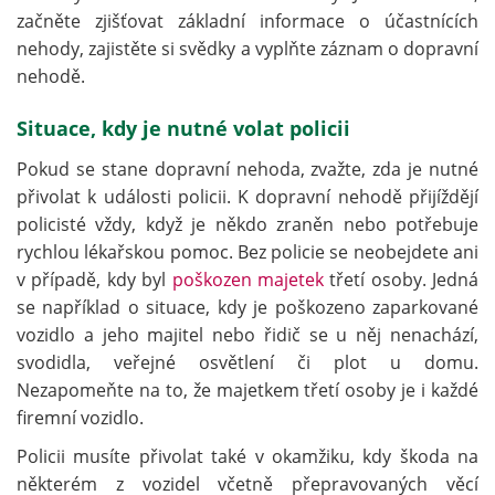
začněte zjišťovat základní informace o účastnících
nehody, zajistěte si svědky a vyplňte záznam o dopravní
nehodě.
Situace, kdy je nutné volat policii
Pokud se stane dopravní nehoda, zvažte, zda je nutné
přivolat k události policii. K dopravní nehodě přijíždějí
policisté vždy, když je někdo zraněn nebo potřebuje
rychlou lékařskou pomoc. Bez policie se neobejdete ani
v případě, kdy byl
poškozen majetek
třetí osoby. Jedná
se například o situace, kdy je poškozeno zaparkované
vozidlo a jeho majitel nebo řidič se u něj nenachází,
svodidla, veřejné osvětlení či plot u domu.
Nezapomeňte na to, že majetkem třetí osoby je i každé
firemní vozidlo.
Policii musíte přivolat také v okamžiku, kdy škoda na
některém z vozidel včetně přepravovaných věcí