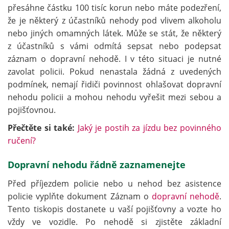
přesáhne částku 100 tisíc korun nebo máte podezření,
že je některý z účastníků nehody pod vlivem alkoholu
nebo jiných omamných látek. Může se stát, že některý
z účastníků s vámi odmítá sepsat nebo podepsat
záznam o dopravní nehodě. I v této situaci je nutné
zavolat policii. Pokud nenastala žádná z uvedených
podmínek, nemají řidiči povinnost ohlašovat dopravní
nehodu policii a mohou nehodu vyřešit mezi sebou a
pojišťovnou.
Přečtěte si také:
Jaký je postih za jízdu bez povinného
ručení?
Dopravní nehodu řádně zaznamenejte
Před příjezdem policie nebo u nehod bez asistence
policie vyplňte dokument Záznam o
dopravní nehodě
.
Tento tiskopis dostanete u vaší pojišťovny a vozte ho
vždy ve vozidle. Po nehodě si zjistěte základní