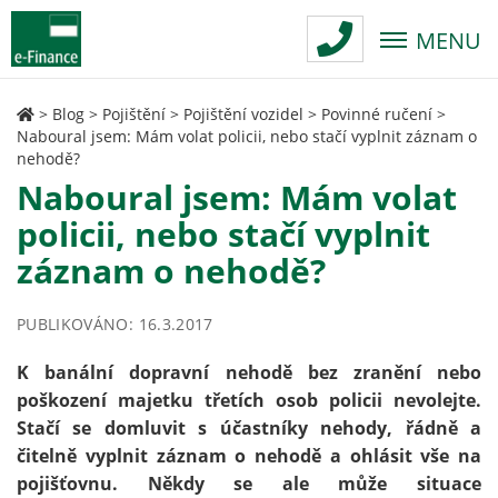
MENU
>
Blog
>
Pojištění
>
Pojištění vozidel
>
Povinné ručení
>
Naboural jsem: Mám volat policii, nebo stačí vyplnit záznam o
nehodě?
Naboural jsem: Mám volat
policii, nebo stačí vyplnit
záznam o nehodě?
PUBLIKOVÁNO: 16.3.2017
K banální dopravní nehodě bez zranění nebo
poškození majetku třetích osob policii nevolejte.
Stačí se domluvit s účastníky nehody, řádně a
čitelně vyplnit záznam o nehodě a ohlásit vše na
pojišťovnu. Někdy se ale může situace