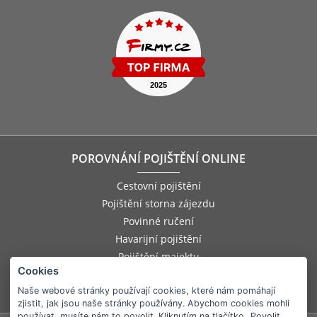
POROVNÁNÍ POJIŠTĚNÍ ONLINE
Cestovní pojištění
Pojištění storna zájezdu
Povinné ručení
Havarijní pojištění
Pojištění majektu
Cookies
Pojištění odpovědnosti zaměstnance
Naše webové stránky používají cookies, které nám pomáhají
Pojištění asistenčních služeb
zjistit, jak jsou naše stránky používány. Abychom cookies mohli
používat, musíte nám to povolit. Kliknutím na tlačítko „Povolit