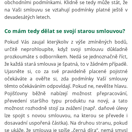
obchodními podmínkami. Klidně se tedy může stát, že
na Vaši smlouvu se vztahují podmínky platné ještě v
devadesátých letech.
Co mám tedy dělat se svojí starou smlouvou?
Pokud Vás zaujal kterýkoliv z výše zmíněných bodů,
určitě neprohloupíte, když svoji smlouvu důkladně
prozkoumáte s odborníkem. Nedá se jednoznačně říct,
že každá stará smlouva je špatná, to v žádném případě.
Ujasněte si, co za své pravidelně placené pojistné
očekáváte a ověřte si, zda podmínky Vaší smlouvy
těmto očekáváním odpovídají. Pokud ne, nevěšte hlavu.
Pojišťovny běžně nabízejí možnost přepracování,
převedení staršího typu produktu na nový, a tato
možnost rozhodně stojí za zvážení (např. daňové úlevy
lze spojit s novou smlouvou, na kterou se převede i
dosavadní uspořená částka). Na druhou stranu, pokud
se ukáže, že smlouva je spíše „černá díra“, nemá smysl