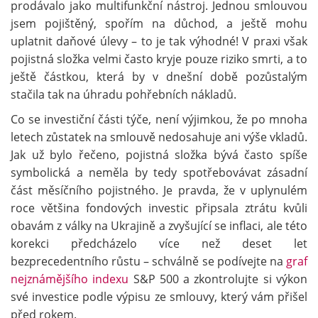
prodávalo jako multifunkční nástroj. Jednou smlouvou
jsem pojištěný, spořím na důchod, a ještě mohu
uplatnit daňové úlevy – to je tak výhodné! V praxi však
pojistná složka velmi často kryje pouze riziko smrti, a to
ještě částkou, která by v dnešní době pozůstalým
stačila tak na úhradu pohřebních nákladů.
Co se investiční části týče, není výjimkou, že po mnoha
letech zůstatek na smlouvě nedosahuje ani výše vkladů.
Jak už bylo řečeno, pojistná složka bývá často spíše
symbolická a neměla by tedy spotřebovávat zásadní
část měsíčního pojistného. Je pravda, že v uplynulém
roce většina fondových investic připsala ztrátu kvůli
obavám z války na Ukrajině a zvyšující se inflaci, ale této
korekci předcházelo více než deset let
bezprecedentního růstu – schválně se podívejte na
graf
nejznámějšího indexu
S&P 500 a zkontrolujte si výkon
své investice podle výpisu ze smlouvy, který vám přišel
před rokem.