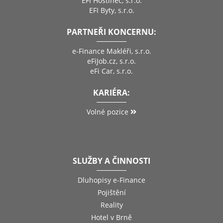
EFI Hostinec, s.r.o.
EFI Byty, s.r.o.
PARTNEŘI KONCERNU:
e-Finance Makléři, s.r.o.
eFiJob.cz, s.r.o.
eFi Car, s.r.o.
KARIÉRA:
Volné pozice
SLUŽBY A ČINNOSTI
Dluhopisy e-Finance
Pojištění
Reality
Hotel v Brně