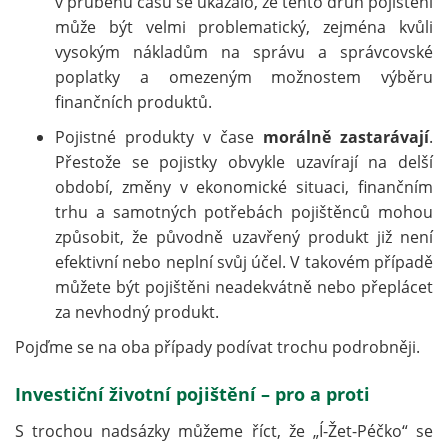
v průběhu času se ukázalo, že tento druh pojištění
může být velmi problematický, zejména kvůli
vysokým nákladům na správu a správcovské
poplatky a omezeným možnostem výběru
finančních produktů.
Pojistné produkty v čase
morálně zastarávají
.
Přestože se pojistky obvykle uzavírají na delší
období, změny v ekonomické situaci, finančním
trhu a samotných potřebách pojištěnců mohou
způsobit, že původně uzavřený produkt již není
efektivní nebo neplní svůj účel. V takovém případě
můžete být pojištěni neadekvátně nebo přeplácet
za nevhodný produkt.
Pojďme se na oba případy podívat trochu podrobněji.
Investiční životní pojištění – pro a proti
S trochou nadsázky můžeme říct, že „Í-Žet-Péčko“ se