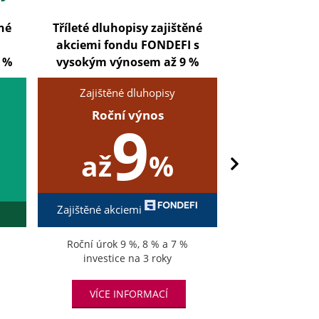
ěné
Tříleté dluhopisy zajištěné
Pětileté dluho
akciemi fondu FONDEFI s
akciemi fon
 %
vysokým výnosem až 9 %
vysokým výno
Zajištěné dluhopisy
Zajištěné
Roční výnos
Roční
9
8
až
%
Zajištěné akciemi
Zajištěné akci
Roční úrok 9 %, 8 % a 7 %
Roční úr
investice na 3 roky
investice
VÍCE INFORMACÍ
VÍCE IN