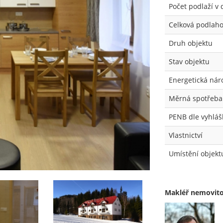
Počet podlaží v
Celková podlaho
Druh objektu
Stav objektu
Energetická nár
Měrná spotřeba 
PENB dle vyhláš
Vlastnictví
Umístění objekt
Makléř nemovito