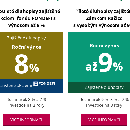
ouleté dluhopisy zajištěné
Tříleté dluhopisy zajišt
kciemi fondu FONDEFI s
Zámkem Račice
výnosem až 8 %
s vysokým výnosem až 9
Zajištěné dluhopisy
Roční výnos
Roční výnos
9
8
až
%
%
ajištěné akciemi
Zajištěné dluhopisy
Roční úrok 8 % a 7 %
Roční úrok 9 %, 8 % a 7 %
investice na 2 roky
investice na 3 roky
VÍCE INFORMACÍ
VÍCE INFORMACÍ