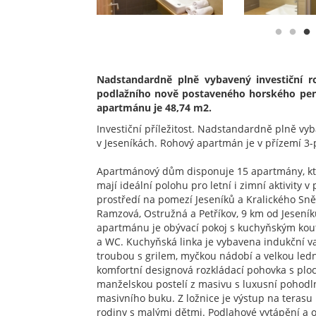
Nadstandardně plně vybavený investiční r
podlažního nově postaveného horského penz
apartmánu je 48,74 m2.
Investiční příležitost. Nadstandardně plně vy
v Jeseníkách. Rohový apartmán je v přízemí 3
Apartmánový dům disponuje 15 apartmány, kt
mají ideální polohu pro letní i zimní aktivity 
prostředí na pomezí Jeseníků a Kralického Sně
Ramzová, Ostružná a Petříkov, 9 km od Jesení
apartmánu je obývací pokoj s kuchyňským kou
a WC. Kuchyňská linka je vybavena indukční v
troubou s grilem, myčkou nádobí a velkou ledn
komfortní designová rozkládací pohovka s ploc
manželskou postelí z masivu s luxusní pohodln
masivního buku. Z ložnice je výstup na terasu
rodiny s malými dětmi. Podlahové vytápění a oh