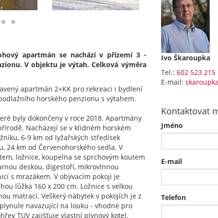
ohový apartmán se nachází v přízemí 3 -
Ivo Škaroupka
ionu. V objektu je výtah. Celková výměra
Tel.:
602 523 215
E-mail:
skaroupk
bavený apartmán 2+KK pro rekreaci i bydlení
-podlažního horského penzionu s výtahem.
Kontaktovat 
eré byly dokončeny v roce 2018. Apartmány
Jméno
v přírodě. Nacházejí se v klidném horském
žníku, 6-9 km od lyžařských středisek
ku, 24 km od Červenohorského sedla. V
tem, ložnice, koupelna se sprchovým koutem
E-mail
arnou deskou, digestoří, mikrovlnnou
icí s mrazákem. V obývacím pokoji je
hou lůžka 160 x 200 cm. Ložnice s velkou
ou matrací. Veškerý nábytek v pokojích je z
Telefon
 plynule navazující na louku - vhodné pro
řev TUV zajišťuje vlastní plynový kotel.