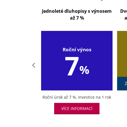
Jednoleté dluhopisy s výnosem
Dv
až 7 %
a
Roční výnos
7
%
Z
Roční úrok až 7 %, investice na 1 rok
VÍCE INFORMACÍ