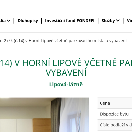
édia
Dluhopisy
Investiční fond FONDEFI
Služby
Ví
 2+kk (č.14) v Horní Lipové včetně parkovacího místa a vybavení
14) V HORNÍ LIPOVÉ VČETNĚ P
VYBAVENÍ
Lipová-lázně
Cena
Dispozice bytu
Číslo podlaží v