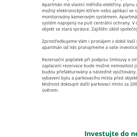
Apartmán má vlastní měřidla elektřiny, plynu 
možný elektronickým klíčem nebo aplikací ve 
monitorovány kamerovým systémem. Apartmán 
systém napojený na pult centrální ochrany. V o
objekt se stará správce. Zajištěn úklid společn
Zprostředkujeme Vám i pronájem v době Vaší 
apartmán od Vás pronajmeme a vaše investice 
Rezervační poplatek při podpisu Smlouvy o sm
zaplacení rezervace bude možné nemovitost již
budou přefakturovány a následně vyúčtovány.
vybavení bytu a parkovacího místa před objekt
Možnost dokoupit další parkovací místo za 20
úvěrem.
Investujte do n