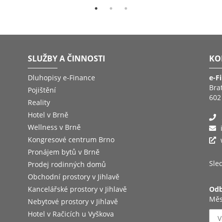
SLUŽBY A ČINNOSTI
KO
Dluhopisy e-Finance
e-F
Bra
Pojištění
602
Reality
Hotel v Brně
Wellness v Brně
Kongresové centrum Brno
Pronájem bytů v Brně
Sled
Prodej rodinných domů
Obchodní prostory v Jihlavě
Kancelářské prostory v Jihlavě
Odb
Měs
Nebytové prostory v Jihlavě
Hotel v Račicích u Vyškova