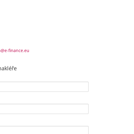
a@e-finance.eu
makléře