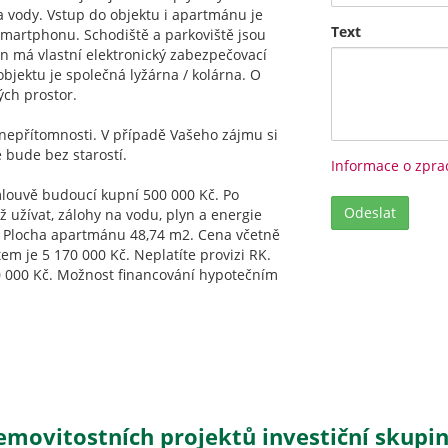
a vody. Vstup do objektu i apartmánu je
Text
smartphonu. Schodiště a parkoviště jsou
má vlastní elektronický zabezpečovací
bjektu je společná lyžárna / kolárna. O
ých prostor.
nepřítomnosti. V případě Vašeho zájmu si
bude bez starostí.
Informace o zpra
louvě budoucí kupní 500 000 Kč. Po
 užívat, zálohy na vodu, plyn a energie
 Plocha apartmánu 48,74 m2. Cena včetně
em je 5 170 000 Kč. Neplatíte provizi RK.
0 000 Kč. Možnost financování hypotečním
emovitostních projektů investiční skupiny