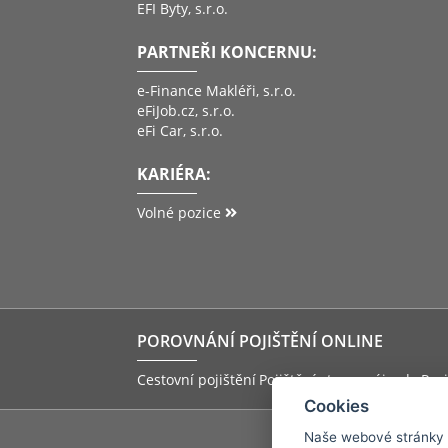
EFI Byty, s.r.o.
PARTNEŘI KONCERNU:
e-Finance Makléři, s.r.o.
eFiJob.cz, s.r.o.
eFi Car, s.r.o.
KARIÉRA:
Volné pozice
POROVNÁNÍ POJIŠTĚNÍ ONLINE
Cestovní pojištění
Pojištění storna zájezdu
Pov
Cookies
Naše webové stránky po