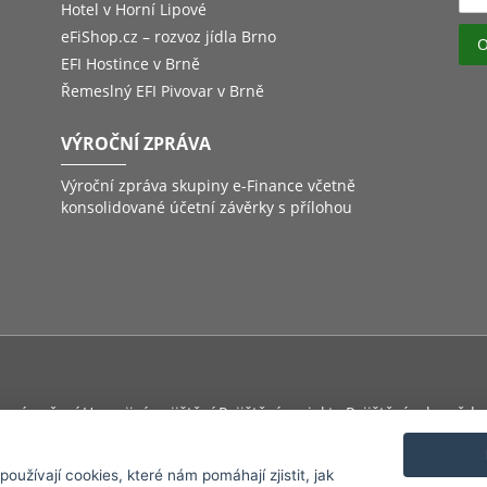
Hotel v Horní Lipové
eFiShop.cz – rozvoz jídla Brno
EFI Hostince v Brně
Řemeslný EFI Pivovar v Brně
VÝROČNÍ ZPRÁVA
Výroční zpráva skupiny e-Finance včetně
konsolidované účetní závěrky s přílohou
inné ručení
Havarijní pojištění
Pojištění majektu
Pojištění odpovědn
užívají cookies, které nám pomáhají zjistit, jak
©
2026
e-Finance, a.s.