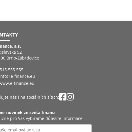
NTAKTY
inance, a.s.
tislavská 52
 00 Brno-Zábrdovice
515 555 555
info@e-finance.eu
www.e-finance.eu
ujte nás i na sociálních sítích:
ěr novinek ze světa financí
íčně pro Vás vybírame důležité informace