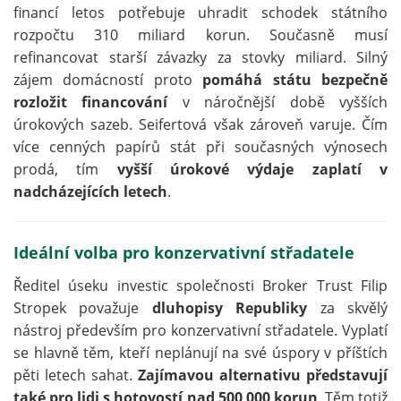
financí letos potřebuje uhradit schodek státního
rozpočtu 310 miliard korun. Současně musí
refinancovat starší závazky za stovky miliard. Silný
zájem domácností proto
pomáhá státu bezpečně
rozložit financování
v náročnější době vyšších
úrokových sazeb. Seifertová však zároveň varuje. Čím
více cenných papírů stát při současných výnosech
prodá, tím
vyšší úrokové výdaje zaplatí v
nadcházejících letech
.
Ideální volba pro konzervativní střadatele
Ředitel úseku investic společnosti Broker Trust Filip
Stropek považuje
dluhopisy Republiky
za skvělý
nástroj především pro konzervativní střadatele. Vyplatí
se hlavně těm, kteří neplánují na své úspory v příštích
pěti letech sahat.
Zajímavou alternativu představují
také pro lidi s hotovostí nad 500 000 korun
. Těm totiž