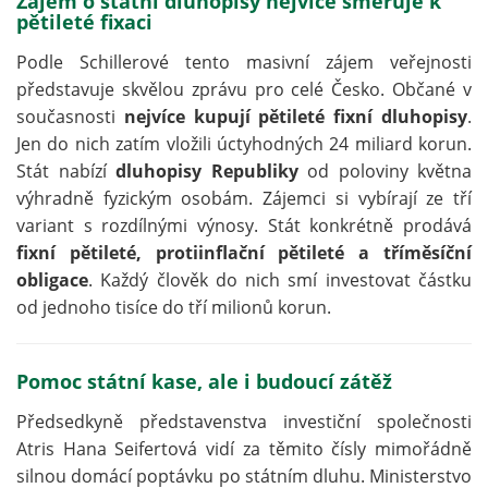
Zájem o státní dluhopisy nejvíce směřuje k
pětileté fixaci
Podle Schillerové tento masivní zájem veřejnosti
představuje skvělou zprávu pro celé Česko. Občané v
současnosti
nejvíce kupují pětileté fixní dluhopisy
.
Jen do nich zatím vložili úctyhodných 24 miliard korun.
Stát nabízí
dluhopisy Republiky
od poloviny května
výhradně fyzickým osobám. Zájemci si vybírají ze tří
variant s rozdílnými výnosy. Stát konkrétně prodává
fixní pětileté, protiinflační pětileté a tříměsíční
obligace
. Každý člověk do nich smí investovat částku
od jednoho tisíce do tří milionů korun.
Pomoc státní kase, ale i budoucí zátěž
Předsedkyně představenstva investiční společnosti
Atris Hana Seifertová vidí za těmito čísly mimořádně
silnou domácí poptávku po státním dluhu. Ministerstvo