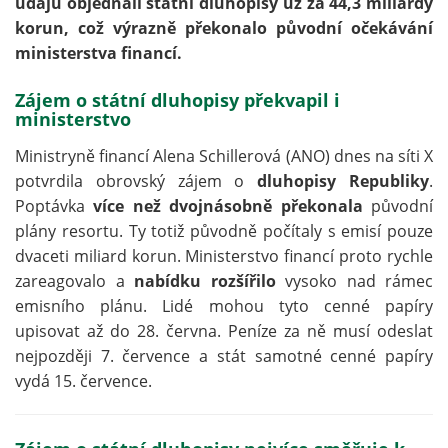
údajů objednali státní dluhopisy už za 44,3 miliardy
korun, což výrazně překonalo původní očekávání
ministerstva financí.
Zájem o státní dluhopisy překvapil i
ministerstvo
Ministryně financí Alena Schillerová (ANO) dnes na síti X
potvrdila obrovský zájem o
dluhopisy Republiky
.
Poptávka
více než dvojnásobně překonala
původní
plány resortu. Ty totiž původně počítaly s emisí pouze
dvaceti miliard korun. Ministerstvo financí proto rychle
zareagovalo a
nabídku rozšířilo
vysoko nad rámec
emisního plánu. Lidé mohou tyto cenné papíry
upisovat až do 28. června. Peníze za ně musí odeslat
nejpozději 7. července a stát samotné cenné papíry
vydá 15. července.