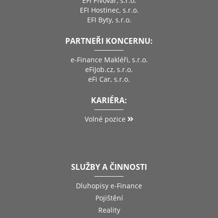
EFI Pivovar, s.r.o.
EFI Hostinec, s.r.o.
EFI Byty, s.r.o.
PARTNEŘI KONCERNU:
e-Finance Makléři, s.r.o.
eFiJob.cz, s.r.o.
eFi Car, s.r.o.
KARIÉRA:
Volné pozice
SLUŽBY A ČINNOSTI
Dluhopisy e-Finance
Pojištění
Reality