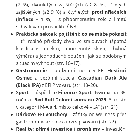
(7 %), dvouletých zajištěných (až 8 %), tříletých
zajištěných (až 9 %) a čtyřletých
protiinflačních
(inflace + 1 %)
– s připomenutím role a limitů
schvalování prospektu ČNB.
Praktická sekce k pojištění: co se může pokazit
– tři reálné příklady chyb ve smlouvách (špatná
klasifikace objektu, opomenutý sklep, chybná
výměra) a jednoduché poučení, jak se podobným
situacím vyhnout (str. 16–17).
Gastronomie
– podzimní menu v
EFI Hostinci
Osmec
a sezónní speciál
Cascadian Dark Ale
(Black IPA)
z EFI Pivovaru (str. 18–20).
Sport
– úspěch
e-Finance Sport Teamu
na 38.
ročníku
Red Bull Dolomitenmann 2025
: 3. místo
v kategorii M-A a 4. místo celkově v „A“ (str. 21).
Dárkové EFI vouchery
– zážitky od wellness přes
gastronomie až po exkurzi v pivovaru (str. 22).
Reality: přímé investice i pronájmy
– investiční