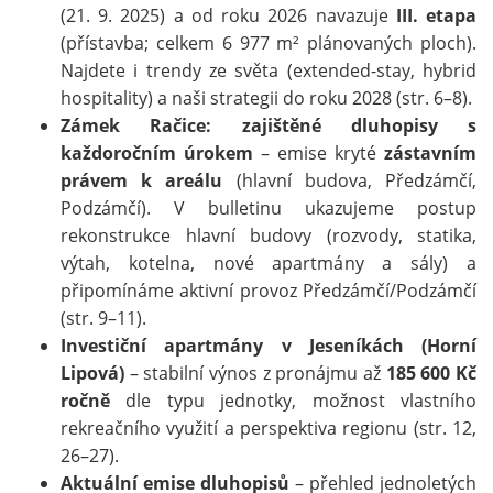
(21. 9. 2025) a od roku 2026 navazuje
III. etapa
(přístavba; celkem 6 977 m² plánovaných ploch).
Najdete i trendy ze světa (extended-stay, hybrid
hospitality) a naši strategii do roku 2028 (str. 6–8).
Zámek Račice: zajištěné dluhopisy s
každoročním úrokem
– emise kryté
zástavním
právem k areálu
(hlavní budova, Předzámčí,
Podzámčí). V bulletinu ukazujeme postup
rekonstrukce hlavní budovy (rozvody, statika,
výtah, kotelna, nové apartmány a sály) a
připomínáme aktivní provoz Předzámčí/Podzámčí
(str. 9–11).
Investiční apartmány v Jeseníkách (Horní
Lipová)
– stabilní výnos z pronájmu až
185 600 Kč
ročně
dle typu jednotky, možnost vlastního
rekreačního využití a perspektiva regionu (str. 12,
26–27).
Aktuální emise dluhopisů
– přehled jednoletých