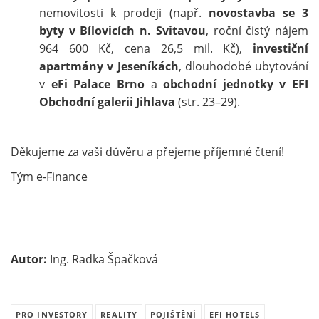
nemovitosti k prodeji (např.
novostavba se 3
byty v Bílovicích n. Svitavou
, roční čistý nájem
964 600 Kč, cena 26,5 mil. Kč),
investiční
apartmány v Jeseníkách
, dlouhodobé ubytování
v
eFi Palace Brno
a
obchodní jednotky v EFI
Obchodní galerii Jihlava
(str. 23–29).
Děkujeme za vaši důvěru a přejeme příjemné čtení!
Tým e-Finance
Autor:
Ing. Radka Špačková
PRO INVESTORY
REALITY
POJIŠTĚNÍ
EFI HOTELS