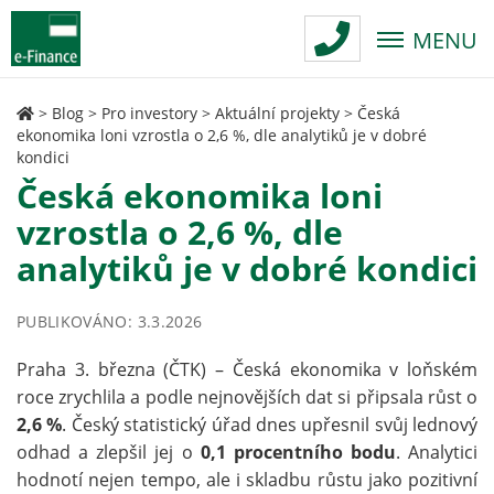
MENU
>
Blog
>
Pro investory
>
Aktuální projekty
>
Česká
ekonomika loni vzrostla o 2,6 %, dle analytiků je v dobré
kondici
Česká ekonomika loni
vzrostla o 2,6 %, dle
analytiků je v dobré kondici
PUBLIKOVÁNO: 3.3.2026
Praha 3. března (ČTK) – Česká ekonomika v loňském
roce zrychlila a podle nejnovějších dat si připsala růst o
2,6 %
. Český statistický úřad dnes upřesnil svůj lednový
odhad a zlepšil jej o
0,1 procentního bodu
. Analytici
hodnotí nejen tempo, ale i skladbu růstu jako pozitivní