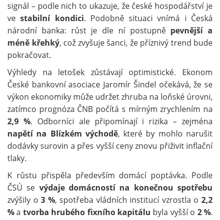
signál – podle nich to ukazuje, že české hospodářství je
ve
stabilní kondici
. Podobně situaci vnímá i Česká
národní banka: růst je dle ní postupně
pevnější a
méně křehký
, což zvyšuje šanci, že příznivý trend bude
pokračovat.
Výhledy na letošek zůstávají optimistické. Ekonom
České bankovní asociace Jaromír Šindel očekává, že se
výkon ekonomiky může udržet zhruba na loňské úrovni,
zatímco prognóza ČNB počítá s mírným zrychlením na
2,9 %
. Odborníci ale připomínají i rizika – zejména
napětí na Blízkém východě
, které by mohlo narušit
dodávky surovin a přes vyšší ceny znovu přiživit inflační
tlaky.
K růstu přispěla především domácí poptávka. Podle
ČSÚ se
výdaje domácností na konečnou spotřebu
zvýšily o
3 %
, spotřeba vládních institucí vzrostla o
2,2
%
a
tvorba hrubého fixního kapitálu
byla vyšší o
2 %
.