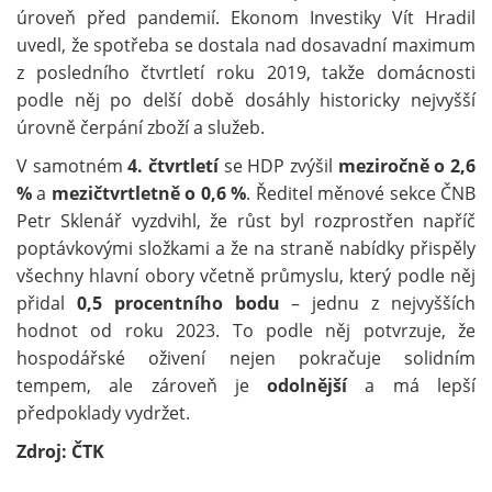
úroveň před pandemií. Ekonom Investiky Vít Hradil
uvedl, že spotřeba se dostala nad dosavadní maximum
z posledního čtvrtletí roku 2019, takže domácnosti
podle něj po delší době dosáhly historicky nejvyšší
úrovně čerpání zboží a služeb.
V samotném
4. čtvrtletí
se HDP zvýšil
meziročně o 2,6
%
a
mezičtvrtletně o 0,6 %
. Ředitel měnové sekce ČNB
Petr Sklenář vyzdvihl, že růst byl rozprostřen napříč
poptávkovými složkami a že na straně nabídky přispěly
všechny hlavní obory včetně průmyslu, který podle něj
přidal
0,5 procentního bodu
– jednu z nejvyšších
hodnot od roku 2023. To podle něj potvrzuje, že
hospodářské oživení nejen pokračuje solidním
tempem, ale zároveň je
odolnější
a má lepší
předpoklady vydržet.
Zdroj: ČTK