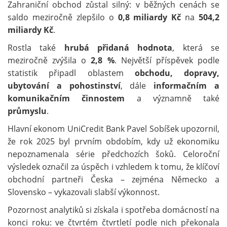
Zahraniční obchod zůstal silný: v běžných cenách se
saldo meziročně zlepšilo o
0,8 miliardy Kč
na
504,2
miliardy Kč
.
Rostla také
hrubá přidaná hodnota
, která se
meziročně zvýšila o
2,8 %
. Největší příspěvek podle
statistik připadl oblastem
obchodu, dopravy,
ubytování a pohostinství
, dále
informačním a
komunikačním činnostem
a významně také
průmyslu
.
Hlavní ekonom UniCredit Bank Pavel Sobíšek upozornil,
že rok 2025 byl prvním obdobím, kdy už ekonomiku
nepoznamenala série předchozích šoků. Celoroční
výsledek označil za úspěch i vzhledem k tomu, že klíčoví
obchodní partneři Česka – zejména Německo a
Slovensko – vykazovali slabší výkonnost.
Pozornost analytiků si získala i spotřeba domácností na
konci roku: ve čtvrtém čtvrtletí podle nich překonala