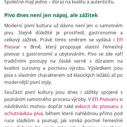
Společné mají jedno – důraz na kvalitu a autenticitu.
Pivo dnes není jen nápoj, ale zážitek
Moderní pivní kultura už dávno není jen o samotném
pivu. Stejně důležité je prostředí, gastronomie a
celkový zážitek. Právě tímto směrem se vydává i
EFI
Pivovar
v Brně, který propojuje vlastní řemeslný
pivovar s gastronomií a ubytováním. Pivo se zde vaří
tradičními postupy na české varně s důrazem na
kvalitní suroviny a poctivou výrobu. Výsledkem jsou
piva s vlastním charakterem od klasických ležáků až po
modernější pivní styly.
Součástí pivní kultury jsou dnes i zážitky spojené s
poznáním samotného procesu výroby. V
EFI Pivovaru
si
návštěvníci mohou dopřát také
exkurzi do pivovaru s
ochutnávkou piva
, během které nahlédnou přímo pod
ruce sládkům a poznají, jak vzniká poctivé řemeslné