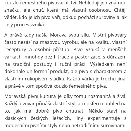
kouzlo řemeslného pivovarnictví. Nehledají jen známou
značku, ale chuť, která má vlastní osobnost. Chtějí
vědět, kdo jejich pivo vaří, odkud pochází suroviny a jak
celý proces vzniká.
A právě tady našla Morava svou sílu. Místní pivovary
často nesází na masovou výrobu, ale na kvalitu, vlastní
receptury a osobní přístup. Pivo vzniká v menších
várkách, mnohdy bez filtrace a pasterizace, s důrazem
na tradiční postupy i ruční práci. Výsledkem není
dokonale uniformní produkt, ale pivo s charakterem a
vlastním rukopisem sládka. Každá várka je trochu jiná,
a právě v tom spočívá kouzlo řemeslného piva.
Moravská pivní kultura je díky tomu rozmanitá a živá.
Každý pivovar přináší vlastní styl, atmosféru i pohled na
to, jak má dobré pivo chutnat. Někdo staví na
klasických českých ležácích, jiný experimentuje s
moderními pivními styly nebo netradičními surovinami.