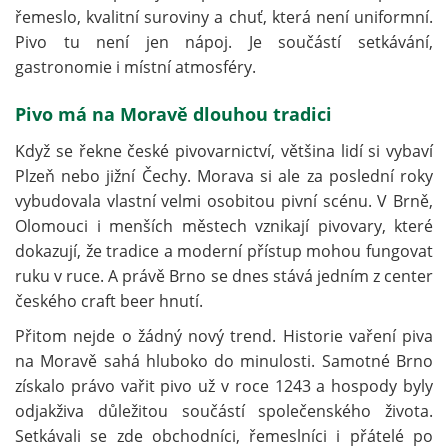
řemeslo, kvalitní suroviny a chuť, která není uniformní.
Pivo tu není jen nápoj. Je součástí setkávání,
gastronomie i místní atmosféry.
Pivo má na Moravě dlouhou tradici
Když se řekne české pivovarnictví, většina lidí si vybaví
Plzeň nebo jižní Čechy. Morava si ale za poslední roky
vybudovala vlastní velmi osobitou pivní scénu. V Brně,
Olomouci i menších městech vznikají pivovary, které
dokazují, že tradice a moderní přístup mohou fungovat
ruku v ruce. A právě Brno se dnes stává jedním z center
českého craft beer hnutí.
Přitom nejde o žádný nový trend. Historie vaření piva
na Moravě sahá hluboko do minulosti. Samotné Brno
získalo právo vařit pivo už v roce 1243 a hospody byly
odjakživa důležitou součástí společenského života.
Setkávali se zde obchodníci, řemeslníci i přátelé po