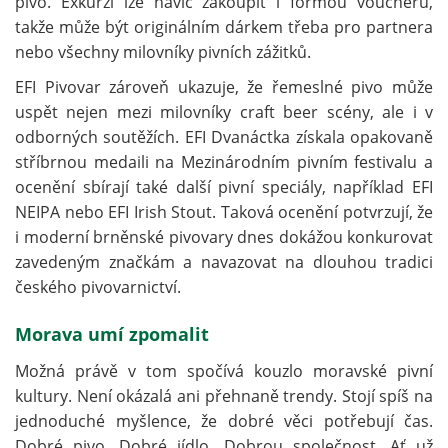
pivo. Exkurzi lze navíc zakoupit i formou voucheru,
takže může být originálním dárkem třeba pro partnera
nebo všechny milovníky pivních zážitků.
EFI Pivovar zároveň ukazuje, že řemeslné pivo může
uspět nejen mezi milovníky craft beer scény, ale i v
odborných soutěžích. EFI Dvanáctka získala opakovaně
stříbrnou medaili na Mezinárodním pivním festivalu a
ocenění sbírají také další pivní speciály, například EFI
NEIPA nebo EFI Irish Stout. Taková ocenění potvrzují, že
i moderní brněnské pivovary dnes dokážou konkurovat
zavedeným značkám a navazovat na dlouhou tradici
českého pivovarnictví.
Morava umí zpomalit
Možná právě v tom spočívá kouzlo moravské pivní
kultury. Není okázalá ani přehnaně trendy. Stojí spíš na
jednoduché myšlence, že dobré věci potřebují čas.
Dobré pivo. Dobré jídlo. Dobrou společnost. Ať už