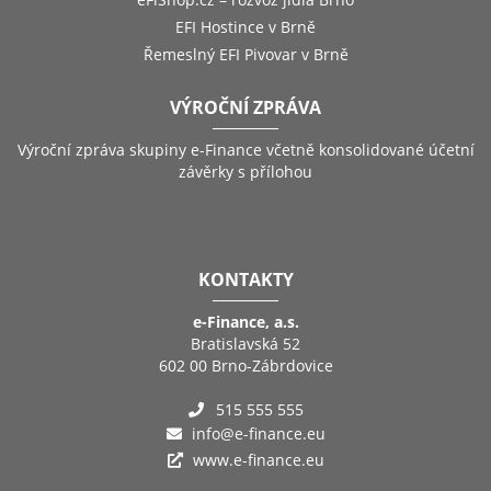
EFI Hostince v Brně
Řemeslný EFI Pivovar v Brně
VÝROČNÍ ZPRÁVA
Výroční zpráva skupiny e-Finance včetně konsolidované účetní
závěrky s přílohou
KONTAKTY
e-Finance, a.s.
Bratislavská 52
602 00 Brno-Zábrdovice
515 555 555
info@e-finance.eu
www.e-finance.eu