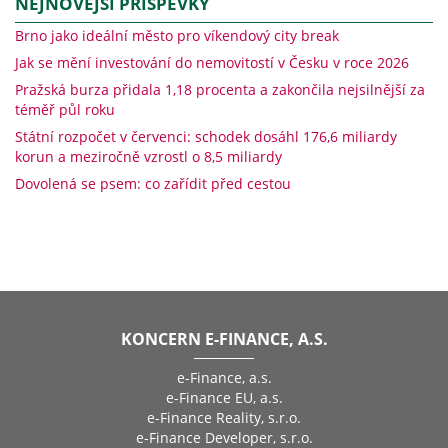
NEJNOVĚJŠÍ PŘÍSPĚVKY
Brno jako ideální město pro víkendový city break
Jak se mění investování do nemovitostí v Česku v roce 2026
Pražská burza přidala 1,18 procenta a zakončila nejsilnější za
téměř půl roku
Státní rozpočet v červenci: schodek dosáhl 176,6 miliardy
korun a meziročně vzrostl o 8,5 miliardy
Dovolená se psem: co zařídit před cestou
KONCERN E-FINANCE, A.S.
e-Finance, a.s.
e-Finance EU, a.s.
e-Finance Reality, s.r.o.
e-Finance Developer, s.r.o.