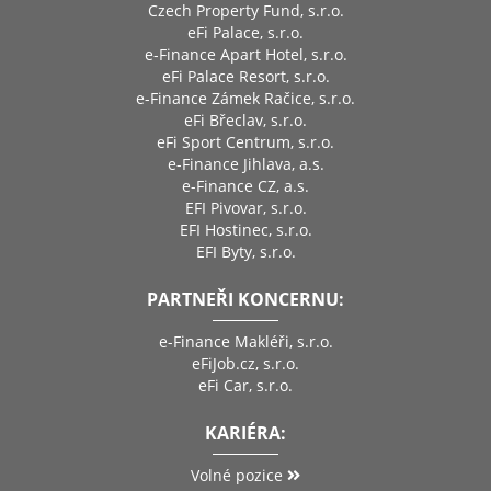
Czech Property Fund, s.r.o.
eFi Palace, s.r.o.
e-Finance Apart Hotel, s.r.o.
eFi Palace Resort, s.r.o.
e-Finance Zámek Račice, s.r.o.
eFi Břeclav, s.r.o.
eFi Sport Centrum, s.r.o.
e-Finance Jihlava, a.s.
e-Finance CZ, a.s.
EFI Pivovar, s.r.o.
EFI Hostinec, s.r.o.
EFI Byty, s.r.o.
PARTNEŘI KONCERNU:
e-Finance Makléři, s.r.o.
eFiJob.cz, s.r.o.
eFi Car, s.r.o.
KARIÉRA:
Volné pozice