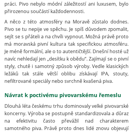
práci. Pivo nebylo módní záležitostí ani luxusem, bylo
přirozenou součástí každodennosti.
A něco z této atmosféry na Moravě zůstalo dodnes.
Pivo se tu nepije ve spěchu. Je spíš důvodem zpomalit,
sejít se s přáteli a na chvíli vypnout. Možná právě proto
má moravská pivní kultura tak specifickou atmosféru.
Je méně formální, ale o to autentičtější. Dnešní hosté už
navíc nehledají jen „desítku k obědu“. Zajímají se o pivní
styly, chutě i samotný způsob výroby. Vedle klasických
ležáků tak stále větší oblibu získávají IPA, stouty,
nefiltrované speciály nebo svrchně kvašená piva.
Návrat k poctivému pivovarskému řemeslu
Dlouhá léta českému trhu dominovaly velké pivovarské
koncerny. Výroba se postupně standardizovala a důraz
na efektivitu často převážil nad charakterem
samotného piva. Právě proto dnes lidé znovu objevují