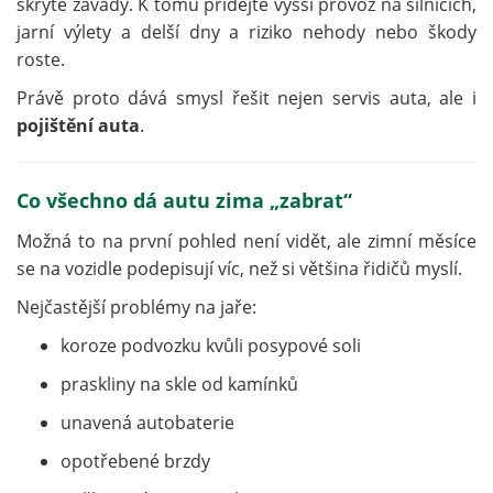
skryté závady. K tomu přidejte vyšší provoz na silnicích,
jarní výlety a delší dny a riziko nehody nebo škody
roste.
Právě proto dává smysl řešit nejen servis auta, ale i
pojištění auta
.
Co všechno dá autu zima „zabrat“
Možná to na první pohled není vidět, ale zimní měsíce
se na vozidle podepisují víc, než si většina řidičů myslí.
Nejčastější problémy na jaře:
koroze podvozku kvůli posypové soli
praskliny na skle od kamínků
unavená autobaterie
opotřebené brzdy