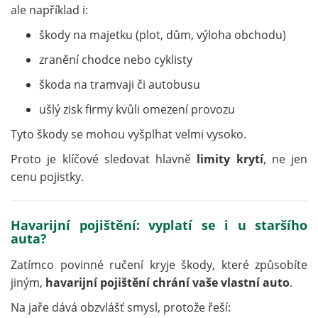
ale například i:
škody na majetku (plot, dům, výloha obchodu)
zranění chodce nebo cyklisty
škoda na tramvaji či autobusu
ušlý zisk firmy kvůli omezení provozu
Tyto škody se mohou vyšplhat velmi vysoko.
Proto je klíčové sledovat hlavně
limity krytí
, ne jen
cenu pojistky.
Havarijní pojištění: vyplatí se i u staršího
auta?
Zatímco povinné ručení kryje škody, které způsobíte
jiným,
havarijní pojištění chrání vaše vlastní auto
.
Na jaře dává obzvlášť smysl, protože řeší: