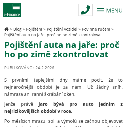
MENU
>
Blog
>
Pojištění
>
Pojištění vozidel
>
Povinné ručení
>
Pojištění auta na jaře: proč ho po zimě zkontrolovat
Pojištění auta na jaře: proč
ho po zimě zkontrolovat
PUBLIKOVÁNO: 24.2.2026
S prvními teplejšími dny máme pocit, že to
nejnáročnější období je za námi. Už žádný sníh,
námraza ani ranní škrábání oken.
Jenže právě
jaro bývá pro auto jedním z
nejrizikovějších období v roce
.
Po měsících mrazu, soli a výmolů se začnou objevovat