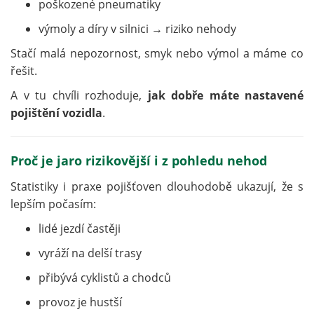
poškozené pneumatiky
výmoly a díry v silnici → riziko nehody
Stačí malá nepozornost, smyk nebo výmol a máme co
řešit.
A v tu chvíli rozhoduje,
jak dobře máte nastavené
pojištění vozidla
.
Proč je jaro rizikovější i z pohledu nehod
Statistiky i praxe pojišťoven dlouhodobě ukazují, že s
lepším počasím:
lidé jezdí častěji
vyráží na delší trasy
přibývá cyklistů a chodců
provoz je hustší