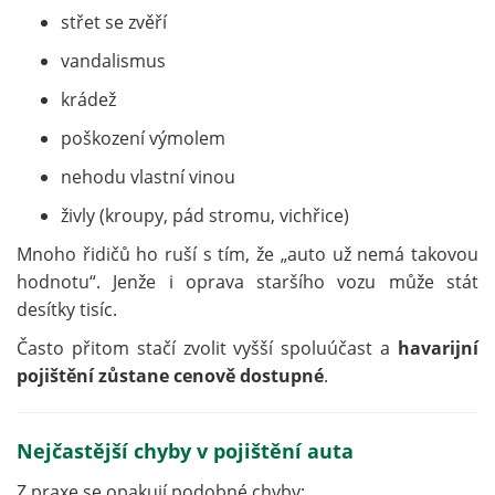
střet se zvěří
vandalismus
krádež
poškození výmolem
nehodu vlastní vinou
živly (kroupy, pád stromu, vichřice)
Mnoho řidičů ho ruší s tím, že „auto už nemá takovou
hodnotu“. Jenže i oprava staršího vozu může stát
desítky tisíc.
Často přitom stačí zvolit vyšší spoluúčast a
havarijní
pojištění zůstane cenově dostupné
.
Nejčastější chyby v pojištění auta
Z praxe se opakují podobné chyby: