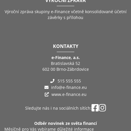
VÝROČNÍ ZPRÁVA
Výroční zpráva skupiny e-Finance včetně konsolidované účetní
závěrky s přílohou
KONTAKTY
e-Finance, a.s.
Bratislavská 52
602 00 Brno-Zábrdovice
515 555 555
info@e-finance.eu
www.e-finance.eu
Sledujte nás i na sociálních sítích:
Odběr novinek ze světa financí
Měsíčně pro Vás vybírame důležité informace