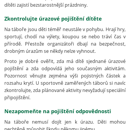
dítěti zajistí bezstarostnější prázdniny.
Zkontrolujte úrazové pojištění dítěte
Na táboře jsou děti téměř neustále v pohybu. Hrají hry,
sportují, chodí na výlety, koupou se nebo tráví čas v
přírodě. Přestože organizátoři dbají na bezpečnost,
drobným úrazům se někdy nelze vyhnout.
Proto je dobré ověřit, zda má dítě sjednané úrazové
pojištění a zda odpovídá jeho současným aktivitám.
Pozornost věnujte zejména výši pojistných částek a
rozsahu krytí. U sportovně zaměřených táborů si navíc
zkontrolujte, zda plánované aktivity nevyžadují speciální
připojištění.
Nezapomeňte na pojištění odpovědnosti
Na táboře nemusí dojít jen k úrazu. Děti mohou
nechtěně způsobit škodu někomu jinému.