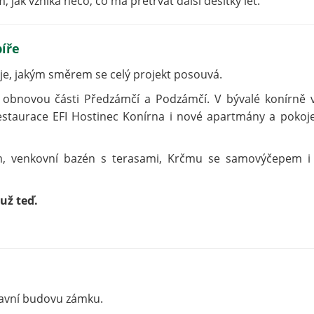
ak vzniká něco, co má přetrvat další desítky let.
íře
uje, jakým směrem se celý projekt posouvá.
 obnovou části Předzámčí a Podzámčí. V bývalé konírně v
restaurace EFI Hostinec Konírna i nové apartmány a pokoj
m, venkovní bazén s terasami, Krčmu se samovýčepem i
 už teď.
lavní budovu zámku.