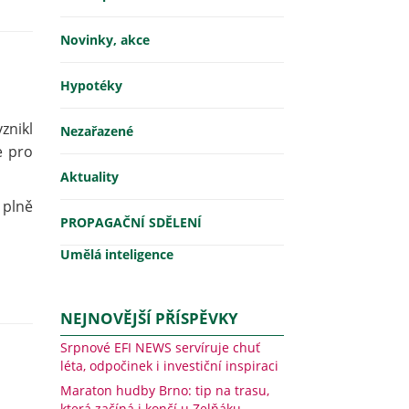
Novinky, akce
Hypotéky
znikl
Nezařazené
e pro
Aktuality
 plně
PROPAGAČNÍ SDĚLENÍ
Umělá inteligence
NEJNOVĚJŠÍ PŘÍSPĚVKY
Srpnové EFI NEWS servíruje chuť
léta, odpočinek i investiční inspiraci
Maraton hudby Brno: tip na trasu,
která začíná i končí u Zelňáku