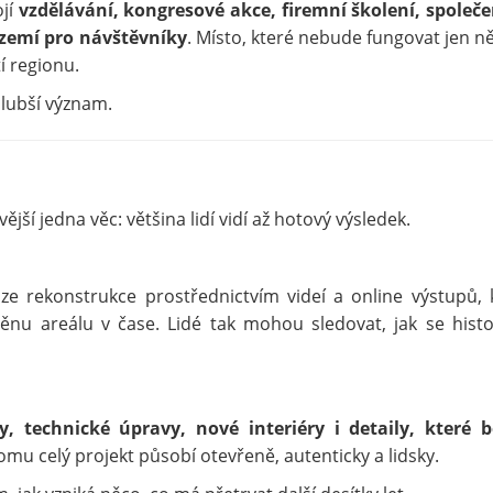
ojí
vzdělávání, kongresové akce, firemní školení, společ
ázemí pro návštěvníky
. Místo, které nebude fungovat jen ně
í regionu.
lubší význam.
ší jedna věc: většina lidí vidí až hotový výsledek.
áze rekonstrukce prostřednictvím videí a online výstupů, 
ěnu areálu v čase. Lidé tak mohou sledovat, jak se histo
y, technické úpravy, nové interiéry i detaily, které 
omu celý projekt působí otevřeně, autenticky a lidsky.