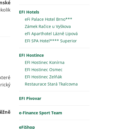
enské
kolik
EFI Hotels
eFi Palace Hotel Brno***
Zámek Račice u Vyškova
eFi Aparthotel Lázně Lipová
EFI SPA Hotel**** Superior
EFI Hostince
EFI Hostinec Konírna
EFI Hostinec Osmec
EFI Hostinec Zelňák
které
Restaurace Stará Tkalcovna
rický
EFI Pivovar
běžně
e-Finance Sport Team
eFiShop