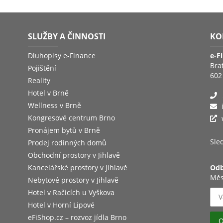
SLUŽBY A ČINNOSTI
KO
Dluhopisy e-Finance
e-F
Bra
Pojištění
602
Reality
Hotel v Brně
Wellness v Brně
Kongresové centrum Brno
Pronájem bytů v Brně
Sled
Prodej rodinných domů
Obchodní prostory v Jihlavě
Kancelářské prostory v Jihlavě
Odb
Měs
Nebytové prostory v Jihlavě
Hotel v Račicích u Vyškova
Hotel v Horní Lipové
eFiShop.cz – rozvoz jídla Brno