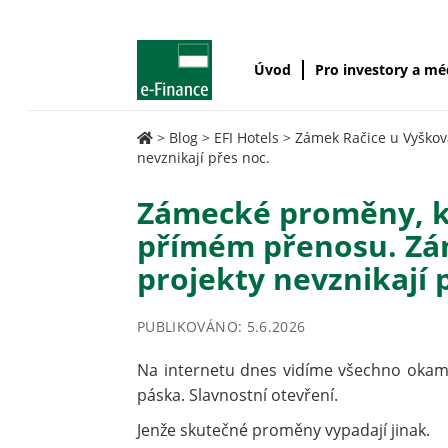
Úvod
Pro investory a m
>
Blog
>
EFI Hotels
>
Zámek Račice u Vyškov
nevznikají přes noc.
Zámecké proměny, kt
přímém přenosu. Zám
projekty nevznikají 
PUBLIKOVÁNO: 5.6.2026
Na internetu dnes vidíme všechno okamž
páska. Slavnostní otevření.
Jenže skutečné proměny vypadají jinak.