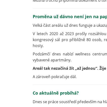
Možná trochu připomíná dokument o tom, j
Proměna už dávno není jen na pap
Velká část areálu už dnes funguje a ukaz
V letech 2020 až 2023 prošly rozsáhlou
kongresový sál pro přibližně 80 osob, 
hosty.
Podzámčí dnes nabízí wellness centru
vybavené apartmány.
Areál tak nezačíná žít „až jednou“. Žije
A zároveň pokračuje dál.
Co aktuálně probíhá?
Dnes se práce soustředí především na h