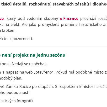
 tisíců detailů, rozhodnutí, stavebních zásahů i dlouh
ce
, který pod vedením skupiny
e-Finance
prochází rozs
kt na efekt. Ale jako promyšlená proměna historického ar
a krokem.
á tolik pozornosti.
 není projekt na jednu sezónu
stnost. Nedají se uspěchat.
ken a napsat na web „otevřeno“. Pokud má podobné místo 
hodobý plán.
vě Zámku Račice po etapách. S respektem k historii areálu
jeho budoucnosti.
istických fotografií.