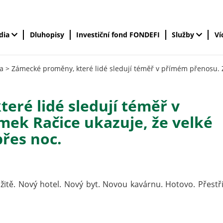
édia
Dluhopisy
Investiční fond FONDEFI
Služby
Ví
a
>
Zámecké proměny, které lidé sledují téměř v přímém přenosu. Z
eré lidé sledují téměř v
ek Račice ukazuje, že velké
přes noc.
itě. Nový hotel. Nový byt. Novou kavárnu. Hotovo. Přestř