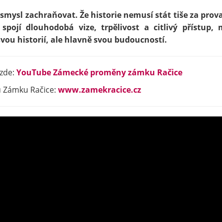
 smysl zachraňovat. Že historie nemusí stát tiše za pro
spojí dlouhodobá vize, trpělivost a citlivý přístup,
svou historií, ale hlavně svou budoucností.
zde:
YouTube Zámecké proměny zámku Račice
bu Zámku Račice:
www.zamekracice.cz