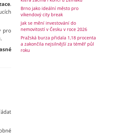
zace
.
Brno jako ideální město pro
ucích
víkendový city break
Jak se mění investování do
nemovitostí v Česku v roce 2026
y pro
Pražská burza přidala 1,18 procenta
.
a zakončila nejsilnější za téměř půl
časné
roku
řádat
dobné