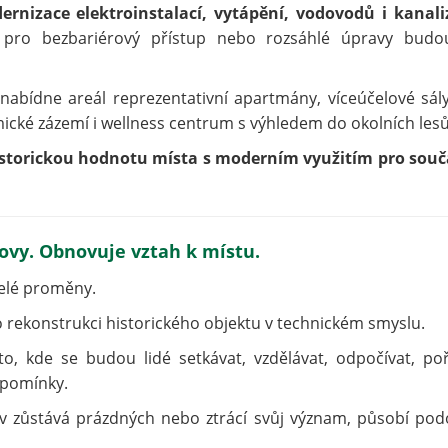
dernizace elektroinstalací, vytápění, vodovodů i kanali
h pro bezbariérový přístup nebo rozsáhlé úpravy budo
abídne areál reprezentativní apartmány, víceúčelové sál
ické zázemí i wellness centrum s výhledem do okolních lesů
historickou hodnotu místa s moderním využitím pro sou
vy. Obnovuje vztah k místu.
celé proměny.
 o rekonstrukci historického objektu v technickém smyslu.
, kde se budou lidé setkávat, vzdělávat, odpočívat, po
vzpomínky.
v zůstává prázdných nebo ztrácí svůj význam, působí po