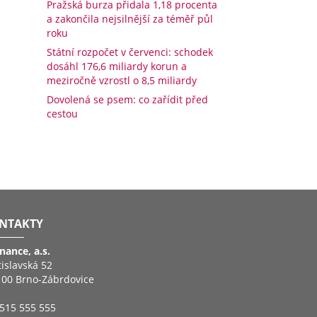
Pražská burza přidala 1,18 procenta
a zakončila nejsilnější za téměř půl
roku
Státní rozpočet v červenci: schodek
dosáhl 176,6 miliardy korun a
meziročně vzrostl o 8,5 miliardy
Dovolená se psem: co zařídit před
cestou
NTAKTY
inance, a.s.
tislavská 52
 00 Brno-Zábrdovice
515 555 555