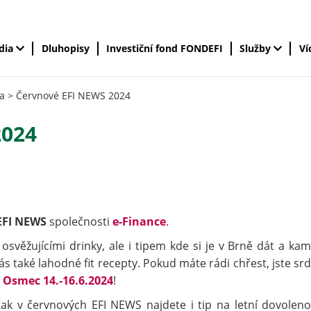
édia
Dluhopisy
Investiční fond FONDEFI
Služby
Ví
a
>
Červnové EFI NEWS 2024
2024
EFI NEWS
společnosti
e-Finance
.
svěžujícími drinky, ale i tipem kde si je v Brně dát a kam 
vás také lahodné fit recepty. Pokud máte rádi chřest, jste sr
i Osmec 14.-16.6.2024
!
tak v červnových EFI NEWS najdete i tip na letní dovolen