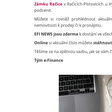
Zámku Račice
v Račicích-Pístovicích u V
podcenit.
Můžete si rovněž prohlédnout aktuál
nemovitosti k prodeji či k pronájmu.
EFI NEWS jsou zdarma
k dostání ve všec
Online
si aktuální číslo můžete
stáhnou
Těšíme se na zpětnou vazbu, jak se vám čer
Tým e-Finance