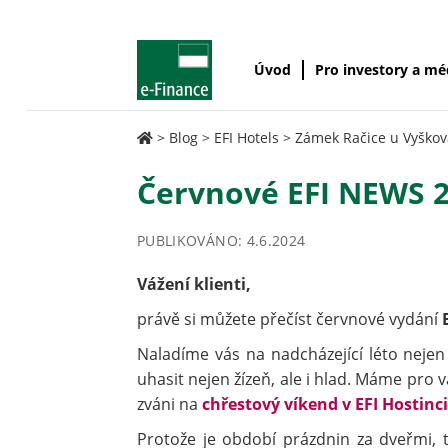
Úvod
Pro investory a m
>
Blog
>
EFI Hotels
>
Zámek Račice u Vyškov
Červnové EFI NEWS 
PUBLIKOVÁNO: 4.6.2024
Vážení klienti,
právě si můžete přečíst červnové vydání
Naladíme vás na nadcházející léto nejen o
uhasit nejen žízeň, ale i hlad. Máme pro 
zváni na
chřestový víkend v EFI Hostinc
Protože je období prázdnin za dveřmi, 