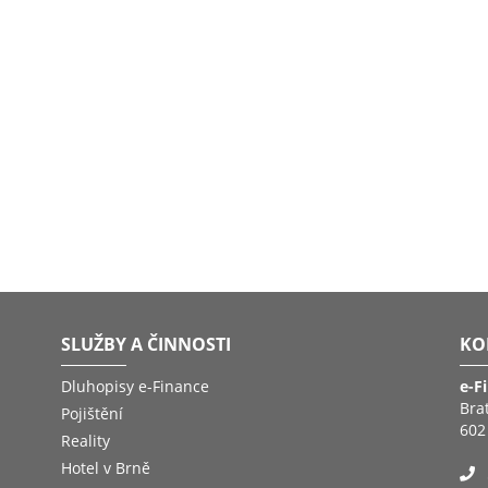
SLUŽBY A ČINNOSTI
KO
Dluhopisy e-Finance
e-F
Bra
Pojištění
602
Reality
Hotel v Brně