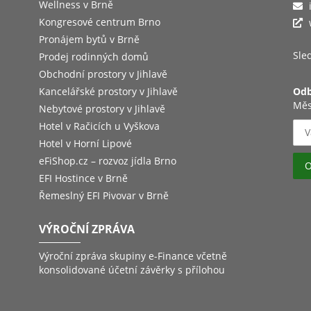
Wellness v Brně
Kongresové centrum Brno
Pronájem bytů v Brně
Sled
Prodej rodinných domů
Obchodní prostory v Jihlavě
Kancelářské prostory v Jihlavě
Odb
Měs
Nebytové prostory v Jihlavě
Hotel v Račicích u Vyškova
Hotel v Horní Lipové
eFiShop.cz – rozvoz jídla Brno
EFI Hostince v Brně
Řemeslný EFI Pivovar v Brně
VÝROČNÍ ZPRÁVA
Výroční zpráva skupiny e-Finance včetně
konsolidované účetní závěrky s přílohou