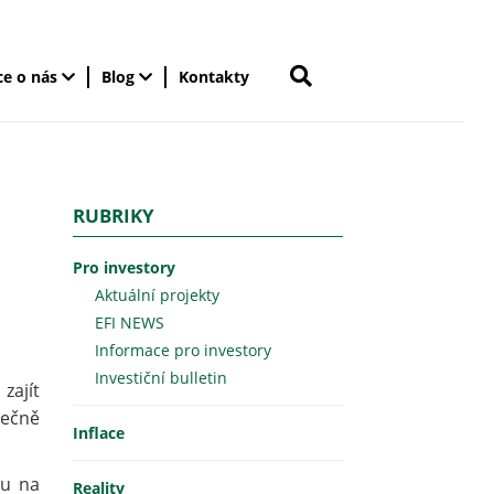
ce o nás
Blog
Kontakty
RUBRIKY
Pro investory
Aktuální projekty
EFI NEWS
Informace pro investory
Investiční bulletin
zajít
dečně
Inflace
ou na
Reality