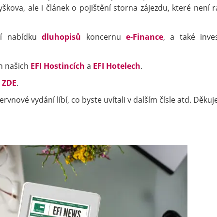
yškova, ale i článek o pojištění storna zájezdu, které není 
ní nabídku
dluhopisů
koncernu
e-Finance
, a také inves
h našich
EFI Hostincích
a
EFI Hotelech
.
t
ZDE
.
vnové vydání líbí, co byste uvítali v dalším čísle atd. Děku