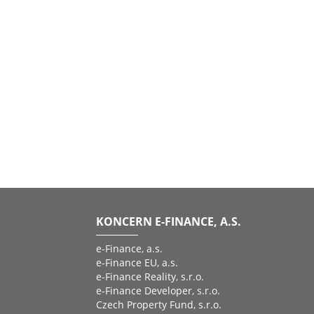
KONCERN E-FINANCE, A.S.
e-Finance, a.s.
e-Finance EU, a.s.
e-Finance Reality, s.r.o.
e-Finance Developer, s.r.o.
Czech Property Fund, s.r.o.