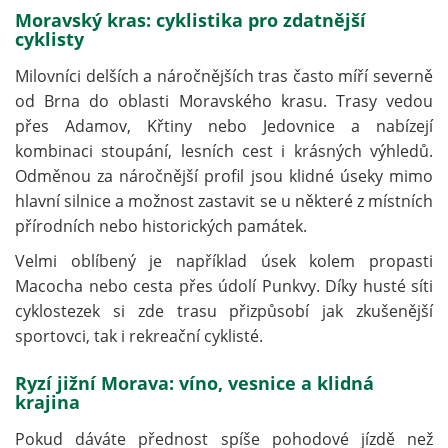
Moravský kras: cyklistika pro zdatnější
cyklisty
Milovníci delších a náročnějších tras často míří severně
od Brna do oblasti Moravského krasu. Trasy vedou
přes Adamov, Křtiny nebo Jedovnice a nabízejí
kombinaci stoupání, lesních cest i krásných výhledů.
Odměnou za náročnější profil jsou klidné úseky mimo
hlavní silnice a možnost zastavit se u některé z místních
přírodních nebo historických památek.
Velmi oblíbený je například úsek kolem propasti
Macocha nebo cesta přes údolí Punkvy. Díky husté síti
cyklostezek si zde trasu přizpůsobí jak zkušenější
sportovci, tak i rekreační cyklisté.
Ryzí jižní Morava: víno, vesnice a klidná
krajina
Pokud dáváte přednost spíše pohodové jízdě než