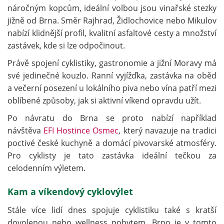
náročným kopcům, ideální volbou jsou vinařské stezky
jižně od Brna. Směr Rajhrad, Židlochovice nebo Mikulov
nabízí klidnější profil, kvalitní asfaltové cesty a množství
zastávek, kde si lze odpočinout.
Právě spojení cyklistiky, gastronomie a jižní Moravy má
své jedinečné kouzlo. Ranní vyjížďka, zastávka na oběd
a večerní posezení u lokálního piva nebo vína patří mezi
oblíbené způsoby, jak si aktivní víkend opravdu užít.
Po návratu do Brna se proto nabízí například
návštěva
EFI Hostince Osmec
, který navazuje na tradici
poctivé české kuchyně a domácí pivovarské atmosféry.
Pro cyklisty je tato zastávka ideální tečkou za
celodenním výletem.
Kam a víkendový cyklovýlet
Stále více lidí dnes spojuje cyklistiku také s kratší
dovolenou nebo wellness pobytem. Brno je v tomto