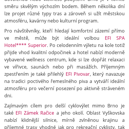
směru skvělým výchozím bodem. Během několika dní
lze projet různé typy tras a zároveň si užít městskou
atmosféru, kavárny nebo kulturní program.
Pro návštěvníky, kteří hledají komfortní zázemí přímo
ve městě, může být ideální volbou
EFI SPA
Hotel**** Superior
. Po celodenním výletu na kole totiž
přijde vhod kvalitní odpočinek a hotel nabízí moderně
vybavené wellness centrum, kde si lze dopřát relaxaci
ve vířivce, saunách nebo při masážích. Příjemným
zpestřením je také přilehlý
EFI Pivovar
, který navazuje
na tradici poctivého řemeslného piva a vytváří ideální
atmosféru pro večerní posezení po aktivně stráveném
dni.
Zajímavým cílem pro delší cyklovýlet mimo Brno je
také
EFI Zámek Račice
a jeho okolí. Oblast Vyškovska
nabízí klidnější silnice, mírně zvlněnou krajinu a
příjemné trasy vhodné jak pro rekreační cyklisty, tak