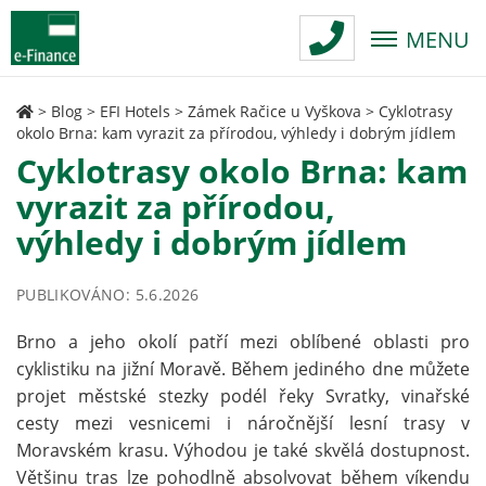
MENU
>
Blog
>
EFI Hotels
>
Zámek Račice u Vyškova
>
Cyklotrasy
okolo Brna: kam vyrazit za přírodou, výhledy i dobrým jídlem
Cyklotrasy okolo Brna: kam
vyrazit za přírodou,
výhledy i dobrým jídlem
PUBLIKOVÁNO: 5.6.2026
Brno a jeho okolí patří mezi oblíbené oblasti pro
cyklistiku na jižní Moravě. Během jediného dne můžete
projet městské stezky podél řeky Svratky, vinařské
cesty mezi vesnicemi i náročnější lesní trasy v
Moravském krasu. Výhodou je také skvělá dostupnost.
Většinu tras lze pohodlně absolvovat během víkendu