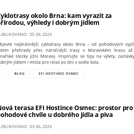
yklotrasy okolo Brna: kam vyrazit za
řírodou, výhledy i dobrým jídlem
UBLIKOVÁNO: 05.06.2026
bjevte nejkrásnější cyklotrasy okolo Brna – od pohodových vyjí
olem přehrady přes náročnější trasy v Moravském krasu až
inařské stezky jižní Moravy. Inspirujte se tipy na výlety, zastávk
obrým jídlem i místa pro relax po dni v sedle kola.
R
BLOG
EFI HOSTINEC OSMEC
ová terasa EFI Hostince Osmec: prostor pro
ohodové chvíle u dobrého jídla a piva
UBLIKOVÁNO: 03.06.2026