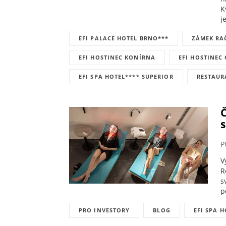
K
j
EFI PALACE HOTEL BRNO***
ZÁMEK RA
EFI HOSTINEC KONÍRNA
EFI HOSTINEC
EFI SPA HOTEL**** SUPERIOR
RESTAUR
Č
s
P
V
R
s
p
PRO INVESTORY
BLOG
EFI SPA 