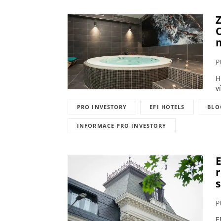
Z
O
m
P
H
v
PRO INVESTORY
EFI HOTELS
BLO
INFORMACE PRO INVESTORY
E
r
s
P
E