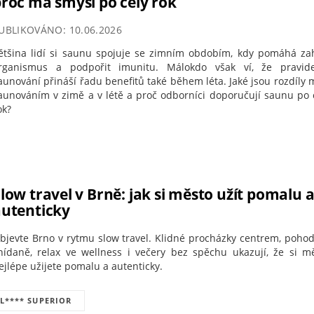
roč má smysl po celý rok
UBLIKOVÁNO: 10.06.2026
ětšina lidí si saunu spojuje se zimním obdobím, kdy pomáhá za
rganismus a podpořit imunitu. Málokdo však ví, že pravid
aunování přináší řadu benefitů také během léta. Jaké jsou rozdíly 
aunováním v zimě a v létě a proč odborníci doporučují saunu po 
ok?
low travel v Brně: jak si město užít pomalu 
autenticky
bjevte Brno v rytmu slow travel. Klidné procházky centrem, poho
nídaně, relax ve wellness i večery bez spěchu ukazují, že si m
ejlépe užijete pomalu a autenticky.
EL**** SUPERIOR