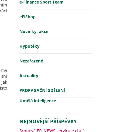
e-Finance Sport Team
tním
ráci
eFiShop
Novinky, akce
Hypotéky
Nezařazené
tví
Aktuality
itní
 jak
sto
PROPAGAČNÍ SDĚLENÍ
Umělá inteligence
NEJNOVĚJŠÍ PŘÍSPĚVKY
Srpnové EFI NEWS servíruje chuť