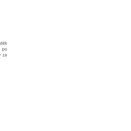
žděk
 po
y za