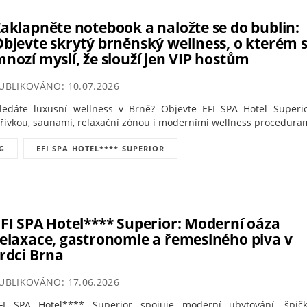
aklapněte notebook a naložte se do bublin:
bjevte skrytý brněnský wellness, o kterém s
nozí myslí, že slouží jen VIP hostům
UBLIKOVÁNO: 10.07.2026
ledáte luxusní wellness v Brně? Objevte EFI SPA Hotel Superi
ířivkou, saunami, relaxační zónou i moderními wellness procedura
G
EFI SPA HOTEL**** SUPERIOR
FI SPA Hotel**** Superior: Moderní oáza
elaxace, gastronomie a řemeslného piva v
rdci Brna
UBLIKOVÁNO: 17.06.2026
FI SPA Hotel**** Superior spojuje moderní ubytování, špič