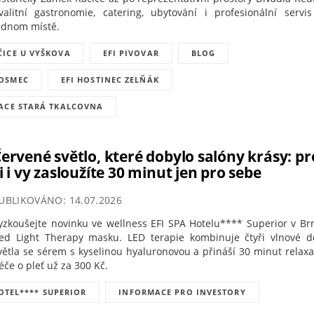
valitní gastronomie, catering, ubytování i profesionální servi
ednom místě.
ČICE U VYŠKOVA
EFI PIVOVAR
BLOG
 OSMEC
EFI HOSTINEC ZELŇÁK
ACE STARÁ TKALCOVNA
ervené světlo, které dobylo salóny krásy: pr
i i vy zasloužíte 30 minut jen pro sebe
UBLIKOVÁNO: 14.07.2026
yzkoušejte novinku ve wellness EFI SPA Hotelu**** Superior v Br
ed Light Therapy masku. LED terapie kombinuje čtyři vlnové d
větla se sérem s kyselinou hyaluronovou a přináší 30 minut relaxa
éče o pleť už za 300 Kč.
HOTEL**** SUPERIOR
INFORMACE PRO INVESTORY