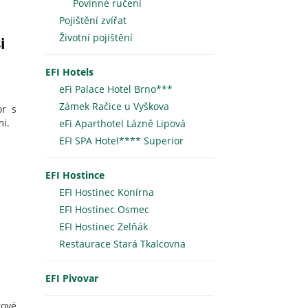
Povinné ručení
Pojištění zvířat
Životní pojištění
i
EFI Hotels
eFi Palace Hotel Brno***
Zámek Račice u Vyškova
or s
mi.
eFi Aparthotel Lázně Lipová
EFI SPA Hotel**** Superior
EFI Hostince
EFI Hostinec Konírna
EFI Hostinec Osmec
EFI Hostinec Zelňák
Restaurace Stará Tkalcovna
EFI Pivovar
kové