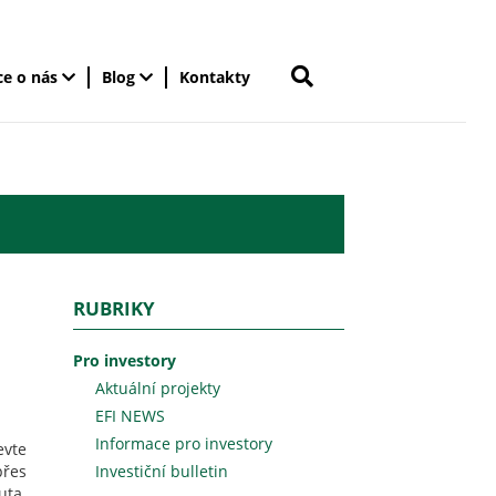
ce o nás
Blog
Kontakty
RUBRIKY
Pro investory
Aktuální projekty
EFI NEWS
Informace pro investory
evte
přes
Investiční bulletin
uta.