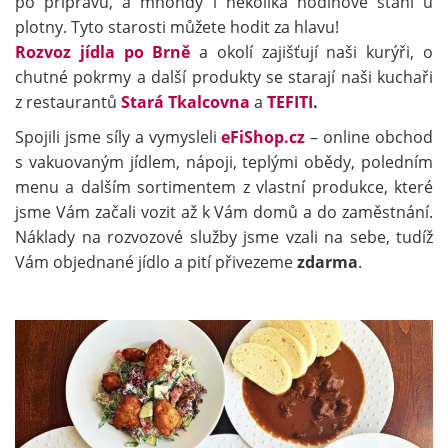
po přípravu, a mnohdy i několika hodinové stání u
plotny. Tyto starosti můžete hodit za hlavu!
Rozvoz jídla po Brně
a okolí zajišťují naši kurýři, o
chutné pokrmy a další produkty se starají naši kuchaři
z restaurantů
Stará Tkalcovna
a
TEFITI
.
Spojili jsme síly a vymysleli
eFiShop.cz
– online obchod
s vakuovaným jídlem, nápoji, teplými obědy, poledním
menu a dalším sortimentem z vlastní produkce, které
jsme Vám začali vozit až k Vám domů a do zaměstnání.
Náklady na rozvozové služby jsme vzali na sebe, tudíž
Vám objednané jídlo a pití přivezeme
zdarma
.