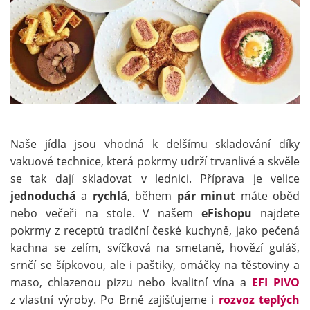
Naše jídla jsou vhodná k delšímu skladování díky
vakuové technice, která pokrmy udrží trvanlivé a skvěle
se tak dají skladovat v lednici. Příprava je velice
jednoduchá
a
rychlá
, během
pár minut
máte oběd
nebo večeři na stole. V našem
eFishopu
najdete
pokrmy z receptů tradiční české kuchyně, jako pečená
kachna se zelím, svíčková na smetaně, hovězí guláš,
srnčí se šípkovou, ale i paštiky, omáčky na těstoviny a
maso, chlazenou pizzu nebo kvalitní vína a
EFI PIVO
z vlastní výroby. Po Brně zajišťujeme i
rozvoz teplých