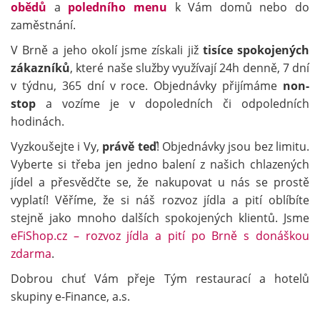
obědů
a
poledního menu
k Vám domů nebo do
zaměstnání.
V Brně a jeho okolí jsme získali již
tisíce spokojených
zákazníků
, které naše služby využívají 24h denně, 7 dní
v týdnu, 365 dní v roce. Objednávky přijímáme
non-
stop
a vozíme je v dopoledních či odpoledních
hodinách.
Vyzkoušejte i Vy,
právě teď
! Objednávky jsou bez limitu.
Vyberte si třeba jen jedno balení z našich chlazených
jídel a přesvědčte se, že nakupovat u nás se prostě
vyplatí! Věříme, že si náš rozvoz jídla a pití oblíbíte
stejně jako mnoho dalších spokojených klientů. Jsme
eFiShop.cz – rozvoz jídla a pití po Brně s donáškou
zdarma
.
Dobrou chuť Vám přeje Tým restaurací a hotelů
skupiny e-Finance, a.s.