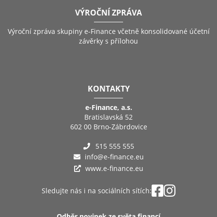
VÝROČNÍ ZPRÁVA
Výroční zpráva skupiny e-Finance včetně konsolidované účetní
závěrky s přílohou
KONTAKTY
e-Finance, a.s.
Bratislavská 52
602 00 Brno-Zábrdovice
515 555 555
info@e-finance.eu
www.e-finance.eu
Sledujte nás i na sociálních sítích:
Odběr novinek ze světa financí