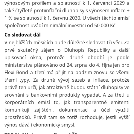
výnosovým profilem a splatností k 1. červenci 2029 a
také čtyřleté protiinflační dluhopisy s výnosem inflace +
1 % se splatností k 1. červnu 2030. U všech těchto emisí
společnost uvádí minimální investici od 50 000 Kč.
Co sledovat dál
V nejbližších měsících bude důležité sledovat tři věci. Za
prvé skutečný zájem o Dluhopis Republiky a další
upisovací okna, protože druhé období je podle
ministerstva plánováno od 24. srpna do 4. října jen pro
Flexi Bond a třetí má přijít na podzim znovu se všemi
třemi typy. Za druhé vývoj sazeb a inflace, protože
právě ten určí, jak atraktivně budou státní dluhopisy ve
srovnání s bankovními produkty vypadat. A za třetí u
korporátních emisí to, jak transparentně emitenti
komunikují zajištění, dokumentaci a účel využití
prostředků. Právě tam se totiž rozhoduje, jestli vyšší
výnos dává i ekonomický smysl.