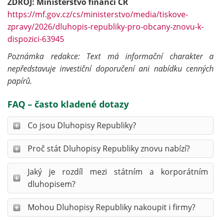
ZDROJ: Ministerstvo financí ČR
https://mf.gov.cz/cs/ministerstvo/media/tiskove-
zpravy/2026/dluhopis-republiky-pro-obcany-znovu-k-
dispozici-63945
Poznámka redakce: Text má informační charakter a
nepředstavuje investiční doporučení ani nabídku cenných
papírů.
FAQ – často kladené dotazy
Co jsou Dluhopisy Republiky?
Proč stát Dluhopisy Republiky znovu nabízí?
Jaký je rozdíl mezi státním a korporátním
dluhopisem?
Mohou Dluhopisy Republiky nakoupit i firmy?