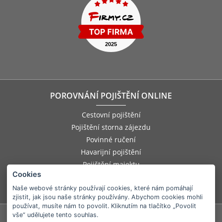
POROVNÁNÍ POJIŠTĚNÍ ONLINE
Cestovní pojištění
Pojištění storna zájezdu
Povinné ručení
Havarijní pojištění
Pojištění majektu
Cookies
Pojištění odpovědnosti zaměstnance
Pojištění asistenčních služeb
Naše webové stránky používají cookies, které nám pomáhají
zjistit, jak jsou naše stránky používány. Abychom cookies mohli
používat, musíte nám to povolit. Kliknutím na tlačítko „Povolit
vše“ udělujete tento souhlas.
©
2026
e-Finance, a.s.