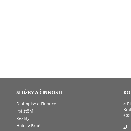
SLUŽBY A ČINNOSTI
KO
Dluhopisy e-Finance
e-F
Bra
Pojištění
602
Reality
Hotel v Brně