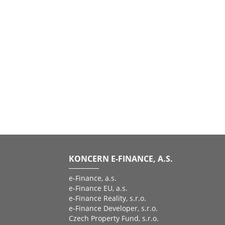
KONCERN E-FINANCE, A.S.
e-Finance, a.s.
e-Finance EU, a.s.
e-Finance Reality, s.r.o.
e-Finance Developer, s.r.o.
Czech Property Fund, s.r.o.