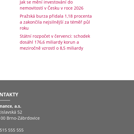
Jak se mění investování do
nemovitostí v Česku v roce 2026
Pražská burza přidala 1,18 procenta
a zakončila nejsilnější za téměř půl
roku
Státní rozpočet v červenci: schodek
dosáhl 176,6 miliardy korun a
meziročně vzrostl o 8,5 miliardy
NTAKTY
inance, a.s.
tislavská 52
 00 Brno-Zábrdovice
515 555 555