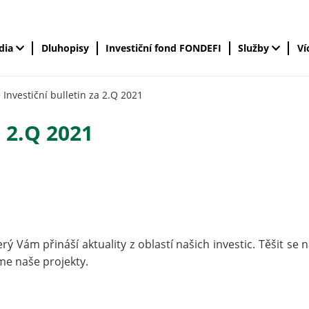
édia
Dluhopisy
Investiční fond FONDEFI
Služby
Ví
>
Investiční bulletin za 2.Q 2021
a 2.Q 2021
terý Vám přináší aktuality z oblastí našich investic. Těšit se 
me naše projekty.