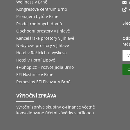
Wellness v Brně
Kongresové centrum Brno
Pronájem bytů v Brně
Sled
Prodej rodinných domů
Obchodní prostory v Jihlavě
Kancelářské prostory v Jihlavě
Odb
Měs
Nebytové prostory v Jihlavě
Hotel v Račicích u Vyškova
Hotel v Horní Lipové
eFiShop.cz – rozvoz jídla Brno
EFI Hostince v Brně
Řemeslný EFI Pivovar v Brně
VÝROČNÍ ZPRÁVA
Výroční zpráva skupiny e-Finance včetně
konsolidované účetní závěrky s přílohou