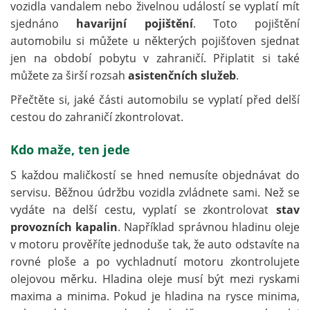
vozidla vandalem nebo živelnou událostí se vyplatí mít
sjednáno
havarijní pojištění
. Toto pojištění
automobilu si můžete u některých pojišťoven sjednat
jen na období pobytu v zahraničí. Připlatit si také
můžete za širší rozsah
asistenčních služeb
.
Přečtěte si, jaké části automobilu se vyplatí před delší
cestou do zahraničí zkontrolovat.
Kdo maže, ten jede
S každou maličkostí se hned nemusíte objednávat do
servisu. Běžnou údržbu vozidla zvládnete sami. Než se
vydáte na delší cestu, vyplatí se zkontrolovat
stav
provozních kapalin
. Například správnou hladinu oleje
v motoru prověříte jednoduše tak, že auto odstavíte na
rovné ploše a po vychladnutí motoru zkontrolujete
olejovou měrku. Hladina oleje musí být mezi ryskami
maxima a minima. Pokud je hladina na rysce minima,