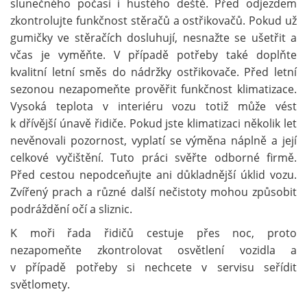
slunečného počasí i hustého deště. Před odjezdem
zkontrolujte funkčnost stěračů a ostřikovačů. Pokud už
gumičky ve stěračích dosluhují, nesnažte se ušetřit a
včas je vyměňte. V případě potřeby také doplňte
kvalitní letní směs do nádržky ostřikovače. Před letní
sezonou nezapomeňte prověřit funkčnost klimatizace.
Vysoká teplota v interiéru vozu totiž může vést
k dřívější únavě řidiče. Pokud jste klimatizaci několik let
nevěnovali pozornost, vyplatí se výměna náplně a její
celkové vyčištění. Tuto práci svěřte odborné firmě.
Před cestou nepodceňujte ani důkladnější úklid vozu.
Zvířený prach a různé další nečistoty mohou způsobit
podráždění očí a sliznic.
K moři řada řidičů cestuje přes noc, proto
nezapomeňte zkontrolovat osvětlení vozidla a
v případě potřeby si nechcete v servisu seřídit
světlomety.