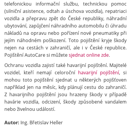
telefonickou informační službu, technickou pomoc
(silniční asistence, odtah a úschova vozidla), repatriaci
vozidla a přepravu zpět do České republiky, náhradní
ubytování, zapůjčení náhradního automobilu či úhradu
nákladů na opravu nebo pořízení nové pneumatiky při
jejím náhodném poškození. Toto pojištění kryje škody
nejen na cestách v zahraničí, ale i v České republice.
Pojištění AutoCare si můžete
sjednat online zde
.
Ochranu vozidla zajistí také havarijní pojištění. Majitelé
vozidel, kteří nemají celoroční
havarijní pojištění
, si
mohou toto pojištění sjednat u některých pojišťoven
například jen na měsíc, kdy plánují cestu do zahraničí.
Z havarijního pojištění jsou hrazeny škody v případě
havárie vozidla, odcizení, škody způsobené vandalem
nebo živelnou událostí.
Autor:
Ing. Břetislav Heller