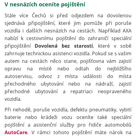
V nesnázích oceníte pojištění
Stále více Čechů si před odjezdem na dovolenou
sjednává připojištění, které jim pomůže při poruše
vozidla i dalších nesnázích na cestách. Například AXA
nabízí k cestovnímu pojištění do zahraničí speciální
připojištění
Dovolená bez starostí
, které v sobě
zahrnuje technickou asistenci vozidla. Pokud se s vašim
autem na cestách něco stane, pojišťovna vám zajistí
opravu na místě nebo odtah do nejbližšího
autoservisu, odvoz z místa události do místa
přechodného ubytování nebo na nádraží, zajistí
přechodné ubytování a repatriaci neopraveného
vozidla.
Při nehodě, poruše vozidla, defektu pneumatiky, vybití
baterie nebo krádeži vozu oceníte také speciální
pojištění a asistenční služby pro řidiče automobilů
AutoCare
. V rámci tohoto pojištění máte nárok na