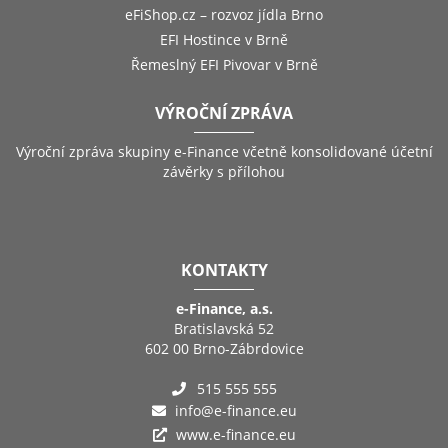
eFiShop.cz – rozvoz jídla Brno
EFI Hostince v Brně
Řemeslný EFI Pivovar v Brně
VÝROČNÍ ZPRÁVA
Výroční zpráva skupiny e-Finance včetně konsolidované účetní
závěrky s přílohou
KONTAKTY
e-Finance, a.s.
Bratislavská 52
602 00 Brno-Zábrdovice
515 555 555
info@e-finance.eu
www.e-finance.eu