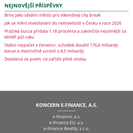
NEJNOVĚJŠÍ PŘÍSPĚVKY
Brno jako ideální město pro víkendový city break
Jak se mění investování do nemovitostí v Česku v roce 2026
Pražská burza přidala 1,18 procenta a zakončila nejsilnější za
téměř půl roku
Státní rozpočet v červenci: schodek dosáhl 176,6 miliardy
korun a meziročně vzrostl o 8,5 miliardy
Dovolená se psem: co zařídit před cestou
KONCERN E-FINANCE, A.S.
e-Finance, a.s.
e-Finance EU, a.s.
e-Finance Reality, s.r.o.