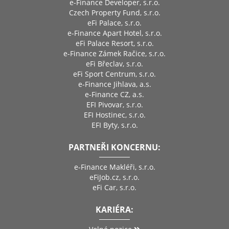
e-Finance Developer, s.r.o.
Czech Property Fund, s.r.o.
eFi Palace, s.r.o.
e-Finance Apart Hotel, s.r.o.
eFi Palace Resort, s.r.o.
e-Finance Zámek Račice, s.r.o.
eFi Břeclav, s.r.o.
eFi Sport Centrum, s.r.o.
e-Finance Jihlava, a.s.
e-Finance CZ, a.s.
EFI Pivovar, s.r.o.
EFI Hostinec, s.r.o.
EFI Byty, s.r.o.
PARTNEŘI KONCERNU:
e-Finance Makléři, s.r.o.
eFiJob.cz, s.r.o.
eFi Car, s.r.o.
KARIÉRA: