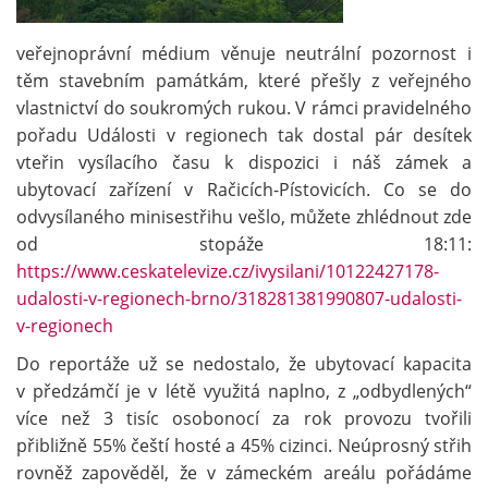
veřejnoprávní médium věnuje neutrální pozornost i
těm stavebním památkám, které přešly z veřejného
vlastnictví do soukromých rukou. V rámci pravidelného
pořadu Události v regionech tak dostal pár desítek
vteřin vysílacího času k dispozici i náš zámek a
ubytovací zařízení v Račicích-Pístovicích. Co se do
odvysílaného minisestřihu vešlo, můžete zhlédnout zde
od stopáže 18:11:
https://www.ceskatelevize.cz/ivysilani/10122427178-
udalosti-v-regionech-brno/318281381990807-udalosti-
v-regionech
Do reportáže už se nedostalo, že ubytovací kapacita
v předzámčí je v létě využitá naplno, z „odbydlených“
více než 3 tisíc osobonocí za rok provozu tvořili
přibližně 55% čeští hosté a 45% cizinci. Neúprosný střih
rovněž zapověděl, že v zámeckém areálu pořádáme