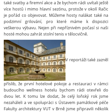
také svatby a firemní akce a že bychom rádi uvítali ještě
více hostů i mimo hlavní sezónu, protože v okolí Račic
je pořád co objevovat. Můžeme hosty nalákat také na
podzimní grilování, pro které máme k dispozici
veškerou výbavu. Nejen při nepříznivém počasí si naši
hosté mohou zahrát stolní tenis v tělocvičně.
V reportáži také zazněl
příslib, že první hotelové pokoje a restauraci v rámci
budoucího wellness hotelu bychom rádi otevřeli do
dvou let. K tomu lze dodat, že celý loňský rok jsme
nezaháleli a ve spolupráci s Ústavem památkové péče
Fakulty architektury VUT v Brně jsme připravili několik