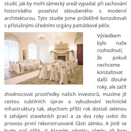
studií, jak by mohl zámecký areál vypadat při zachování
historického poselství skloubeného s moderní
architekturou. Tyto studie jsme průběžně konzultovali
s příslušnými úředními orgány památkové péče.
Výsledkem
bylo naše
rozhodnutí,
že pokud
nechceme
konzultovat
další dlouhé
roky, ale začít
zhodnocovat prostředky našich investorů, musíme jít
cestou subtilních úprav a vybudování technické
infrastruktury tak, abychom příští rok dostali zelenou
k zahájení stavebních prací a za dva roky uvést do
provozu první rekonstruované části zámku. A jistě se
bude nač těšit. V hlavním objektu zámku již brzy