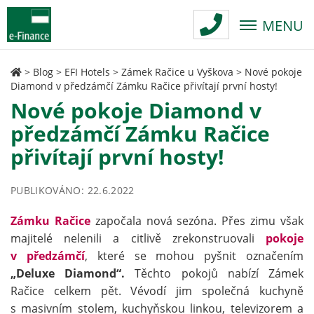
MENU
>
Blog
>
EFI Hotels
>
Zámek Račice u Vyškova
>
Nové pokoje
Diamond v předzámčí Zámku Račice přivítají první hosty!
Nové pokoje Diamond v
předzámčí Zámku Račice
přivítají první hosty!
PUBLIKOVÁNO: 22.6.2022
Zámku Račice
započala nová sezóna. Přes zimu však
majitelé nelenili a citlivě zrekonstruovali
pokoje
v předzámčí
, které se mohou pyšnit označením
„Deluxe Diamond“.
Těchto pokojů nabízí Zámek
Račice celkem pět. Vévodí jim společná kuchyně
s masivním stolem, kuchyňskou linkou, televizorem a