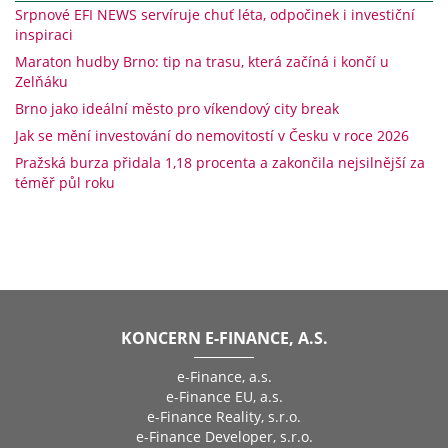
Srpnové EFI NEWS servíruje chuť léta, odpočinek i investiční
inspiraci
Maraton hudby Brno: tip na trasu, která začíná i končí u
Zelňáku
Brno jako ideální město pro víkendový city break
Jak se mění investování do nemovitostí v Česku v roce 2026
Pražská burza přidala 1,18 procenta a zakončila nejsilnější za
téměř půl roku
KONCERN E-FINANCE, A.S.
e-Finance, a.s.
e-Finance EU, a.s.
e-Finance Reality, s.r.o.
e-Finance Developer, s.r.o.