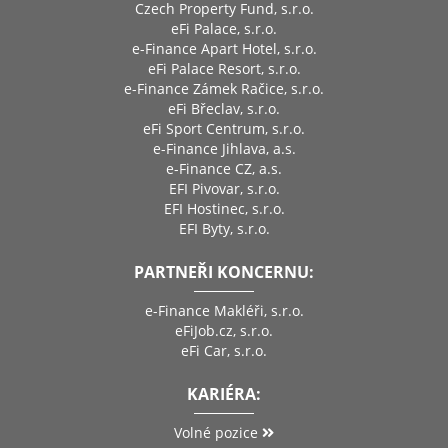
Czech Property Fund, s.r.o.
eFi Palace, s.r.o.
e-Finance Apart Hotel, s.r.o.
eFi Palace Resort, s.r.o.
e-Finance Zámek Račice, s.r.o.
eFi Břeclav, s.r.o.
eFi Sport Centrum, s.r.o.
e-Finance Jihlava, a.s.
e-Finance CZ, a.s.
EFI Pivovar, s.r.o.
EFI Hostinec, s.r.o.
EFI Byty, s.r.o.
PARTNEŘI KONCERNU:
e-Finance Makléři, s.r.o.
eFiJob.cz, s.r.o.
eFi Car, s.r.o.
KARIÉRA:
Volné pozice