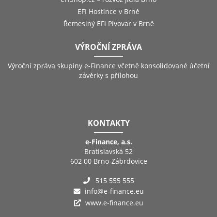
EFI Hostince v Brně
Řemeslný EFI Pivovar v Brně
VÝROČNÍ ZPRÁVA
Výroční zpráva skupiny e-Finance včetně konsolidované účetní
závěrky s přílohou
KONTAKTY
e-Finance, a.s.
Bratislavská 52
602 00 Brno-Zábrdovice
515 555 555
info@e-finance.eu
www.e-finance.eu