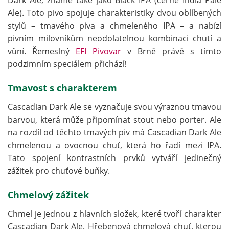
Dark Ale, známé také jako Black IPA (černé India Pale
Ale). Toto pivo spojuje charakteristiky dvou oblíbených
stylů – tmavého piva a chmeleného IPA – a nabízí
pivním milovníkům neodolatelnou kombinaci chutí a
vůní. Řemeslný
EFI Pivovar
v Brně právě s tímto
podzimním speciálem přichází!
Tmavost s charakterem
Cascadian Dark Ale se vyznačuje svou výraznou tmavou
barvou, která může připomínat stout nebo porter. Ale
na rozdíl od těchto tmavých piv má Cascadian Dark Ale
chmelenou a ovocnou chuť, která ho řadí mezi IPA.
Tato spojení kontrastních prvků vytváří jedinečný
zážitek pro chuťové buňky.
Chmelový zážitek
Chmel je jednou z hlavních složek, které tvoří charakter
Cascadian Dark Ale. Hřebenová chmelová chuť, kterou