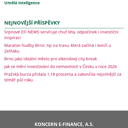
Umělá inteligence
NEJNOVĚJŠÍ PŘÍSPĚVKY
Srpnové EFI NEWS servíruje chuť léta, odpočinek i investiční
inspiraci
Maraton hudby Brno: tip na trasu, která začíná i končí u
Zelňáku
Brno jako ideální město pro víkendový city break
Jak se mění investování do nemovitostí v Česku v roce 2026
Pražská burza přidala 1,18 procenta a zakončila nejsilnější za
téměř půl roku
KONCERN E-FINANCE, A.S.