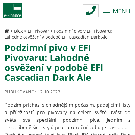
MENU
>
Blog
>
EFI Pivovar
>
Podzimní pivo v EFI Pivovaru:
Lahodné osvěžení v podobě EFI Cascadian Dark Ale
Podzimní pivo v EFI
Pivovaru: Lahodné
osvěžení v podobě EFI
Cascadian Dark Ale
PUBLIKOVÁNO: 12.10.2023
Podzim přichází s chladnějším počasím, padajícími listy
a příležitostí pro pivovary na celém světě uvést do
světa svá speciální podzimní piva. Jedním z
nejoblíbenějších stylů pro tuto roční dobu je Cascadian