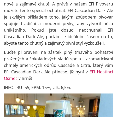
nové a zajímavé chutě. A právě v našem EFI Pivovaru
můžete tento speciál ochutnat. EFI Cascadian Dark Ale
je skvělým příkladem toho, jakým způsobem pivovar
spojuje tradiční a moderní prvky, aby vytvořil něco
unikátního. Pokud jste dosud neochutnali EFI
Cascadian Dark Ale, podzim je ideálním časem na to,
abyste tento chutný a zajímavý pivní styl vyzkoušeli.
Buďte připraveni na zážitek plný tmavého bohatství
pražených a čokoládových sladů spolu s aromatickými
chmely amerických odrůd Cascade a Citra, který vám
EFI Cascadian Dark Ale přinese. Již nyní v
EFI Hostinci
Osmec
v Brně!
INFO: IBU- 55, EPM: 15%, alk. 6,5%.