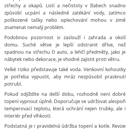
střechy a okapů. Listí a nečistoty v žlabech snadno
způsobí ucpání a následné zatékání vody, zatímco
poškozené tašky nebo oplechování mohou v zimě
znamenat nemalý problém.
Podobnou pozornost si zaslouží i zahrada a okolí
domu. Suché větve je lepší odstranit dříve, než
spadnou na střechu či auto, a lehčí předměty, jako je
nábytek nebo dekorace, je vhodné zajistit proti větru.
Velké riziko představuje také voda. Venkovní kohoutky
je potřeba vypustit, aby mráz nezpůsobil prasknutí
potrubí.
Pokud odjíždíte na delší dobu, rozhodně není dobré
topení vypnout úplně. Doporučuje se udržovat alespoň
temperovací teplotu, která ochrání nejen trubky, ale i
interiér před vlhkostí.
Podstatná je i pravidelná údržba topení a kotle. Revize