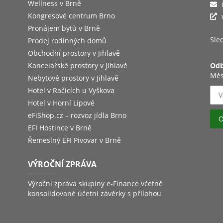
Wellness v Brně
Kongresové centrum Brno
Pronájem bytů v Brně
Sled
Prodej rodinných domů
Obchodní prostory v Jihlavě
Kancelářské prostory v Jihlavě
Odb
Měs
Nebytové prostory v Jihlavě
Hotel v Račicích u Vyškova
Hotel v Horní Lipové
eFiShop.cz – rozvoz jídla Brno
EFI Hostince v Brně
Řemeslný EFI Pivovar v Brně
VÝROČNÍ ZPRÁVA
Výroční zpráva skupiny e-Finance včetně
konsolidované účetní závěrky s přílohou