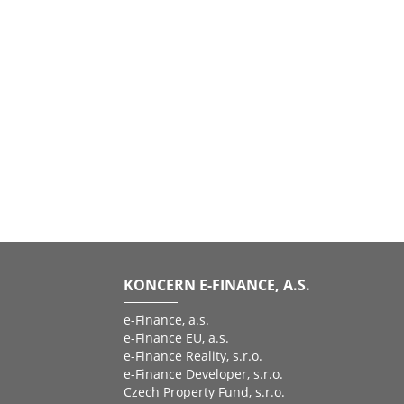
KONCERN E-FINANCE, A.S.
e-Finance, a.s.
e-Finance EU, a.s.
e-Finance Reality, s.r.o.
e-Finance Developer, s.r.o.
Czech Property Fund, s.r.o.