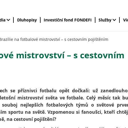
édia
Dluhopisy
Investiční fond FONDEFI
Služby
Ví
Brazílie na fotbalové mistrovství – s cestovním pojištěním
lové mistrovství – s cestovním
ech se příznivci fotbalu opět dočkali: už zanedlouho
letošní mistrovství světa ve fotbale. Celý měsíc tak b
 souboj nejlepších fotbalových týmů o světové prve
ším sportu na světě. Vzpomenou si fanoušci, kteří chtěj
ě, na cestovní pojištění?