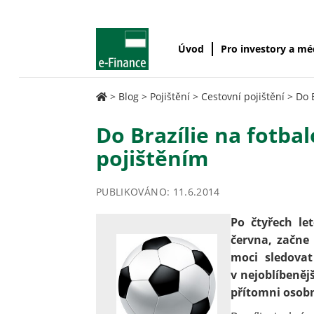
Úvod
Pro investory a m
>
Blog
>
Pojištění
>
Cestovní pojištění
>
Do 
Do Brazílie na fotba
pojištěním
PUBLIKOVÁNO: 11.6.2014
Po čtyřech let
června, začne 
moci sledovat
v nejoblíbeněj
přítomni osobn