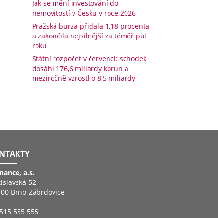
Jak se mění investování do
nemovitostí v Česku v roce 2026
Pražská burza přidala 1,18 procenta
a zakončila nejsilnější za téměř půl
roku
Státní rozpočet v červenci: schodek
dosáhl 176,6 miliardy korun a
meziročně vzrostl o 8,5 miliardy
NTAKTY
inance, a.s.
tislavská 52
 00 Brno-Zábrdovice
515 555 555