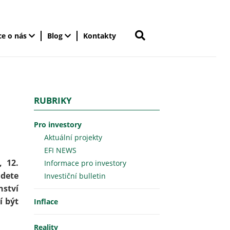
ce o nás
Blog
Kontakty
RUBRIKY
Pro investory
Aktuální projekty
EFI NEWS
, 12.
Informace pro investory
udete
Investiční bulletin
nství
í být
Inflace
Reality