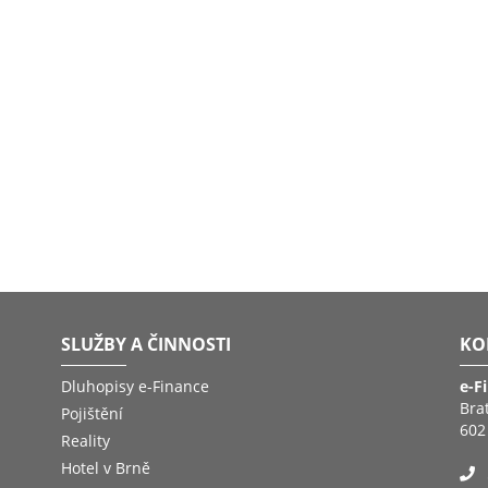
SLUŽBY A ČINNOSTI
KO
Dluhopisy e-Finance
e-F
Bra
Pojištění
602
Reality
Hotel v Brně