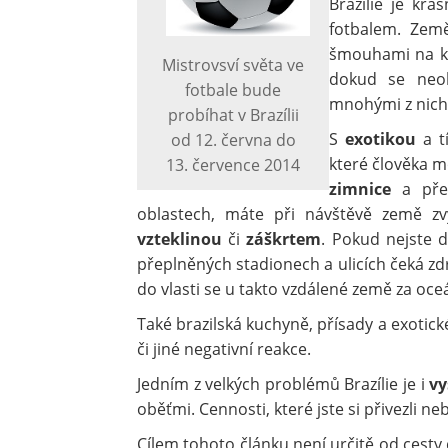
Brazílie je kr
fotbalem. Zem
šmouhami na kr
Mistrovsví světa ve
dokud se neob
fotbale bude
mnohými z nich
probíhat v Brazílii
S
exotikou
a t
od 12. června do
které člověka m
13. července 2014
zimnice
a přes
oblastech, máte při návštěvě země z
vzteklinou
či
záškrtem
. Pokud nejste 
přeplněných stadionech a ulicích čeká z
do vlasti se u takto vzdálené země za oce
Také brazilská kuchyně, přísady a exoti
či jiné negativní reakce.
Jedním z velkých problémů Brazílie je i
vy
oběťmi. Cennosti, které jste si přivezli 
Cílem tohoto článku není určitě od cesty 