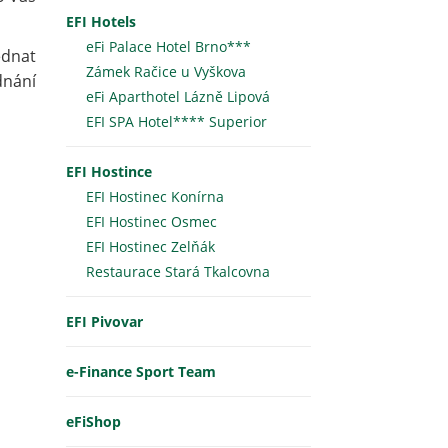
EFI Hotels
eFi Palace Hotel Brno***
ednat
Zámek Račice u Vyškova
dnání
eFi Aparthotel Lázně Lipová
EFI SPA Hotel**** Superior
EFI Hostince
EFI Hostinec Konírna
EFI Hostinec Osmec
EFI Hostinec Zelňák
Restaurace Stará Tkalcovna
EFI Pivovar
e-Finance Sport Team
eFiShop