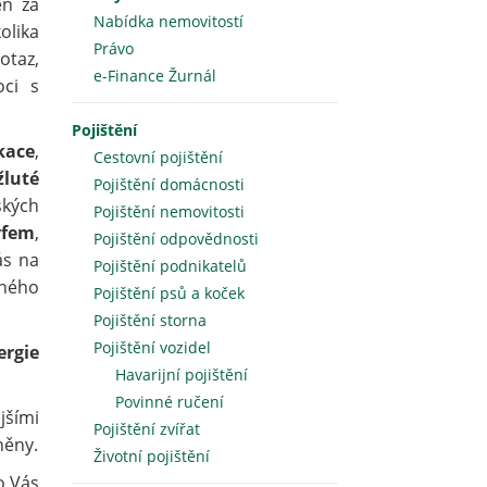
en za
Nabídka nemovitostí
olika
Právo
otaz,
e-Finance Žurnál
oci s
Pojištění
kace
,
Cestovní pojištění
žluté
Pojištění domácnosti
kých
Pojištění nemovitosti
yfem
,
Pojištění odpovědnosti
ás na
Pojištění podnikatelů
cného
Pojištění psů a koček
Pojištění storna
Pojištění vozidel
ergie
Havarijní pojištění
Povinné ručení
ějšími
Pojištění zvířat
něny.
Životní pojištění
o Vás