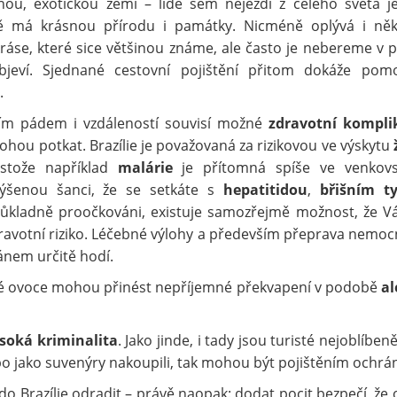
ásnou, exotickou zemí – lidé sem nejezdí z celého světa j
ě má krásnou přírodu i památky. Nicméně oplývá i něk
áse, které sice většinou známe, ale často je nebereme v p
jeví. Sjednané cestovní pojištění přitom dokáže pom
.
ím pádem i vzdáleností souvisí možné
zdravotní kompli
ohou potkat. Brazílie je považovaná za rizikovou ve výskytu
tože například
malárie
je přítomná spíše ve venkovs
výšenou šanci, že se setkáte s
hepatitidou
,
břišním t
důkladně proočkováni, existuje samozřejmě možnost, že V
dravotní riziko. Léčebné výlohy a především přeprava nemo
ánem určitě hodí.
cké ovoce mohou přinést nepříjemné překvapení v podobě
al
soká kriminalita
. Jako jinde, i tady jsou turisté nejoblíben
nebo jako suvenýry nakoupili, tak mohou být pojištěním ochrá
do Brazílie odradit – právě naopak: dodat pocit bezpečí, že 