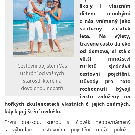
školy i vlastním
dětem mnohými
z nás vnímaný jako
skutečný začátek
léta. Na výlety,
trávené často daleko
od domova, si stále
větší množství
Cestovní pojištění Vás
turistů sjednává
uchrání od vážných
cestovní pojištění.
starostí, které na
Důvody pro toto
dovolenou nepatří
rozhodnutí bývají
často založeny na
hořkých zkušenostech vlastních či jejich známých,
kdy k pojištění nedošlo.
První otázkou, kterou si člověk neobeznámený
s výhodami cestovního pojištění může položit,