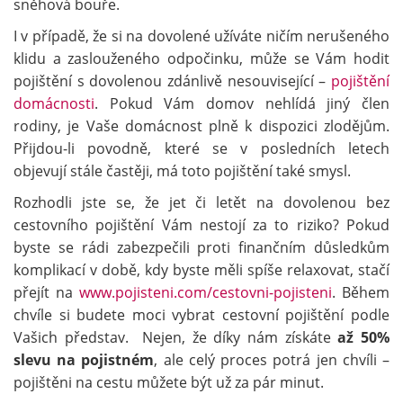
sněhová bouře.
I v případě, že si na dovolené užíváte ničím nerušeného
klidu a zaslouženého odpočinku, může se Vám hodit
pojištění s dovolenou zdánlivě nesouvisející –
pojištění
domácnosti
. Pokud Vám domov nehlídá jiný člen
rodiny, je Vaše domácnost plně k dispozici zlodějům.
Přijdou-li povodně, které se v posledních letech
objevují stále častěji, má toto pojištění také smysl.
Rozhodli jste se, že jet či letět na dovolenou bez
cestovního pojištění Vám nestojí za to riziko? Pokud
byste se rádi zabezpečili proti finančním důsledkům
komplikací v době, kdy byste měli spíše relaxovat, stačí
přejít na
www.pojisteni.com/cestovni-pojisteni
. Během
chvíle si budete moci vybrat cestovní pojištění podle
Vašich představ. Nejen, že díky nám získáte
až 50%
slevu na pojistném
, ale celý proces potrá jen chvíli –
pojištěni na cestu můžete být už za pár minut.