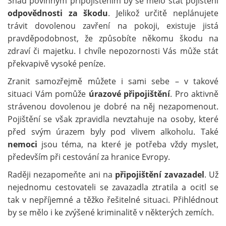
Snad povinným připojištěním by se mělo stát pojištění
odpovědnosti za škodu
. Jelikož určitě neplánujete
trávit dovolenou zavření na pokoji, existuje jistá
pravděpodobnost, že způsobíte někomu škodu na
zdraví či majetku. I chvíle nepozornosti Vás může stát
překvapivě vysoké peníze.
Zranit samozřejmě můžete i sami sebe – v takové
situaci Vám pomůže
úrazové připojištění
. Pro aktivně
strávenou dovolenou je dobré na něj nezapomenout.
Pojištění se však zpravidla nevztahuje na osoby, které
před svým úrazem byly pod vlivem alkoholu. Také
nemoci
jsou téma, na které je potřeba vždy myslet,
především při cestování za hranice Evropy.
Raději nezapomeňte ani na
připojištění zavazadel
. Už
nejednomu cestovateli se zavazadla ztratila a ocitl se
tak v nepříjemné a těžko řešitelné situaci. Přihlédnout
by se mělo i ke zvýšené kriminalitě v některých zemích.