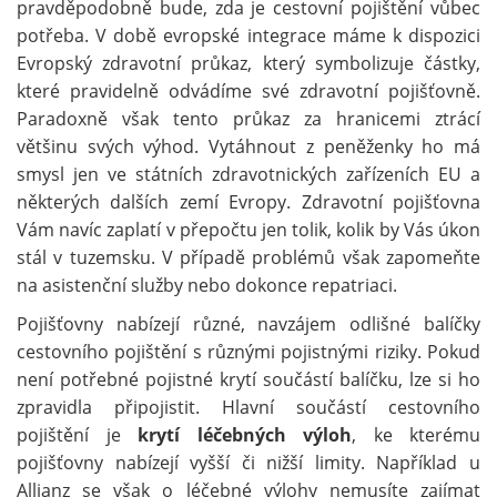
pravděpodobně bude, zda je cestovní pojištění vůbec
potřeba. V době evropské integrace máme k dispozici
Evropský zdravotní průkaz, který symbolizuje částky,
které pravidelně odvádíme své zdravotní pojišťovně.
Paradoxně však tento průkaz za hranicemi ztrácí
většinu svých výhod. Vytáhnout z peněženky ho má
smysl jen ve státních zdravotnických zařízeních EU a
některých dalších zemí Evropy. Zdravotní pojišťovna
Vám navíc zaplatí v přepočtu jen tolik, kolik by Vás úkon
stál v tuzemsku. V případě problémů však zapomeňte
na asistenční služby nebo dokonce repatriaci.
Pojišťovny nabízejí různé, navzájem odlišné balíčky
cestovního pojištění s různými pojistnými riziky. Pokud
není potřebné pojistné krytí součástí balíčku, lze si ho
zpravidla připojistit. Hlavní součástí cestovního
pojištění je
krytí léčebných výloh
, ke kterému
pojišťovny nabízejí vyšší či nižší limity. Například u
Allianz se však o léčebné výlohy nemusíte zajímat