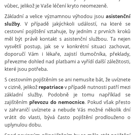
vůbec, jelikož je Vaše léčení kryto neomezeně.
Základní a velice významnou výhodou jsou
asistenční
služby
. V případě jakýchkoli událostí, na které se
cestovní pojištění vztahuje, by jedním z prvních kroků
měl být právě kontakt s asistenční službou. Ta nejen
vysvětlí postup, jak se v konkrétní situaci zachovat,
doporučí Vám i lékaře, zajistí tlumočníka, překlady,
převezme dohled nad platbami a vyřídí další záležitosti,
které jsou potřeba.
S cestovním pojištěním se ani nemusíte bát, že uvíznete
v cizině, jelikož
repatriace
v případě nutnosti patří mezi
základní služby. Podobně je tomu například se
zajištěním
převozu do nemocnice
. Pokud však přesto
v zahraničí uvíznete a nebude Vás možné několik dní
vrátit do vlasti, bývá často pojištění prodlouženo o
uplynulou dobu.