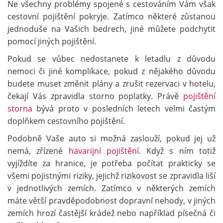
Ne všechny problémy spojené s cestováním Vám však
cestovní pojištění pokryje. Zatímco některé zůstanou
jednoduše na Vašich bedrech, jiné můžete podchytit
pomocí jiných pojištění.
Pokud se vůbec nedostanete k letadlu z důvodu
nemoci či jiné komplikace, pokud z nějakého důvodu
budete muset změnit plány a zrušit rezervaci v hotelu,
čekají Vás zpravidla storno poplatky. Právě
pojištění
storna
bývá proto v posledních letech velmi častým
doplňkem cestovního pojištění.
Podobně Vaše auto si možná zaslouží, pokud jej už
nemá, zřízené
havarijní pojištění
. Když s ním totiž
vyjíždíte za hranice, je potřeba počítat prakticky se
všemi pojistnými riziky, jejichž rizikovost se zpravidla liší
v jednotlivých zemích. Zatímco v některých zemích
máte větší pravděpodobnost dopravní nehody, v jiných
zemích hrozí častější krádež nebo například písečná či