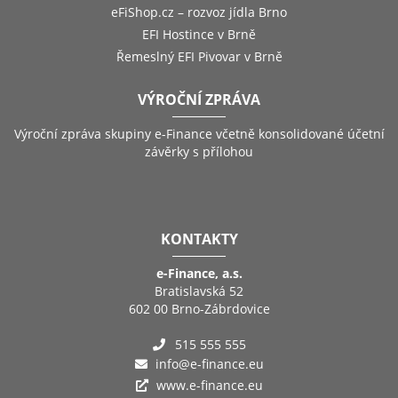
eFiShop.cz – rozvoz jídla Brno
EFI Hostince v Brně
Řemeslný EFI Pivovar v Brně
VÝROČNÍ ZPRÁVA
Výroční zpráva skupiny e-Finance včetně konsolidované účetní
závěrky s přílohou
KONTAKTY
e-Finance, a.s.
Bratislavská 52
602 00 Brno-Zábrdovice
515 555 555
info@e-finance.eu
www.e-finance.eu