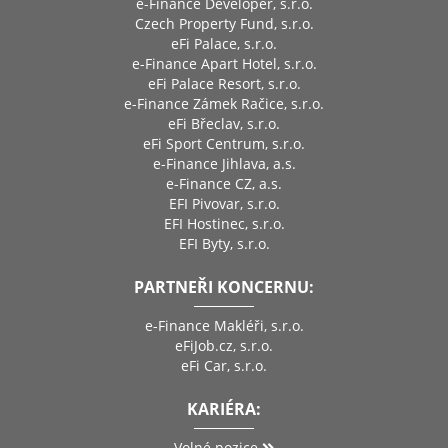
e-Finance Developer, s.r.o.
Czech Property Fund, s.r.o.
eFi Palace, s.r.o.
e-Finance Apart Hotel, s.r.o.
eFi Palace Resort, s.r.o.
e-Finance Zámek Račice, s.r.o.
eFi Břeclav, s.r.o.
eFi Sport Centrum, s.r.o.
e-Finance Jihlava, a.s.
e-Finance CZ, a.s.
EFI Pivovar, s.r.o.
EFI Hostinec, s.r.o.
EFI Byty, s.r.o.
PARTNEŘI KONCERNU:
e-Finance Makléři, s.r.o.
eFiJob.cz, s.r.o.
eFi Car, s.r.o.
KARIÉRA:
Volné pozice