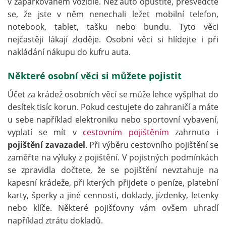
v zaparkovaném vozidle. Než auto opustíte, přesvědčte
se, že jste v něm nenechali ležet mobilní telefon,
notebook, tablet, tašku nebo bundu. Tyto věci
nejčastěji lákají zloděje. Osobní věci si hlídejte i při
nakládání nákupu do kufru auta.
Některé osobní věci si můžete pojistit
Účet za krádež osobních věcí se může lehce vyšplhat do
desítek tisíc korun. Pokud cestujete do zahraničí a máte
u sebe například elektroniku nebo sportovní vybavení,
vyplatí se mít v
cestovním pojištěním
zahrnuto i
pojištění zavazadel
. Při výběru cestovního pojištění se
zaměřte na výluky z pojištění. V pojistných podmínkách
se zpravidla dočtete, že se pojištění nevztahuje na
kapesní krádeže, při kterých přijdete o peníze, platební
karty, šperky a jiné cennosti, doklady, jízdenky, letenky
nebo klíče. Některé pojišťovny vám ovšem uhradí
například ztrátu dokladů.