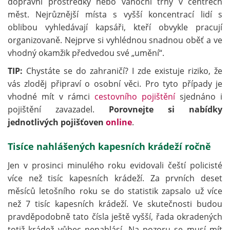
dopravní prostředky nebo vánoční trhy v centrech
měst. Nejrůznější místa s vyšší koncentrací lidí s
oblibou vyhledávají kapsáři, kteří obvykle pracují
organizovaně. Nejprve si vyhlédnou snadnou oběť a ve
vhodný okamžik předvedou své „umění“.
TIP:
Chystáte se do zahraničí? I zde existuje riziko, že
vás zloděj připraví o osobní věci. Pro tyto případy je
vhodné mít v rámci
cestovního pojištění
sjednáno i
pojištění zavazadel.
Porovnejte si nabídky
jednotlivých pojišťoven
online
.
Tisíce nahlášených kapesních krádeží ročně
Jen v prosinci minulého roku evidovali čeští policisté
více než tisíc kapesních krádeží. Za prvních deset
měsíců letošního roku se do statistik zapsalo už více
než 7 tisíc kapesních krádeží. Ve skutečnosti budou
pravděpodobně tato čísla ještě vyšší, řada okradených
totiž krádež vůbec nenahlásí. Na pozoru se musí mít