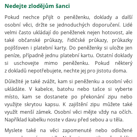
Nedejte zlodějům šanci
Pokud nechce přijít o peněženku, doklady a další
osobní věci, držte se jednoduchých doporučení. Lidé
velmi často ukládají do peněženek nejen hotovost, ale
také občanské průkazy, řidičské průkazy, průkazky
pojišťoven i platební karty. Do peněženky si uložte jen
peníze, případně jednu platební kartu. Ostatní doklady
si uschovejte mimo peněženku. Pokud některý
z dokladů nepotřebujete, nechte jej pro jistotu doma.
Důležité je také zvážit, kam si peněženku a osobní věci
ukládáte. V kabelce, batohu nebo tašce si vyberte
místo, kam se dostanete po překonání zipu nebo
využijte skrytou kapsu. K zajištění zipu můžete také
využít menší zámek. Osobní věci mějte vždy na očích.
Například kabelku noste v davu před sebou a u těla.
Myslete také na věci zapomenuté nebo odložené