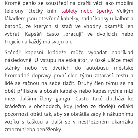
Kromě peněz se soustředí na dražší věci jako mobilní
telefony, čtečky knih,
tablety nebo šperky
. Velkým
lákadlem jsou otevřené kabelky, zadní kapsy u kalhot a
batohů, ze kterých si stačí ve vhodný okamžik jen
vybrat. Kapsáři často „pracují“ ve dvojicích nebo
trojicích a každý má svoji roli.
Scénář kapesní krádeže může vypadat například
následovně. U vstupu na eskalátor, v úzké uličce mezi
stánky nebo ve dveřích do autobusu městské
hromadné dopravy první člen týmu zatarasí cestu a
lidé se začnou na sebe tlačit. Druhý člen týmu se na
oběť přitiskne a obsah kabelky nebo kapes rychle mizí
mezi dalšími členy gangu. Často také dochází ke
krádežím v obchodech, kdy jeden ze zlodějů odláká
pozornost oběti tak, aby se obrátila zády k nákupnímu
vozíku s taškou a další se v nestřeženém okamžiku
zmocní třeba peněženky.