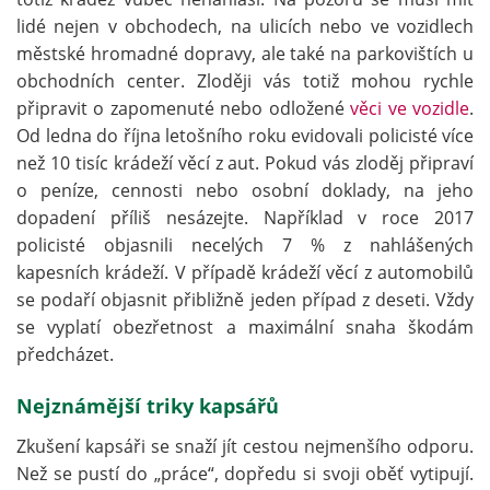
lidé nejen v obchodech, na ulicích nebo ve vozidlech
městské hromadné dopravy, ale také na parkovištích u
obchodních center. Zloději vás totiž mohou rychle
připravit o zapomenuté nebo odložené
věci ve vozidle
.
Od ledna do října letošního roku evidovali policisté více
než 10 tisíc krádeží věcí z aut. Pokud vás zloděj připraví
o peníze, cennosti nebo osobní doklady, na jeho
dopadení příliš nesázejte. Například v roce 2017
policisté objasnili necelých 7 % z nahlášených
kapesních krádeží. V případě krádeží věcí z automobilů
se podaří objasnit přibližně jeden případ z deseti. Vždy
se vyplatí obezřetnost a maximální snaha škodám
předcházet.
Nejznámější triky kapsářů
Zkušení kapsáři se snaží jít cestou nejmenšího odporu.
Než se pustí do „práce“, dopředu si svoji oběť vytipují.