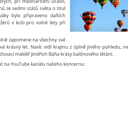
rých, při mezinárodní účasti,
ů ze sedmi států světa o titul
váky bylo připraveno dalších
érů v koši pro volné lety při
 úplně zapomene na všechny své
á krásný let. Navíc vidí krajinu z úplně jiného pohledu, ne
išťovací makléř Jindřich Báňa krásy balónového létání.
out na YouTube kanálu našeho koncernu: