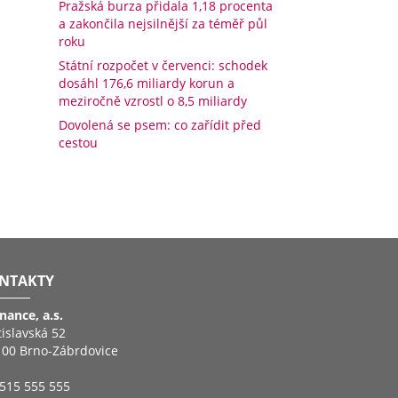
Pražská burza přidala 1,18 procenta
a zakončila nejsilnější za téměř půl
roku
Státní rozpočet v červenci: schodek
dosáhl 176,6 miliardy korun a
meziročně vzrostl o 8,5 miliardy
Dovolená se psem: co zařídit před
cestou
NTAKTY
inance, a.s.
tislavská 52
 00 Brno-Zábrdovice
515 555 555