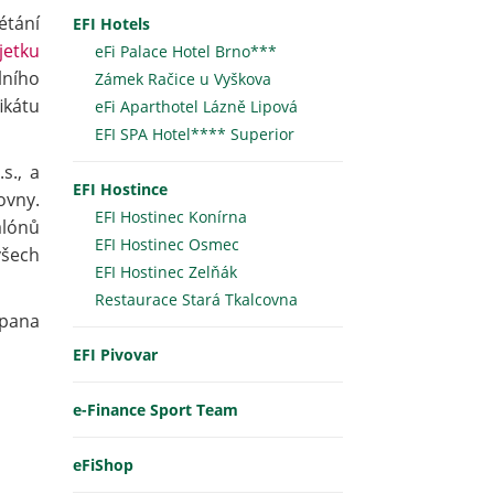
létání
EFI Hotels
jetku
eFi Palace Hotel Brno***
lního
Zámek Račice u Vyškova
ikátu
eFi Aparthotel Lázně Lipová
EFI SPA Hotel**** Superior
s., a
EFI Hostince
ovny.
EFI Hostinec Konírna
alónů
EFI Hostinec Osmec
šech
EFI Hostinec Zelňák
Restaurace Stará Tkalcovna
 pana
EFI Pivovar
e-Finance Sport Team
eFiShop