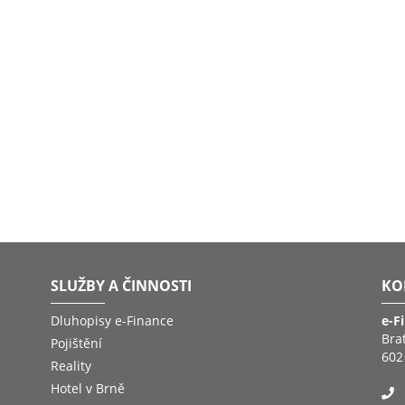
SLUŽBY A ČINNOSTI
KO
Dluhopisy e-Finance
e-F
Bra
Pojištění
602
Reality
Hotel v Brně