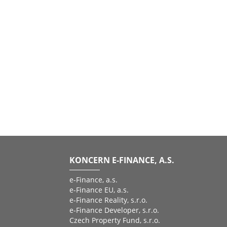
KONCERN E-FINANCE, A.S.
e-Finance, a.s.
e-Finance EU, a.s.
e-Finance Reality, s.r.o.
e-Finance Developer, s.r.o.
Czech Property Fund, s.r.o.