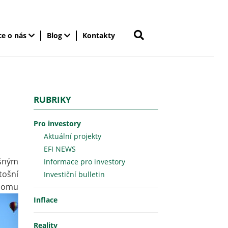
ce o nás
Blog
Kontakty
RUBRIKY
Pro investory
Aktuální projekty
EFI NEWS
ušným
Informace pro investory
tošní
Investiční bulletin
elomu
Inflace
Reality