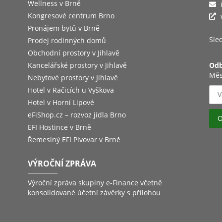
Wellness v Brně
Kongresové centrum Brno
Pronájem bytů v Brně
Sled
Prodej rodinných domů
Obchodní prostory v Jihlavě
Kancelářské prostory v Jihlavě
Odb
Měs
Nebytové prostory v Jihlavě
Hotel v Račicích u Vyškova
Hotel v Horní Lipové
eFiShop.cz – rozvoz jídla Brno
EFI Hostince v Brně
Řemeslný EFI Pivovar v Brně
VÝROČNÍ ZPRÁVA
Výroční zpráva skupiny e-Finance včetně
konsolidované účetní závěrky s přílohou