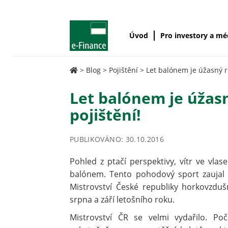
Úvod
Pro investory a m
>
Blog
>
Pojištění
>
Let balónem je úžasný r
Let balónem je úžas
pojištění!
PUBLIKOVÁNO: 30.10.2016
Pohled z ptačí perspektivy, vítr ve vla
balónem. Tento pohodový sport zaujal 
Mistrovství České republiky horkovzdu
srpna a září letošního roku.
Mistrovství ČR se velmi vydařilo. Po