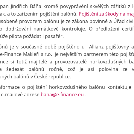
an Jindřich Báňa kromě povyprávění skvělých
zážitků z 
ak, a to zařízením pojištění balónů.
Pojištění za škody na ma
sobené provozem balónu je ze zákona povinné a Úřad civi
eho dodržování namátkově kontroluje. O předložení certif
ůže pilota požádat i pasažér.
ónů je v současné době pojištěno u Allianz pojišťovny a.
e-Finance Makléři s.r.o. je největším partnerem této pojišť
ance si totiž majitelé a provozovatelé horkovzdušných b
 na šedesát balónů ročně, což je asi polovina ze v
aných balónů v České republice.
informace o pojištění horkovzdušného balónu kontaktuje
a e-mailové adrese
bana@e-finance.eu
.