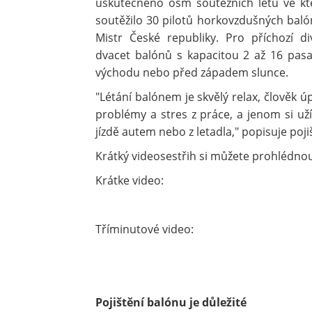
uskutečněno osm soutěžních letů ve kte
soutěžilo 30 pilotů horkovzdušných balón
Mistr České republiky. Pro příchozí di
dvacet balónů s kapacitou 2 až 16 pasaž
východu nebo před západem slunce.
"Létání balónem je skvělý relax, člověk
problémy a stres z práce, a jenom si užív
jízdě autem nebo z letadla," popisuje poj
Krátký videosestřih si můžete prohlédn
Krátke video:
Tříminutové video:
Pojištění balónu je důležité