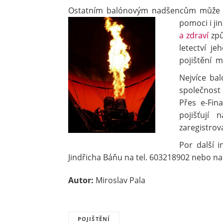
Ostatním balónovým nadšencům může p
pomoci i jin
a zdraví
způ
letectví j
pojištění m
Nejvíce bal
společnost 
Přes e-Fin
pojišťují
zaregistrov
Por další 
Jindřicha Báňu na tel. 603218902 nebo n
Autor:
Miroslav Pala
POJIŠTĚNÍ