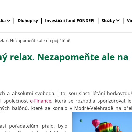
édia
Dluhopisy
Investiční fond FONDEFI
Služby
Ví
elax. Nezapomeňte ale na pojištění!
ný relax. Nezapomeňte ale na
sech a absolutní svoboda. I to jsou slasti létání horkovzd
i společnost
e-Finance
, která se rozhodla sponzorovat le
šných balónů, které se konalo v Modré-Velehradě na př
časí pořadatelům přálo, bylo