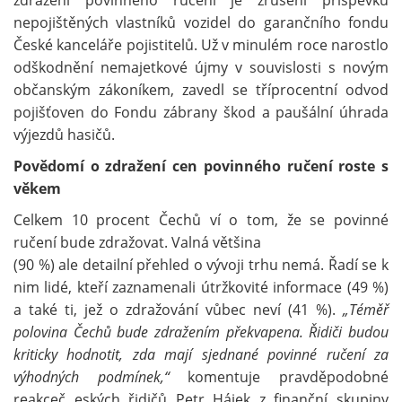
zdražení povinného ručení je zrušení příspěvků
nepojištěných vlastníků vozidel do garančního fondu
České kanceláře pojistitelů. Už v minulém roce narostlo
odškodnění nemajetkové újmy v souvislosti s novým
občanským zákoníkem, zavedl se tříprocentní odvod
pojišťoven do Fondu zábrany škod a paušální úhrada
výjezdů hasičů.
Povědomí o zdražení cen povinného ručení roste s
věkem
Celkem 10 procent Čechů ví o tom, že se povinné
ručení bude zdražovat. Valná většina
(90 %) ale detailní přehled o vývoji trhu nemá. Řadí se k
nim lidé, kteří zaznamenali útržkovité informace (49 %)
a také ti, jež o zdražování vůbec neví (41 %).
„Téměř
polovina Čechů bude zdražením překvapena. Řidiči budou
kriticky hodnotit, zda mají sjednané povinné ručení za
výhodných podmínek,“
komentuje pravděpodobné
reakceč eských řidičů Petr Hájek z finanční skupiny