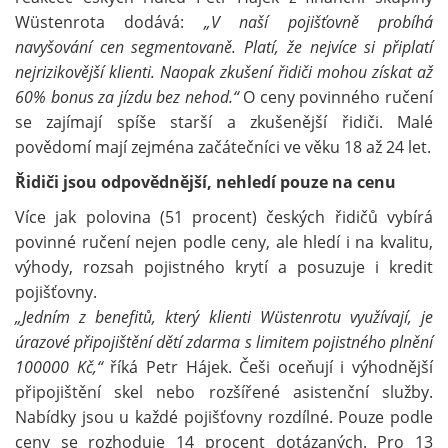
Wüstenrota dodává:
„V naší pojišťovně probíhá
navyšování cen segmentovaně. Platí, že nejvíce si připlatí
nejrizikovější klienti. Naopak zkušení řidiči mohou získat až
60% bonus za jízdu bez nehod.“
O ceny povinného ručení
se zajímají spíše starší a zkušenější řidiči. Malé
povědomí mají zejména začátečníci ve věku 18 až 24 let.
Řidiči jsou odpovědnější, nehledí pouze na cenu
Více jak polovina (51 procent) českých řidičů vybírá
povinné ručení nejen podle ceny, ale hledí i na kvalitu,
výhody, rozsah pojistného krytí a posuzuje i kredit
pojišťovny.
„Jedním z benefitů, který klienti Wüstenrotu využívají, je
úrazové připojištění dětí zdarma s limitem pojistného plnění
100000 Kč,“
říká Petr Hájek. Češi oceňují i výhodnější
připojištění skel nebo rozšířené asistenční služby.
Nabídky jsou u každé pojišťovny rozdílné. Pouze podle
ceny se rozhoduje 14 procent dotázaných. Pro 13