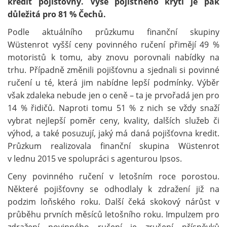
kredit pojišťovny. Výše pojistného krytí je pak
důležitá pro 81 % Čechů.
Podle aktuálního průzkumu finanční skupiny
Wüstenrot vyšší ceny povinného ručení přimějí 49 %
motoristů k tomu, aby znovu porovnali nabídky na
trhu. Případně změnili pojišťovnu a sjednali si povinné
ručení u té, která jim nabídne lepší podmínky. Výběr
však zdaleka nebude jen o ceně – ta je prvořadá jen pro
14 % řidičů. Naproti tomu 51 % z nich se vždy snaží
vybrat nejlepší poměr ceny, kvality, dalších služeb či
výhod, a také posuzují, jaký má daná pojišťovna kredit.
Průzkum realizovala finanční skupina Wüstenrot
v lednu 2015 ve spolupráci s agenturou Ipsos.
Ceny povinného ručení v letošním roce porostou.
Některé pojišťovny se odhodlaly k zdražení již na
podzim loňského roku. Další čeká skokový nárůst v
průběhu prvních měsíců letošního roku. Impulzem pro