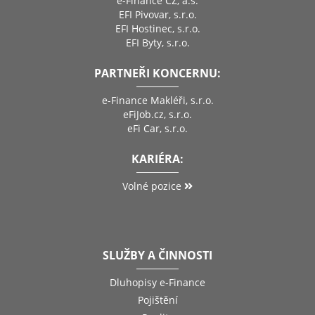
e-Finance CZ, a.s.
EFI Pivovar, s.r.o.
EFI Hostinec, s.r.o.
EFI Byty, s.r.o.
PARTNEŘI KONCERNU:
e-Finance Makléři, s.r.o.
eFiJob.cz, s.r.o.
eFi Car, s.r.o.
KARIÉRA:
Volné pozice
SLUŽBY A ČINNOSTI
Dluhopisy e-Finance
Pojištění