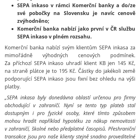
SEPA inkaso v rámci Komerční banky a do/ze
své pobočky na Slovensku je navíc cenově
zvýhodněno;
Komerční banka nabízí jako první v ČR službu
SEPA inkaso v plném rozsahu.
Komerční banka nabízí svým klientům SEPA inkasa za
mimořádně výhodných cenových podmínek.
Za příchozí SEPA inkaso uhradí klient KB jen 145 Kč,
na straně plátce je to 195 Kč. Částky do jakékoli země
podporující SEPA inkaso jsou fixní bez ohledu na výši
platby.
„SEPA inkasa byly donedávna oblastí určenou pro firmy
obchodující v zahraničí. Nyní se tento typ plateb stal
dostupným i pro fyzické osoby, které tímto způsobem
mohou hradit například hypotéku za nákup nemovitosti
v zahraničí, školné nebo předplatné časopisů.
Přeshraniční
transakce jsou pro naše klienty stejně snadno proveditelné