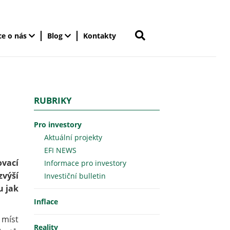
ce o nás
Blog
Kontakty
RUBRIKY
Pro investory
Aktuální projekty
EFI NEWS
ovací
Informace pro investory
zvýší
Investiční bulletin
u jak
Inflace
 míst
Reality