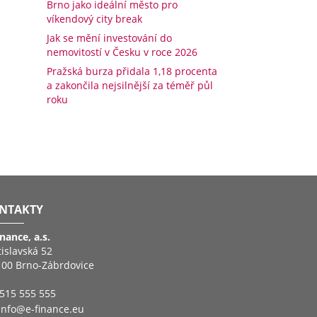
Brno jako ideální město pro
víkendový city break
Jak se mění investování do
nemovitostí v Česku v roce 2026
Pražská burza přidala 1,18 procenta
a zakončila nejsilnější za téměř půl
roku
NTAKTY
inance, a.s.
tislavská 52
 00 Brno-Zábrdovice
515 555 555
info@e-finance.eu