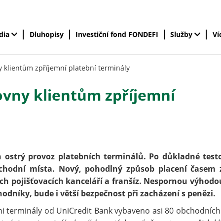
édia
Dluhopisy
Investiční fond FONDEFI
Služby
Ví
ny klientům zpříjemní platební terminály
ťovny klientům zpříjemní
n ostrý provoz platebních terminálů. Po důkladné test
obchodní místa. Nový, pohodlný způsob placení časem 
ch pojišťovacích kanceláří a franšíz. Nespornou výhodo
odníky, bude i větší bezpečnost při zacházení s penězi.
i terminály od UniCredit Bank vybaveno asi 80 obchodních