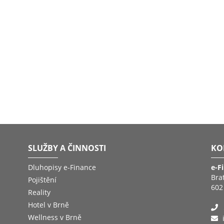
SLUŽBY A ČINNOSTI
KO
Dluhopisy e-Finance
e-F
Bra
Pojištění
602
Reality
Hotel v Brně
Wellness v Brně