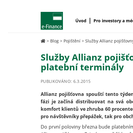
Úvod
Pro investory a m
>
Blog
>
Pojištění
>
Služby Allianz pojišťov
Služby Allianz pojiš
platební terminály
PUBLIKOVÁNO: 6.3.2015
Allianz pojišťovna spouští tento týde
fázi je začíná distribuovat na svá 
komfort klientů ve zhruba 60 procente
pro návštěvníky přepážek, tak pro obch
Do první poloviny března bude platebním