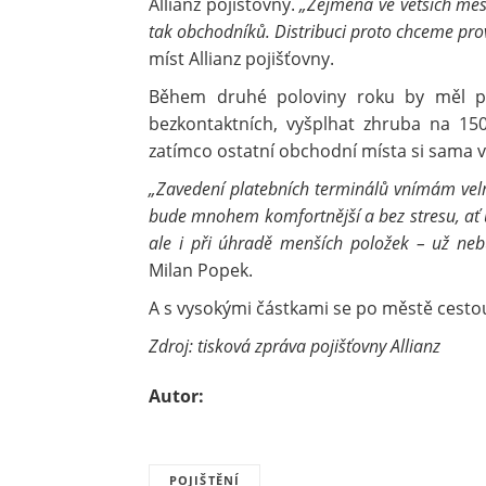
Allianz pojišťovny.
„Zejména ve větších měst
tak obchodníků. Distribuci proto chceme prové
míst Allianz pojišťovny.
Během druhé poloviny roku by měl pa
bezkontaktních, vyšplhat zhruba na 150.
zatímco ostatní obchodní místa si sama v
„Zavedení platebních terminálů vnímám velm
bude mnohem komfortnější a bez stresu, ať už
ale i při úhradě menších položek – už ne
Milan Popek.
A s vysokými částkami se po městě cesto
Zdroj: tisková zpráva pojišťovny Allianz
Autor:
POJIŠTĚNÍ