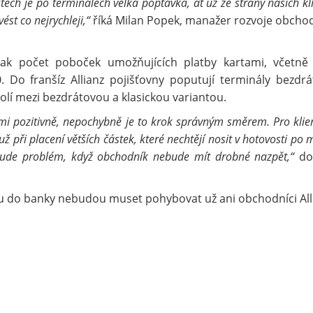
ech je po terminálech velká poptávka, ať už ze strany našich kl
st co nejrychleji,“
říká Milan Popek, manažer rozvoje obcho
k počet poboček umožňujících platby kartami, včetně
 Do franšíz Allianz pojišťovny poputují terminály bezdrá
olí mezi bezdrátovou a klasickou variantou.
i pozitivně, nepochybně je to krok správným směrem. Pro klien
 při placení větších částek, které nechtějí nosit v hotovosti po 
bude problém, když obchodník nebude mít drobné nazpět,“
do
u do banky nebudou muset pohybovat už ani obchodníci All