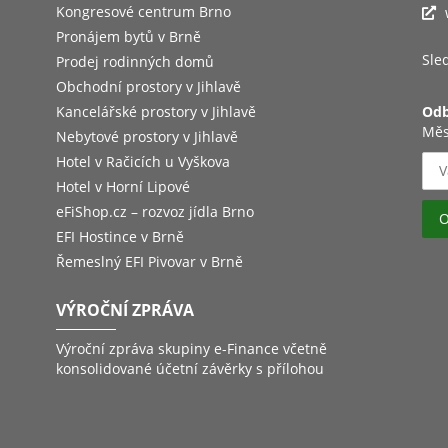
Kongresové centrum Brno
Pronájem bytů v Brně
Sled
Prodej rodinných domů
Obchodní prostory v Jihlavě
Kancelářské prostory v Jihlavě
Odb
Měs
Nebytové prostory v Jihlavě
Hotel v Račicích u Vyškova
Hotel v Horní Lipové
eFiShop.cz – rozvoz jídla Brno
EFI Hostince v Brně
Řemeslný EFI Pivovar v Brně
VÝROČNÍ ZPRÁVA
Výroční zpráva skupiny e-Finance včetně
konsolidované účetní závěrky s přílohou