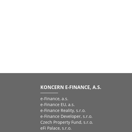
KONCERN E-FINANCE, A.S.
e-Finance, a.s.
e-Finance EU, a.s.
e-Finance Reality, s.r.o.
e-Finance Developer, s.r.o.
Czech Property Fund, s.r.o.
eFi Palace, s.r.o.