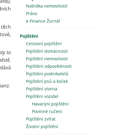
ientů,
Nabídka nemovitostí
dních
Právo
e-Finance Žurnál
 těch
tové,
Pojištění
Cestovní pojištění
Pojištění domácnosti
ty to
Pojištění nemovitosti
městě,
Pojištění odpovědnosti
dává
Pojištění podnikatelů
Pojištění psů a koček
ianz.
Pojištění storna
Pojištění vozidel
Havarijní pojištění
Povinné ručení
Pojištění zvířat
Životní pojištění