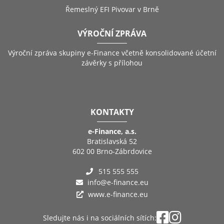
Řemeslný EFI Pivovar v Brně
VÝROČNÍ ZPRÁVA
Výroční zpráva skupiny e-Finance včetně konsolidované účetní
závěrky s přílohou
KONTAKTY
e-Finance, a.s.
Bratislavská 52
602 00 Brno-Zábrdovice
515 555 555
info@e-finance.eu
www.e-finance.eu
Sledujte nás i na sociálních sítích: