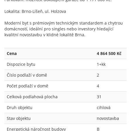
Lokalita: Brno-Líšeň, ul. Holzova
Moderní byt s prémiovým technickým standardem a chytrou
domácností, ideální pro singles nebo investory hledající
kvalitní novostavbu v klidné lokalitě Brna.
Cena
4 864 500 Kč
Dispozice bytu
1+kk
Číslo podlaží v domě
2
Počet podlaží v domě
4
Celková podlahová plocha
31
Druh objektu
cihlová
Stav objektu
novostavba
Energetická náročnost budovy
B