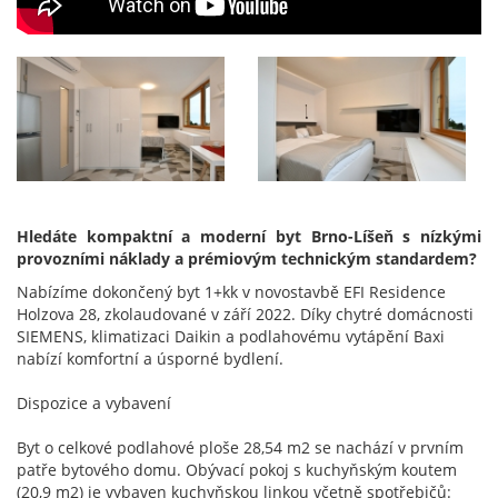
Hledáte kompaktní a moderní byt Brno-Líšeň s nízkými
provozními náklady a prémiovým technickým standardem?
Nabízíme dokončený byt 1+kk v novostavbě EFI Residence
Holzova 28, zkolaudované v září 2022. Díky chytré domácnosti
SIEMENS, klimatizaci Daikin a podlahovému vytápění Baxi
nabízí komfortní a úsporné bydlení.
Dispozice a vybavení
Byt o celkové podlahové ploše 28,54 m2 se nachází v prvním
patře bytového domu. Obývací pokoj s kuchyňským koutem
(20,9 m2) je vybaven kuchyňskou linkou včetně spotřebičů: