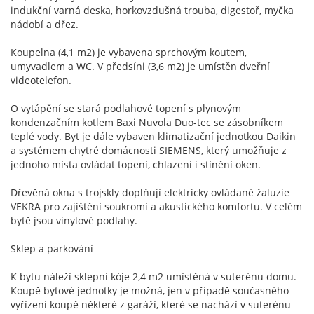
indukční varná deska, horkovzdušná trouba, digestoř, myčka
nádobí a dřez.
Koupelna (4,1 m2) je vybavena sprchovým koutem,
umyvadlem a WC. V předsíni (3,6 m2) je umístěn dveřní
videotelefon.
O vytápění se stará podlahové topení s plynovým
kondenzačním kotlem Baxi Nuvola Duo-tec se zásobníkem
teplé vody. Byt je dále vybaven klimatizační jednotkou Daikin
a systémem chytré domácnosti SIEMENS, který umožňuje z
jednoho místa ovládat topení, chlazení i stínění oken.
Dřevěná okna s trojskly doplňují elektricky ovládané žaluzie
VEKRA pro zajištění soukromí a akustického komfortu. V celém
bytě jsou vinylové podlahy.
Sklep a parkování
K bytu náleží sklepní kóje 2,4 m2 umístěná v suterénu domu.
Koupě bytové jednotky je možná, jen v případě současného
vyřízení koupě některé z garáží, které se nachází v suterénu