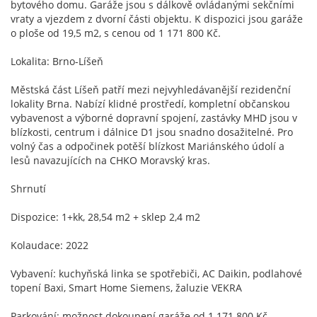
bytového domu. Garáže jsou s dálkově ovládanými sekčními
vraty a vjezdem z dvorní části objektu. K dispozici jsou garáže
o ploše od 19,5 m2, s cenou od 1 171 800 Kč.
Lokalita: Brno-Líšeň
Městská část Líšeň patří mezi nejvyhledávanější rezidenční
lokality Brna. Nabízí klidné prostředí, kompletní občanskou
vybavenost a výborné dopravní spojení, zastávky MHD jsou v
blízkosti, centrum i dálnice D1 jsou snadno dosažitelné. Pro
volný čas a odpočinek potěší blízkost Mariánského údolí a
lesů navazujících na CHKO Moravský kras.
Shrnutí
Dispozice: 1+kk, 28,54 m2 + sklep 2,4 m2
Kolaudace: 2022
Vybavení: kuchyňská linka se spotřebiči, AC Daikin, podlahové
topení Baxi, Smart Home Siemens, žaluzie VEKRA
Parkování: možnost dokoupení garáže od 1 171 800 Kč.