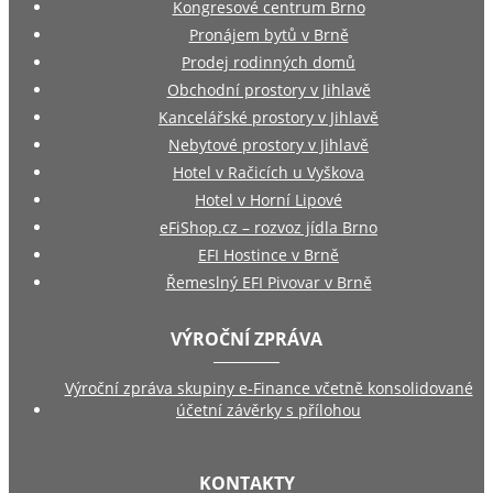
Kongresové centrum Brno
Pronájem bytů v Brně
Prodej rodinných domů
Obchodní prostory v Jihlavě
Kancelářské prostory v Jihlavě
Nebytové prostory v Jihlavě
Hotel v Račicích u Vyškova
Hotel v Horní Lipové
eFiShop.cz – rozvoz jídla Brno
EFI Hostince v Brně
Řemeslný EFI Pivovar v Brně
VÝROČNÍ ZPRÁVA
Výroční zpráva skupiny e-Finance včetně konsolidované
účetní závěrky s přílohou
KONTAKTY