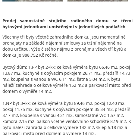
Prodej samostatně stojícího rodinného domu se třemi
bytovými jednotkami umístěnými v jednotlivých podlažích.
Všechny tři byty včetně zahradního domku, jsou momentálně
pronajaty na základě nájemní smlouvy za tržní nájemné na
dobu určitou. Výše čistého nájmu z pronájmu všech tří bytů a
domku je 988.752 Kč ročně.
Bytový dům: 1.PP byt 2+kk: celková výměra bytu 66,46 m2, pokoj
13,87 m2, kuchyně s obývacím pokojem 26,71 m2, předsíň 14,73
m2, koupelna s vanou a WC 6,11 m2, šatna 5,04 m2. K bytu
náleží zahrada o celkové výměře 152 m2 a parkovací místo před
domem o výměře 14 m2.
1.NP byt 3+kk: celková výměra bytu 89,46 m2, pokoj 12,40 m2,
pokoj 11,75 m2, kuchyně s obývacím pokojem 35,84 m2, předsíň
8,17 m2, koupelna s vanou 4,21 m2, samostatné WC 1,57 m2,
komora 2,15 m2, balkon včetně venkovního schodiště 8,19 m2. K
bytu náleží zahrada o celkové výměře 142 m2, sklep 5,18 m2 a
parkovací místo před domem o výměře 14 m2.