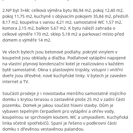
2.NP byt 3+kk: celková výměra bytu 86,94 m2, pokoj 12,40 m2,
pokoj 11,75 m2, kuchyně s obývacím pokojem 35,84 m2, předsíň
8,17 m2, koupelna s vanou 4,21 m2, samostatné WC 1,57 m2,
komora 2,15 m2, balkon 5,67 m2. K bytu náleží zahrada o
celkové výměře 170 m2, sklep 5,18 m2 a parkovací místo před
domem o výměře 14 m2.
Ve všech bytech jsou betonové podlahy, pokryté vinylem v
koupelně jsou obklady a dlažba. Podlahové vytápění napojené
na vlastní plynový kondenzační kotel je realizováno v každém
bytě samostatně. Okna s plastovými trojskly, vstupní i vnitřní
dveře jsou dřevěné, nové kuchyňské linky. V bytech je zaveden
internet a TV.
Součástí prodeje ji i novostavba menšího samostatně stojícího
domku s krytou terasou o zastavěné ploše 25 m2 v zadní části
pozemku. Domek je jakou součást hlavní stavby. Dům je
vybaven tepelným čerpadlem pro vytápění a ohřev vody,
koupelnou se sprchovým koutem, WC a umyvadlem. Kuchyňská
linka včetně spotřebičů. Spaní je řešeno v podkrovní části
domku s dřevěnou vestavěnou palandou.