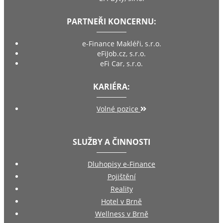
PARTNEŘI KONCERNU:
e-Finance Makléři, s.r.o.
eFiJob.cz, s.r.o.
eFi Car, s.r.o.
KARIÉRA:
Volné pozice
SLUŽBY A ČINNOSTI
Dluhopisy e-Finance
Pojištění
Reality
Hotel v Brně
Wellness v Brně