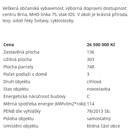
Veškerá občanská vybavenost, výborná dopravní dostupnost
centru Brna, MHD linka 75, vlak IDS. V okolí je krásná příroda,
lesy, údolí řeky Svitavy, cyklostezky.
Cena
26 500 000 Kč
Zastavěná plocha
136
Užitná plocha
303
Plocha parcely
748
Počet podlaží v domě
3
Druh objektu
cihlová
Stav objektu
novostavba
Energetická náročnost budovy
C
Měrná spotřeba energie (kWh/(m2*rok))
114
PENB dle vyhlášky
78/2013 Sb.
Poloha objektu
samostatný
Umístění objektu
klidná část obce