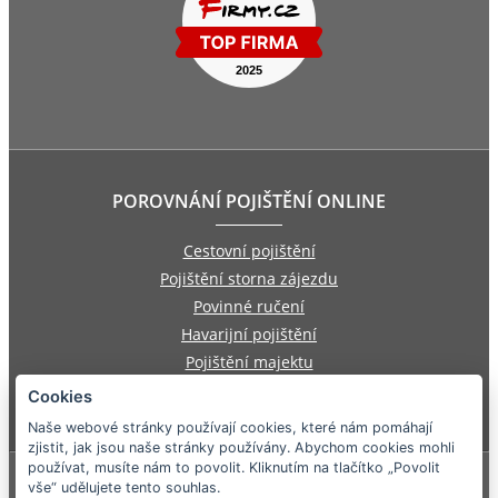
POROVNÁNÍ POJIŠTĚNÍ ONLINE
Cestovní pojištění
Pojištění storna zájezdu
Povinné ručení
Havarijní pojištění
Pojištění majektu
Pojištění odpovědnosti zaměstnance
Cookies
Pojištění asistenčních služeb
Naše webové stránky používají cookies, které nám pomáhají
zjistit, jak jsou naše stránky používány. Abychom cookies mohli
používat, musíte nám to povolit. Kliknutím na tlačítko „Povolit
©
2026
e-Finance, a.s.
vše“ udělujete tento souhlas.