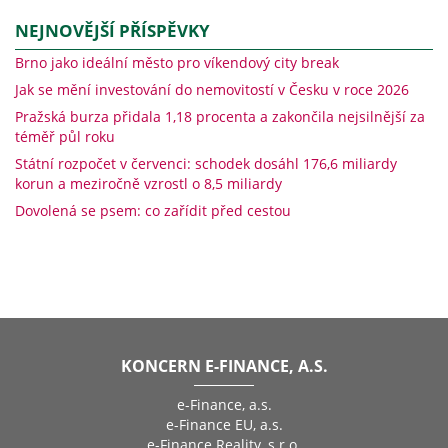
NEJNOVĚJŠÍ PŘÍSPĚVKY
Brno jako ideální město pro víkendový city break
Jak se mění investování do nemovitostí v Česku v roce 2026
Pražská burza přidala 1,18 procenta a zakončila nejsilnější za
téměř půl roku
Státní rozpočet v červenci: schodek dosáhl 176,6 miliardy
korun a meziročně vzrostl o 8,5 miliardy
Dovolená se psem: co zařídit před cestou
KONCERN E-FINANCE, A.S.
e-Finance, a.s.
e-Finance EU, a.s.
e-Finance Reality, s.r.o.