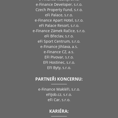
e-Finance Developer, s.r.o.
Czech Property Fund, s.r.o.
eFi Palace, s.r.o.
e-Finance Apart Hotel, s.r.o.
eFi Palace Resort, s.r.o.
e-Finance Zámek Račice, s.r.o.
eFi Břeclav, s.r.o.
eFi Sport Centrum, s.r.o.
e-Finance Jihlava, a.s.
e-Finance CZ, a.s.
EFI Pivovar, s.r.o.
EFI Hostinec, s.r.o.
EFI Byty, s.r.o.
PARTNEŘI KONCERNU:
e-Finance Makléři, s.r.o.
eFiJob.cz, s.r.o.
eFi Car, s.r.o.
KARIÉRA: