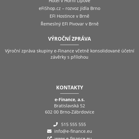
Hotel v Horní Lipové
eFiShop.cz – rozvoz jídla Brno
EFI Hostince v Brně
Řemeslný EFI Pivovar v Brně
VÝROČNÍ ZPRÁVA
Výroční zpráva skupiny e-Finance včetně konsolidované účetní
závěrky s přílohou
KONTAKTY
e-Finance, a.s.
Bratislavská 52
602 00 Brno-Zábrdovice
515 555 555
info@e-finance.eu
www.e-finance.eu