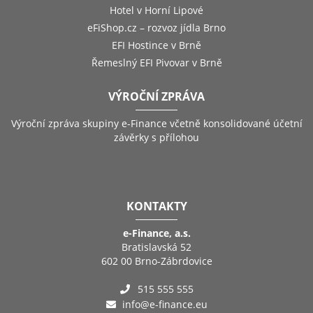
Hotel v Horní Lipové
eFiShop.cz – rozvoz jídla Brno
EFI Hostince v Brně
Řemeslný EFI Pivovar v Brně
VÝROČNÍ ZPRÁVA
Výroční zpráva skupiny e-Finance včetně konsolidované účetní
závěrky s přílohou
KONTAKTY
e-Finance, a.s.
Bratislavská 52
602 00 Brno-Zábrdovice
515 555 555
info@e-finance.eu