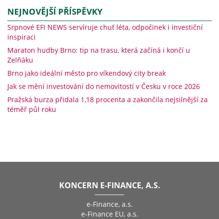
NEJNOVĚJŠÍ PŘÍSPĚVKY
Srpnové EFI NEWS servíruje chuť léta, odpočinek i investiční
inspiraci
Maraton hudby Brno: tip na trasu, která začíná i končí u
Zelňáku
Brno jako ideální město pro víkendový city break
Jak se mění investování do nemovitostí v Česku v roce 2026
Pražská burza přidala 1,18 procenta a zakončila nejsilnější za
téměř půl roku
KONCERN E-FINANCE, A.S.
e-Finance, a.s.
e-Finance EU, a.s.