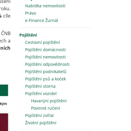
ušení
Nabídka nemovitostí
roku.
Právo
%
cíle
e-Finance Žurnál
e ČNB
Pojištění
ech a
Cestovní pojištění
dních
Pojištění domácnosti
Pojištění nemovitosti
Pojištění odpovědnosti
Pojištění podnikatelů
Pojištění psů a koček
Pojištění storna
Pojištění vozidel
Havarijní pojištění
Povinné ručení
Pojištění zvířat
Životní pojištění