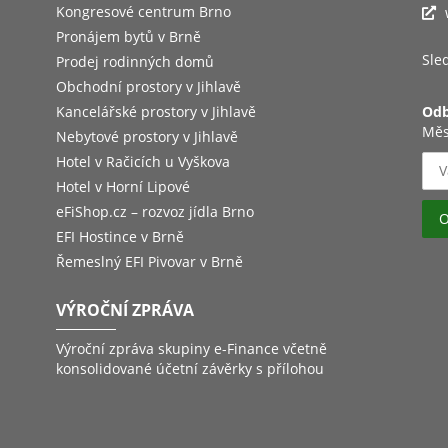
Kongresové centrum Brno
Pronájem bytů v Brně
Sled
Prodej rodinných domů
Obchodní prostory v Jihlavě
Kancelářské prostory v Jihlavě
Odb
Měs
Nebytové prostory v Jihlavě
Hotel v Račicích u Vyškova
Hotel v Horní Lipové
eFiShop.cz – rozvoz jídla Brno
EFI Hostince v Brně
Řemeslný EFI Pivovar v Brně
VÝROČNÍ ZPRÁVA
Výroční zpráva skupiny e-Finance včetně
konsolidované účetní závěrky s přílohou