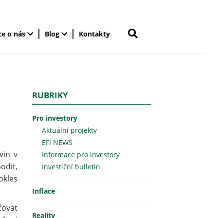
ce o nás
Blog
Kontakty
RUBRIKY
Pro investory
Aktuální projekty
EFI NEWS
vin v
Informace pro investory
odit,
Investiční bulletin
okles
Inflace
čovat
Reality