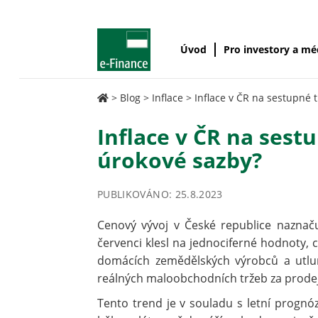
Úvod
Pro investory a m
>
Blog
>
Inflace
>
Inflace v ČR na sestupné tr
Inflace v ČR na sestu
úrokové sazby?
PUBLIKOVÁNO: 25.8.2023
Cenový vývoj v České republice naznač
červenci klesl na jednociferné hodnoty, 
domácích zemědělských výrobců a utlum
reálných maloobchodních tržeb za prodej
Tento trend je v souladu s letní prognó