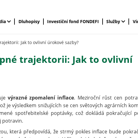
édia
Dluhopisy
Investiční fond FONDEFI
Služby
Ví
ajektorii: Jak to ovlivní úrokové sazby?
pné trajektorii: Jak to ovlivní
uje
výrazné zpomalení inflace
. Meziroční růst cen potra
což je výsledkem snižujících se cen světových agrárních kom
ené spotřebitelské poptávky, což dokládá pokračující p
 potravin.
zou, která předpovídá, že strmý pokles inflace bude pokra