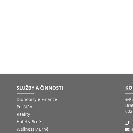
SLUŽBY A ČINNOSTI
KO
Dluhopisy e-Finance
e-F
Bra
Pojištění
602
Reality
Hotel v Brně
Wellness v Brně