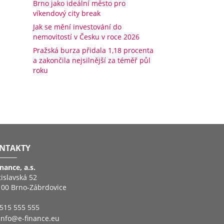
Brno jako ideální město pro
víkendový city break
Jak se mění investování do
nemovitostí v Česku v roce 2026
Pražská burza přidala 1,18 procenta
a zakončila nejsilnější za téměř půl
roku
NTAKTY
inance, a.s.
tislavská 52
 00 Brno-Zábrdovice
515 555 555
info@e-finance.eu