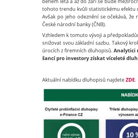
během léta a až do září se bude meziroč
tohoto trendu kvůli statistickému efektu 
Avšak po jeho odeznění se očekává, že 
České národní banky (ČNB).
Vzhledem k tomuto vývoji a předpokladům
snižovat svou základní sazbu. Takový kro
úrocích z firemních dluhopisů.
Analytici
šancí pro investory získat víceleté dlu
Aktuální nabídku dluhopisů najdete
ZDE
.