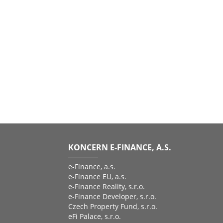
KONCERN E-FINANCE, A.S.
e-Finance, a.s.
e-Finance EU, a.s.
e-Finance Reality, s.r.o.
e-Finance Developer, s.r.o.
Czech Property Fund, s.r.o.
eFi Palace, s.r.o.