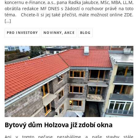
koncernu e-Finance, a.s., pana Radka Jakubce, MSc, MBA, LL.M,
obrátila redakce MF DNES s žádostí o rozhovor právě na toto
téma. Chcete-li si jej také přečíst, máte možnost online ZDE.
[…]
PRO INVESTORY
NOVINKY, AKCE
BLOG
Bytový dům Holzova již zdobí okna
Ani v tomto nečase nezahálíme a naše stavby stále