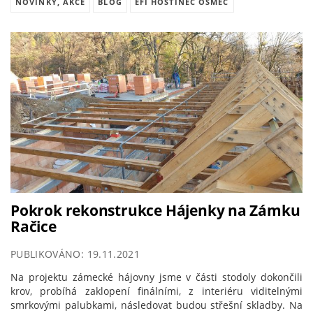
NOVINKY, AKCE
BLOG
EFI HOSTINEC OSMEC
Pokrok rekonstrukce Hájenky na Zámku
Račice
PUBLIKOVÁNO: 19.11.2021
Na projektu zámecké hájovny jsme v části stodoly dokončili
krov, probíhá zaklopení finálními, z interiéru viditelnými
smrkovými palubkami, následovat budou střešní skladby. Na