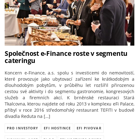
Společnost e-Finance roste v segmentu
cateringu
Koncern e-Finance, a.s. spolu s investicemi do nemovitostí,
které provozuje jako ubytovací zařízení ke krátkodobým a
dlouhodobým pobytům, v průběhu let rozšířil přirozenou
cestou své aktivity i do segmentu gastronomie, kongresových
služeb a firemních akcí. K brněnské restauraci Stará
Tkalcovna, kterou najdete od roku 2013 v komplexu eFi Palace,
přibyl v roce 2016 středomořský restaurant TEFITI v budově
divadla Reduta na […]
PRO INVESTORY
EFI HOSTINCE
EFI PIVOVAR