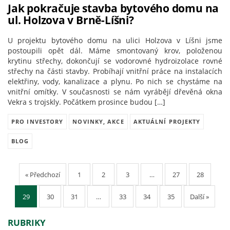
Jak pokračuje stavba bytového domu na
ul. Holzova v Brně-Líšni?
U projektu bytového domu na ulici Holzova v Líšni jsme
postoupili opět dál. Máme smontovaný krov, položenou
krytinu střechy, dokončují se vodorovné hydroizolace rovné
střechy na části stavby. Probíhají vnitřní práce na instalacích
elektřiny, vody, kanalizace a plynu. Po nich se chystáme na
vnitřní omítky. V současnosti se nám vyrábějí dřevěná okna
Vekra s trojskly. Počátkem prosince budou […]
PRO INVESTORY
NOVINKY, AKCE
AKTUÁLNÍ PROJEKTY
BLOG
« Předchozí
1
2
3
…
27
28
29
30
31
…
33
34
35
Další »
RUBRIKY